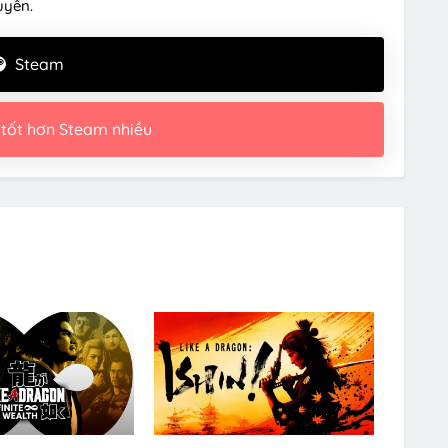
uyền.
Steam
 tốt hơn Steam nhiều