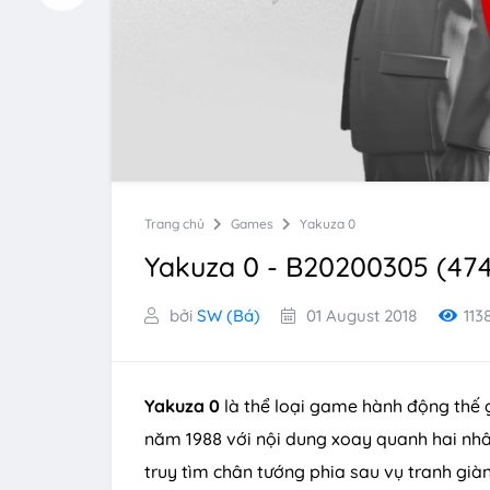
Trang chủ
Games
Yakuza 0
Yakuza 0 - B20200305 (474
bởi
SW (Bá)
01 August 2018
113
Yakuza 0
là thể loại game hành động thế 
năm 1988 với nội dung xoay quanh hai nhân
truy tìm chân tướng phia sau vụ tranh già