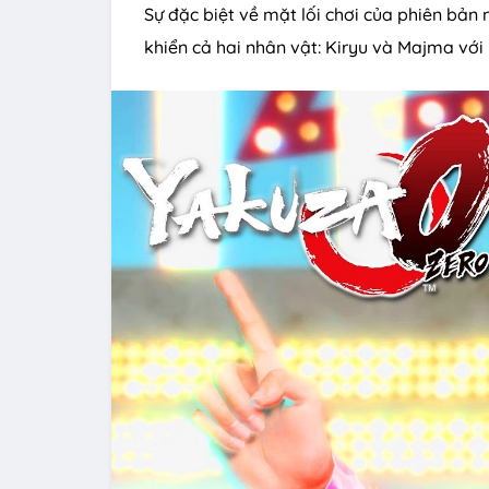
Sự đặc biệt về mặt lối chơi của phiên bản 
khiển cả hai nhân vật: Kiryu và Majma với