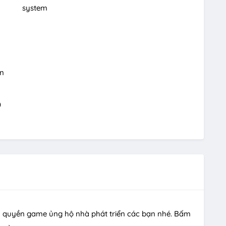
system
on
0
 quyền game ủng hộ nhà phát triển các bạn nhé. Bấm