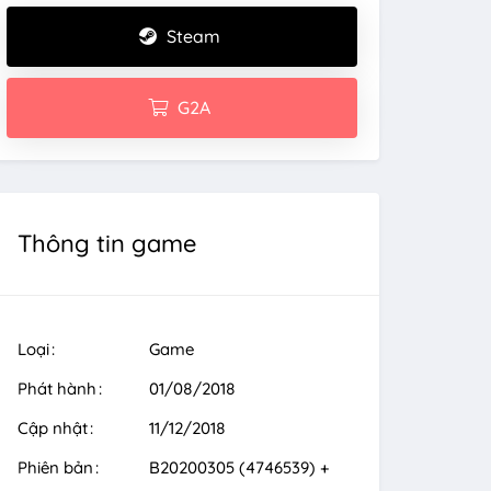
Steam
G2A
Thông tin game
Loại
Game
Phát hành
01/08/2018
Cập nhật
11/12/2018
Phiên bản
B20200305 (4746539) +