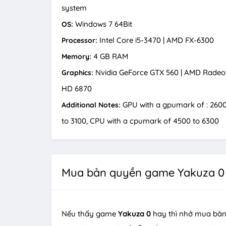
system
Windows 7 64Bit
OS:
Intel Core i5-3470 | AMD FX-6300
Processor:
4 GB RAM
Memory:
Nvidia GeForce GTX 560 | AMD Rade
Graphics:
HD 6870
GPU with a gpumark of : 260
Additional Notes:
to 3100, CPU with a cpumark of 4500 to 6300
Mua bản quyền game Yakuza 0
Nếu thấy game
Yakuza 0
hay thì nhớ mua bản