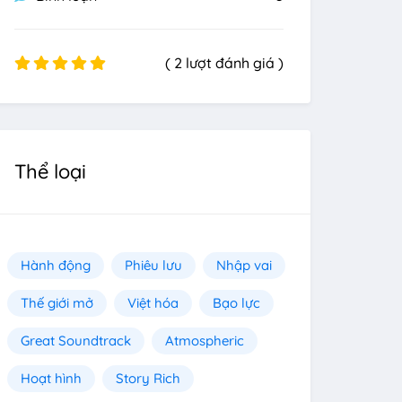
( 2 lượt đánh giá )
Thể loại
Hành động
Phiêu lưu
Nhập vai
Thế giới mở
Việt hóa
Bạo lực
Great Soundtrack
Atmospheric
Hoạt hình
Story Rich