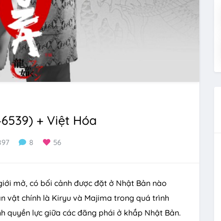
6539) + Việt Hóa
897
8
56
giới mở, có bối cảnh được đặt ở Nhật Bản nào
 vật chính là Kiryu và Majima trong quá trình
nh quyền lực giữa các đãng phái ở khắp Nhật Bản.