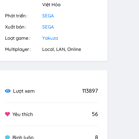
Việt Hóa
Phát triển
SEGA
Xuất bản
SEGA
Loạt game
Yakuza
Multiplayer
Local
LAN
Online
113897
Lượt xem
56
Yêu thích
8
Bình luận