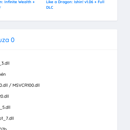
n: Infinite Wealth +
Like a Dragon: Ishin! v1.06 + Full
Yakuza 
r
DLC
Build 2
uza 0
3.dll
nén
.dll / MSVCR100.dll
0.dll
5.dll
1_7.dll
07b