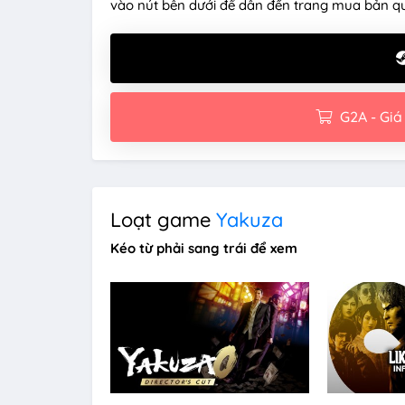
vào nút bên dưới để dẫn đến trang mua bản q
G2A - Giá
Loạt game
Yakuza
Kéo từ phải sang trái để xem