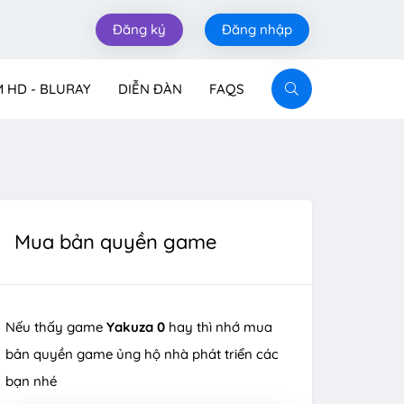
Đăng ký
Đăng nhập
M HD - BLURAY
DIỄN ĐÀN
FAQS
Mua bản quyền game
Nếu thấy game
Yakuza 0
hay thì nhớ mua
bản quyền game ủng hộ nhà phát triển các
bạn nhé