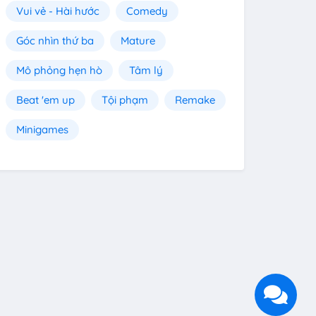
Vui vẻ - Hài hước
Comedy
Góc nhìn thứ ba
Mature
Mô phỏng hẹn hò
Tâm lý
Beat 'em up
Tội phạm
Remake
Minigames