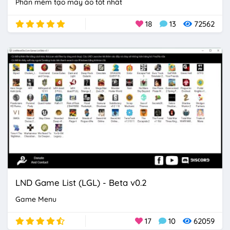
Phần mềm tạo máy ảo tốt nhất
18
13
72562
LND Game List (LGL) - Beta v0.2
Game Menu
17
10
62059