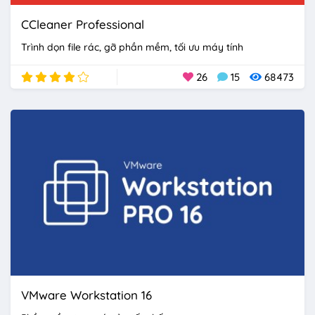
CCleaner Professional
Trình dọn file rác, gỡ phần mềm, tối ưu máy tính
26
15
68473
VMware Workstation 16