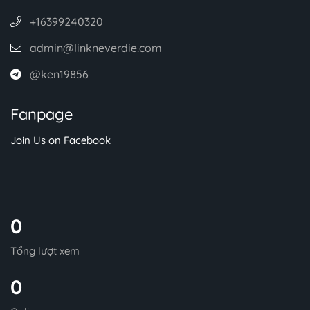
+16399240320
admin@linkneverdie.com
@ken19856
Fanpage
Join Us on Facebook
0
Tổng lượt xem
0