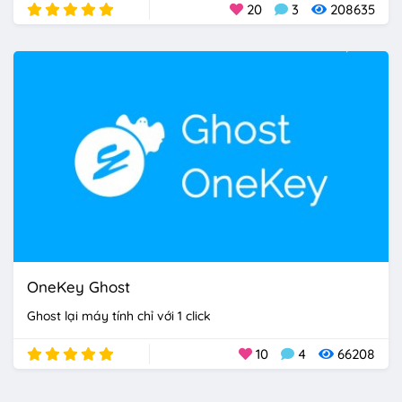
20
3
208635
OneKey Ghost
Ghost lại máy tính chỉ với 1 click
10
4
66208