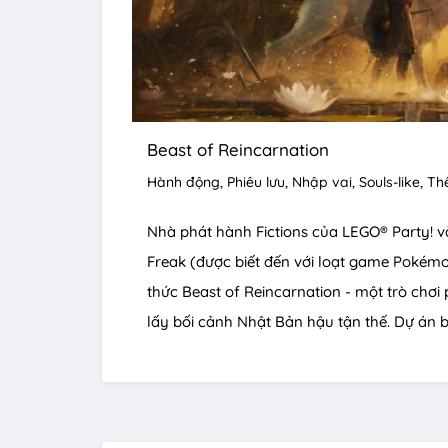
Beast of Reincarnation
Hành động
Phiêu lưu
Nhập vai
Souls-like
Thế
Nhà phát hành Fictions của LEGO® Party! v
Freak (được biết đến với loạt game Pokém
thức Beast of Reincarnation - một trò chơi
lấy bối cảnh Nhật Bản hậu tận thế. Dự án b