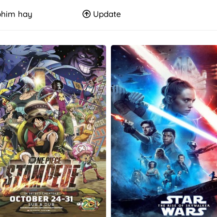
him hay
Update