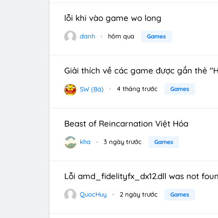
lỗi khi vào game wo long
danh
hôm qua
Games
Giải thích về các game được gắn thẻ "
SW (Bá)
4 tháng trước
Games
Beast of Reincarnation Việt Hóa
kha
3 ngày trước
Games
Lỗi amd_fidelityfx_dx12.dll was not fo
QuocHuy
2 ngày trước
Games