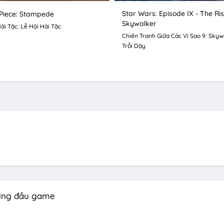
Star Wars: Episode IX - The Ris
Piece: Stampede
Skywalker
ải Tặc: Lễ Hội Hải Tặc
Chiến Tranh Giữa Các Vì Sao 9: Skyw
Trỗi Dậy
ting đầu game