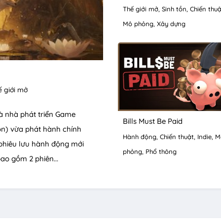
Thế giới mở
Sinh tồn
Chiến thuậ
Mô phỏng
Xây dựng
 giới mở
à nhà phát triển Game
Bills Must Be Paid
on) vừa phát hành chính
Hành động
Chiến thuật
Indie
M
 phiêu lưu hành động mới
phỏng
Phổ thông
ao gồm 2 phiên...