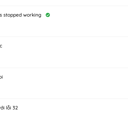
has stopped working
c
oi
i lỗi 32