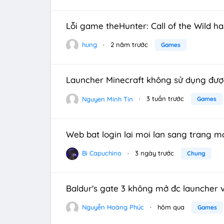
Lỗi game theHunter: Call of the Wild 
hung
2 năm trước
Games
Launcher Minecraft không sử dụng đượ
Nguyen Minh Tin
3 tuần trước
Games
Web bat login lai moi lan sang trang m
Bi Capuchino
3 ngày trước
Chung
Baldur's gate 3 không mở đc launcher vớ
Nguyễn Hoàng Phúc
hôm qua
Games