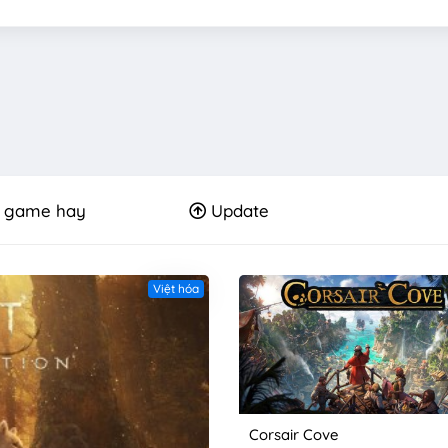
 game hay
Update
Việt hóa
Corsair Cove