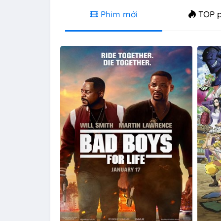
Phim mới
TOP p