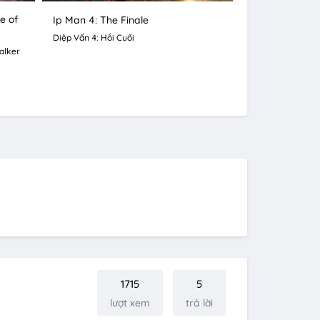
e of
Ip Man 4: The Finale
Diệp Vấn 4: Hồi Cuối
alker
1715
5
lượt xem
trả lời