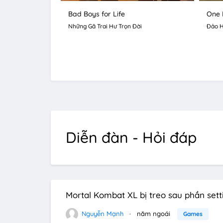
Bad Boys for Life
One 
Những Gã Trai Hư Trọn Đời
Đảo H
Diễn đàn - Hỏi đáp
Mortal Kombat XL bị treo sau phần set
Nguyễn Mạnh
năm ngoái
Games