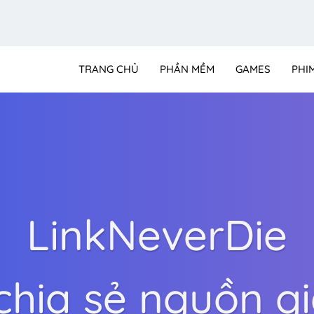
TRANG CHỦ
PHẦN MỀM
GAMES
PHI
LinkNeverDie
ia sẻ nguồn giả