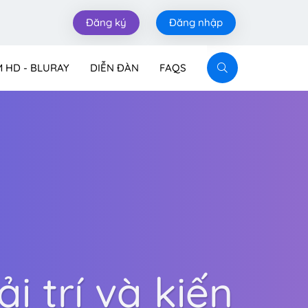
Đăng ký
Đăng nhập
M HD - BLURAY
DIỄN ĐÀN
FAQS
i trí và kiến