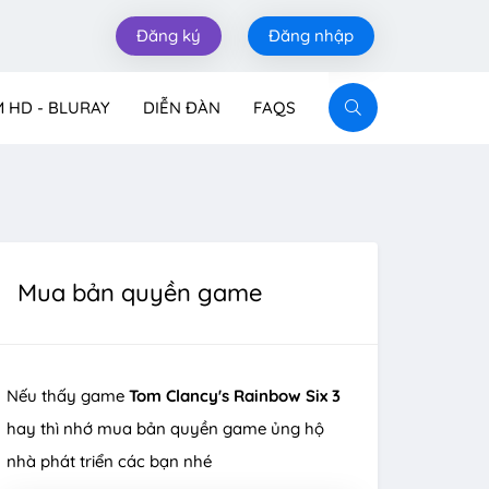
Đăng ký
Đăng nhập
M HD - BLURAY
DIỄN ĐÀN
FAQS
Mua bản quyền game
Nếu thấy game
Tom Clancy's Rainbow Six 3
hay thì nhớ mua bản quyền game ủng hộ
nhà phát triển các bạn nhé