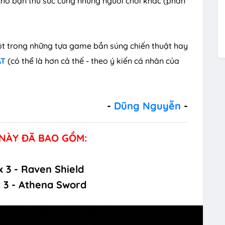
cho bạn thử sức cùng những người chơi khác (phần
t trong những tựa game bắn súng chiến thuật hay
AT
(có thể là hơn cả thế - theo ý kiến cá nhân của
-
Dũng Nguyễn
-
 NÀY ĐÃ BAO GỒM:
 3 - Raven Shield
 3 - Athena Sword