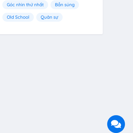
Góc nhìn thứ nhất
Bắn súng
Old School
Quân sự