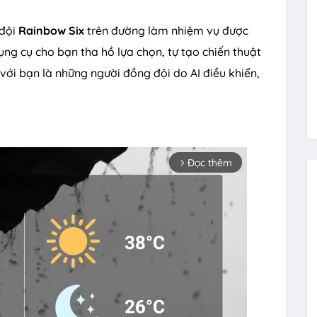
 đội
Rainbow Six
trên đường làm nhiệm vụ được
ụng cụ cho bạn tha hồ lựa chọn, tự tạo chiến thuật
với bạn là những người đồng đội do AI điều khiển,
Đọc thêm
arrow_forward_ios