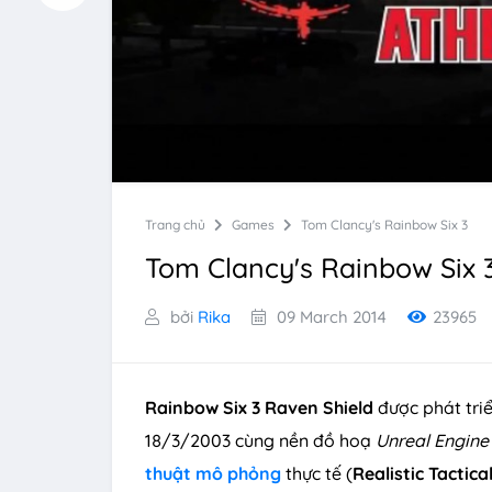
Trang chủ
Games
Tom Clancy's Rainbow Six 3
Tom Clancy's Rainbow Six 3 
bởi
Rika
09 March 2014
23965
Rainbow Six 3 Raven Shield
được phát tri
18/3/2003 cùng nền đồ hoạ
Unreal Engine
thuật
mô phỏng
thực tế (
Realistic
Tactica