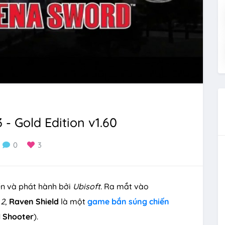
- Gold Edition v1.60
0
3
ển và phát hành bởi
Ubisoft
. Ra mắt vào
 2
,
Raven Shield
là một
game bắn súng
chiến
l
Shooter
).