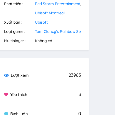
Phát triển
Red Storm Entertainment
Ubisoft Montreal
Xuất bản
Ubisoft
Loạt game
Tom Clancy's Rainbow Six
Multiplayer
Không có
23965
Lượt xem
3
Yêu thích
0
Bình luận