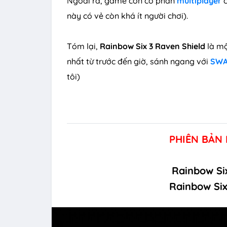
Ngoài ra, game còn có phần
multiplayer
này có vẻ còn khá ít người chơi).
Tóm lại,
Rainbow Six 3 Raven Shield
là mộ
nhất từ trước đến giờ, sánh ngang với
SW
tôi)
PHIÊN BẢN
Rainbow Six
Rainbow Six