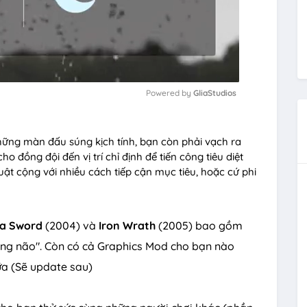
Powered by 
GliaStudios
M
hững màn đấu súng kịch tính, bạn còn phải vạch ra
u
o đồng đội đến vị trí chỉ định để tiến công tiêu diệt
t
huật cộng với nhiều cách tiếp cận mục tiêu, hoặc cứ phi
e
a Sword
(2004) và
Iron Wrath
(2005) bao gồm
ùng não". Còn có cả Graphics Mod cho bạn nào
ữa (Sẽ update sau)