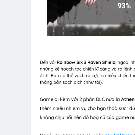
Đến với
Rainbow Six 3 Raven Shield
, ngoài n
những kế hoạch tác chiến kĩ càng và ra lệnh ch
địch. Bạn có thể vạch ra cực kì nhiều chiến t
thẳng bắn sạch địch (như tôi).
Game đi kèm với 2 phần DLC nữa là
Athen
thêm nhiều nhiệm vụ cho bạn thoả sức "d
không chịu nổi nền đồ hoạ cũ của game n