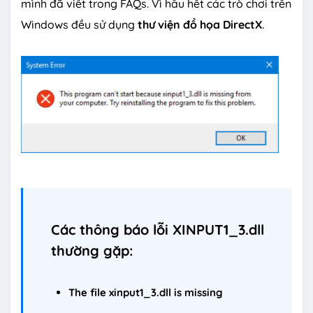
mình đã viết trong FAQs. Vì hầu hết các trò chơi trên
Windows đều sử dụng
thư viện đồ họa DirectX
.
Các thông báo lỗi XINPUT1_3.dll
thường gặp:
The file xinput1_3.dll is missing