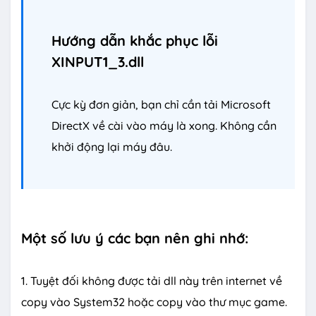
Hướng dẫn khắc phục lỗi
XINPUT1_3.dll
Cực kỳ đơn giản, bạn chỉ cần tải Microsoft
DirectX về cài vào máy là xong. Không cần
khởi động lại máy đâu.
Một số lưu ý các bạn nên ghi nhớ:
1. Tuyệt đối không được tải dll này trên internet về
copy vào System32 hoặc copy vào thư mục game.