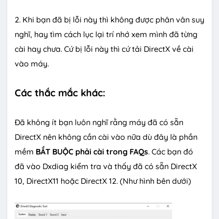
2. Khi bạn đã bị lỗi này thì không được phân vân suy
nghĩ, hay tìm cách lục lại trí nhớ xem mình đã từng
cài hay chưa. Cứ bị lỗi này thì cứ tải DirectX về cài
vào máy.
Các thắc mắc khác:
Đã không ít bạn luôn nghĩ rằng máy đã có sẵn
DirectX nên không cần cài vào nữa dù đây là phần
mềm
BẮT BUỘC phải cài trong FAQs
. Các bạn đó
đã vào Dxdiag kiểm tra và thấy đã có sẵn DirectX
10, DirectX11 hoặc DirectX 12. (Như hình bên dưới)