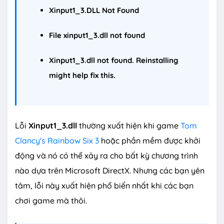
Xinput1_3.DLL Not Found
File xinput1_3.dll not found
Xinput1_3.dll not found. Reinstalling
might help fix this.
Lỗi
Xinput1_3.dll
thường xuất hiện khi game
Tom
Clancy's Rainbow Six 3
hoặc phần mềm được khởi
động và nó có thể xảy ra cho bất kỳ chương trình
nào dựa trên Microsoft DirectX. Nhưng các bạn yên
tâm, lỗi này xuất hiện phổ biến nhất khi các bạn
chơi game mà thôi.