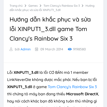
Trang chủ
Games
Tom Clancy's Rainbow Six 3
Hướng
dẫn khắc phục và sửa lỗi XINPUT1_3.dll
Hướng dẫn khắc phục và sửa
lỗi XINPUT1_3.dll game Tom
Clancy's Rainbow Six 3
bởi
Admin
09 March 2014
9198580
Lỗi
XINPUT1_3.dll
là lỗi CƠ BẢN mà 1 member
LinkNeverDie không được mắc phải. Nếu bạn bị lỗi
XINPUT1_3.dll
ở game
Tom Clancy's Rainbow Six 3
thì chứng tỏ máy bạn đang thiếu
Microsoft DirectX
,
hay nói cách khác bạn đã không tuân thủ những gì