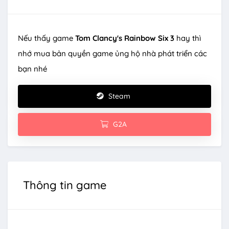
Nếu thấy game
Tom Clancy's Rainbow Six 3
hay thì
nhớ mua bản quyền game ủng hộ nhà phát triển các
bạn nhé
Steam
G2A
Thông tin game