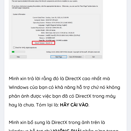
Mình xin trả lời rằng đó là DirectX cao nhất mà
Windows của bạn có khả năng hỗ trợ chứ nó không
phản ánh được việc bạn đã có DirectX trong máy
hay là chưa. Tóm lại là:
HÃY CÀI VÀO
.
Mình xin bổ sung là DirectX trong ảnh trên là