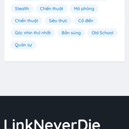
Stealth
Chiến thuật
Mô phỏng
Chiến thuật
Siêu thực
Cổ điển
Góc nhìn thứ nhất
Bắn súng
Old School
Quân sự