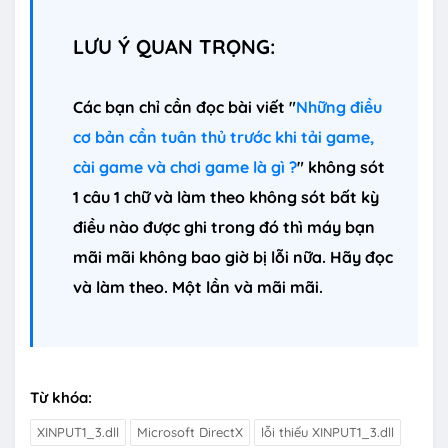
LƯU Ý QUAN TRỌNG:
Các bạn chỉ cần đọc bài viết "
Những điều
cơ bản cần tuân thủ trước khi tải game,
cài game và chơi game là gì ?
" không sót
1 câu 1 chữ và làm theo không sót bất kỳ
điều nào được ghi trong đó thì máy bạn
mãi mãi không bao giờ bị lỗi nữa. Hãy đọc
và làm theo. Một lần và mãi mãi.
Từ khóa:
XINPUT1_3.dll
Microsoft DirectX
lỗi thiếu XINPUT1_3.dll