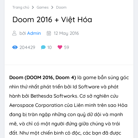
Trang chủ
Games
Doom
Doom 2016 + Việt Hóa
bởi
Admin
12 May 2016
204429
10
59
Doom (DOOM 2016, Doom 4)
là game bắn súng góc
nhìn thứ nhất phát triển bởi Id Software và phát
hành bởi Bethesda Softworks. Cơ sở nghiên cứu
Aerospace Corporation của Liên minh trên sao Hỏa
đang bị tràn ngập những con quỷ dữ dội và mạnh
mẽ, và chỉ có một người đứng giữa chúng và trái
đất. Như một chiến binh cô độc, các bạn đã được