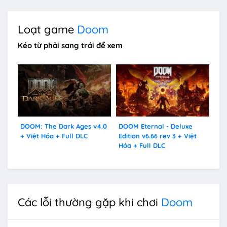
Loạt game
Doom
Kéo từ phải sang trái để xem
DOOM: The Dark Ages v4.0
DOOM Eternal - Deluxe
Do
+ Việt Hóa + Full DLC
Edition v6.66 rev 3 + Việt
Hóa + Full DLC
Các lỗi thường gặp khi chơi
Doom