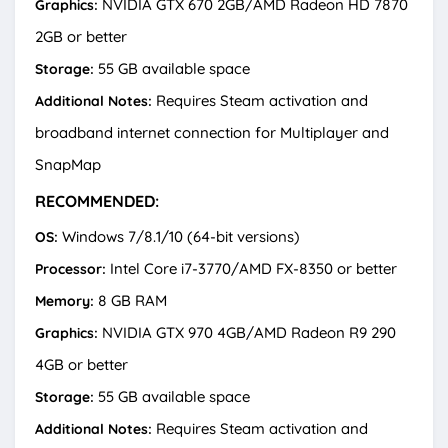
NVIDIA GTX 670 2GB/AMD Radeon HD 7870
Graphics:
2GB or better
55 GB available space
Storage:
Requires Steam activation and
Additional Notes:
broadband internet connection for Multiplayer and
SnapMap
RECOMMENDED:
Windows 7/8.1/10 (64-bit versions)
OS:
Intel Core i7-3770/AMD FX-8350 or better
Processor:
8 GB RAM
Memory:
NVIDIA GTX 970 4GB/AMD Radeon R9 290
Graphics:
4GB or better
55 GB available space
Storage:
Requires Steam activation and
Additional Notes: