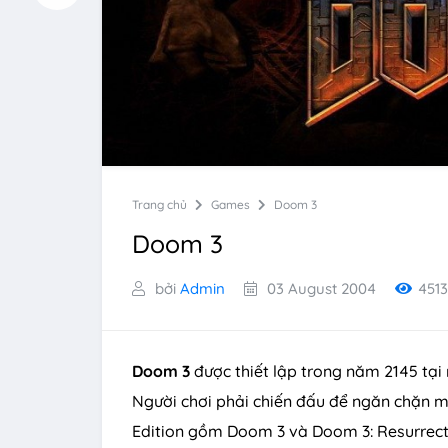
Trang chủ
Games
Doom 3
Doom 3
bởi
Admin
03 August 2004
451
Doom 3
được thiết lập trong năm 2145 tại
Người chơi phải chiến đấu để ngăn chặn m
Edition gồm Doom 3 và Doom 3: Resurrecti