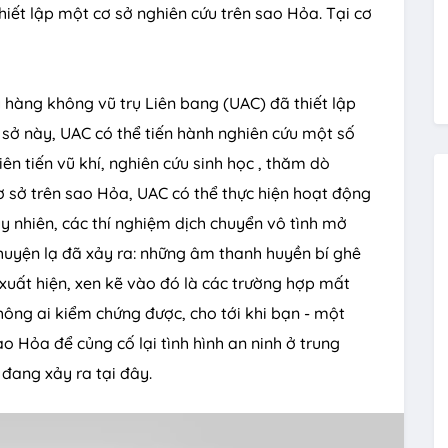
hiết lập một cơ sở nghiên cứu trên sao Hỏa. Tại cơ
y hàng không vũ trụ Liên bang (UAC) đã thiết lập
 sở này, UAC có thể tiến hành nghiên cứu một số
ên tiến vũ khí, nghiên cứu sinh học , thăm dò
cơ sở trên sao Hỏa, UAC có thể thực hiện hoạt động
uy nhiên, các thí nghiệm dịch chuyển vô tình mở
huyện lạ đã xảy ra: những âm thanh huyền bí ghê
xuất hiện, xen kẽ vào đó là các trường hợp mất
không ai kiểm chứng được, cho tới khi bạn - một
o Hỏa để củng cố lại tình hình an ninh ở trung
 đang xảy ra tại đây.