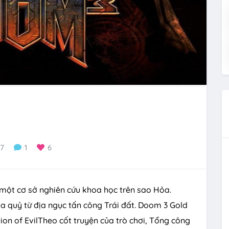
37
1
6
 một cơ sở nghiên cứu khoa học trên sao Hỏa.
a quỷ từ địa ngục tấn công Trái đất. Doom 3 Gold
on of EvilTheo cốt truyện của trò chơi, Tổng công