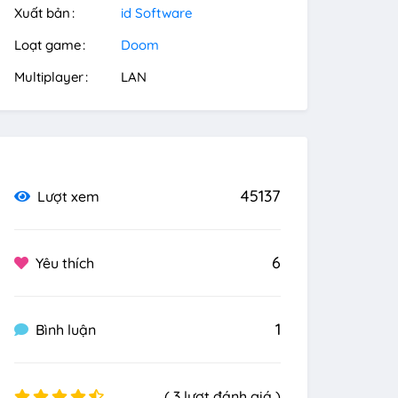
Xuất bản
id Software
Loạt game
Doom
Multiplayer
LAN
45137
Lượt xem
6
Yêu thích
1
Bình luận
( 3 lượt đánh giá )