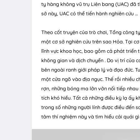
ty hàng không vũ trụ Liên bang (UAC) đã t
sở này, UAC có thể tiến hành nghiên cứu ...
Theo cốt truyện của trò chơi, Tổng công t
một cơ sở nghiên cứu trên sao Hỏa. Tại cơ
lĩnh vực khoa học, bao gồm cả phát triển ti
không gian và dịch chuyển . Do vị trí của 
bên ngoài ranh giới pháp lý và đạo đức. T
một cửa ngõ vào địa ngục. Thế rồi nhiều c
rợn, những bóng ma lởn vởn nối tiếp nhau 
tích khó hiểu. Tất cả những điều kỳ lạ ấy 
trong số những người lính được điều đến sa
tâm thí nghiệm này và tìm hiểu cái quái gì