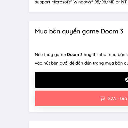
support Microsoft® Windows® 95/98/ME or NT.
Mua bản quyền game Doom 3
Nếu thấy game
Doom 3
hay thì nhớ mua bản 
vào nút bên dưới để dẫn đến trang mua bản q
G2A - Giá