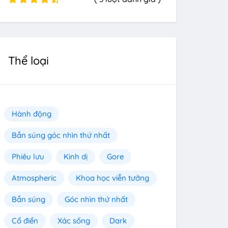
Thể loại
Hành động
Bắn súng góc nhìn thứ nhất
Phiêu lưu
Kinh dị
Gore
Atmospheric
Khoa học viễn tưởng
Bắn súng
Góc nhìn thứ nhất
Cổ điển
Xác sống
Dark