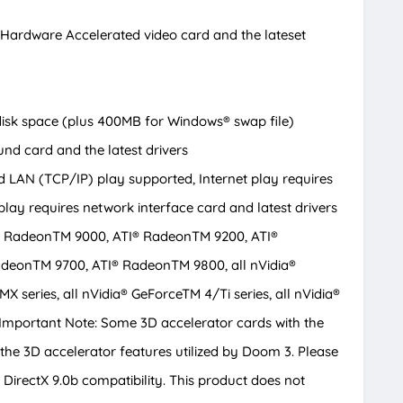
Hardware Accelerated video card and the lateset
isk space (plus 400MB for Windows® swap file)
nd card and the latest drivers
d LAN (TCP/IP) play supported, Internet play requires
lay requires network interface card and latest drivers
 RadeonTM 9000, ATI® RadeonTM 9200, ATI®
deonTM 9700, ATI® RadeonTM 9800, all nVidia®
X series, all nVidia® GeForceTM 4/Ti series, all nVidia®
Important Note: Some 3D accelerator cards with the
 the 3D accelerator features utilized by Doom 3. Please
irectX 9.0b compatibility. This product does not