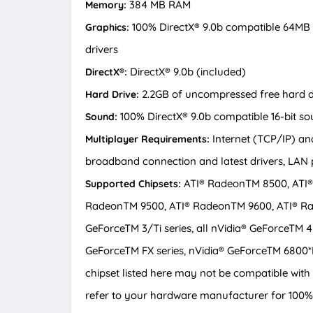
384 MB RAM
Memory:
100% DirectX® 9.0b compatible 64MB 
Graphics:
drivers
DirectX® 9.0b (included)
DirectX®:
2.2GB of uncompressed free hard d
Hard Drive:
100% DirectX® 9.0b compatible 16-bit sou
Sound:
Internet (TCP/IP) an
Multiplayer Requirements:
broadband connection and latest drivers, LAN p
ATI® RadeonTM 8500, ATI®
Supported Chipsets:
RadeonTM 9500, ATI® RadeonTM 9600, ATI® Ra
GeForceTM 3/Ti series, all nVidia® GeForceTM 4M
GeForceTM FX series, nVidia® GeForceTM 6800*
chipset listed here may not be compatible with
refer to your hardware manufacturer for 100% D