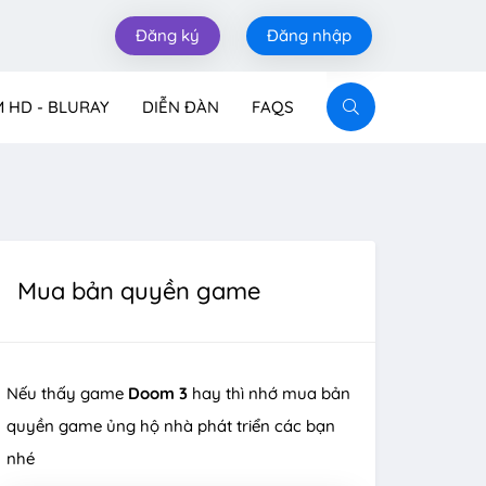
Đăng ký
Đăng nhập
M HD - BLURAY
DIỄN ĐÀN
FAQS
Mua bản quyền game
Nếu thấy game
Doom 3
hay thì nhớ mua bản
quyền game ủng hộ nhà phát triển các bạn
nhé