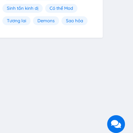
Sinh tồn kinh dị
Có thể Mod
Tương lai
Demons
Sao hỏa