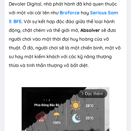
Devoler Digital, nhà phát hành đã khá quen thuộc
với một vài cái tên như
Broforce
hay
Serious Sam
3: BFE
. Với sự kết hợp độc đáo giữa thể loại hành
động, chặt chém và thế giới mở,
Absolver
sẽ đưa
người chơi vào một thời đại huy hoàng của võ
thuật. Ở đó, người chơi sẽ là một chiến binh, một võ
sư hay một kiếm khách với các kỹ năng thượng
thừa và tinh thần thượng võ bất diệt.
Đọc thêm
arrow_forward_ios