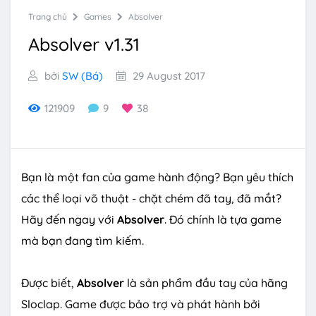
Trang chủ
Games
Absolver
Absolver v1.31
bởi
SW (Bá)
29 August 2017
121909
9
38
Bạn là một fan của game hành động? Bạn yêu thích
các thể loại võ thuật - chặt chém đã tay, đã mắt?
Hãy đến ngay với
Absolver
. Đó chính là tựa game
mà bạn đang tìm kiếm.
Được biết,
Absolver
là sản phẩm đầu tay của hãng
Sloclap. Game được bảo trợ và phát hành bởi