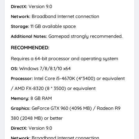
Version 9.0
DirectX:
Broadband Internet connection
Network:
11 GB available space
Storage:
Gamepad strongly recommended.
Additional Notes:
RECOMMENDED:
Requires a 64-bit processor and operating system
Windows 7/8/8.1/10 x64
OS:
Intel Core i5-4670K (4*3400) or equivalent
Processor:
/ AMD FX-8320 (8 * 3500) or equivalent
8 GB RAM
Memory:
GeForce GTX 960 (4096 MB) / Radeon R9
Graphics:
380 (2048 MB) or better
Version 9.0
DirectX:
Broadband Internet connection
Network: