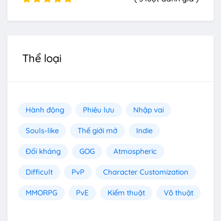
Thể loại
Hành động
Phiêu lưu
Nhập vai
Souls-like
Thế giới mở
Indie
Đối kháng
GOG
Atmospheric
Difficult
PvP
Character Customization
MMORPG
PvE
Kiếm thuật
Võ thuật