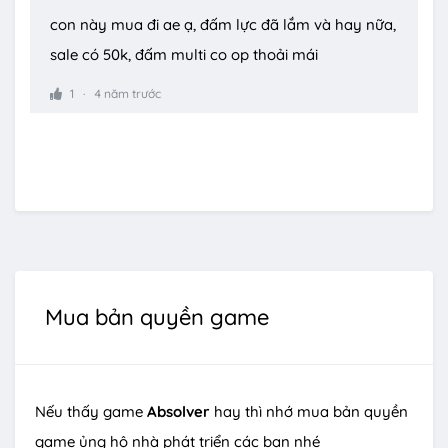
con này mua đi ae ạ, đấm lực đã lắm và hay nữa,
sale có 50k, đấm multi co op thoải mái
1
4 năm trước
Mua bản quyền game
Nếu thấy game
Absolver
hay thì nhớ mua bản quyền
game ủng hộ nhà phát triển các bạn nhé