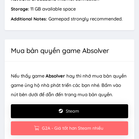
11 GB available space
Storage:
Gamepad strongly recommended.
Additional Notes:
Mua bản quyền game Absolver
Nếu thấy game
Absolver
hay thì nhớ mua bản quyền
game ủng hộ nhà phát triển các bạn nhé. Bấm vào
nút bên dưới để dẫn đến trang mua bản quyền.
Steam
G2A - Giá tốt hơn Steam nhiều