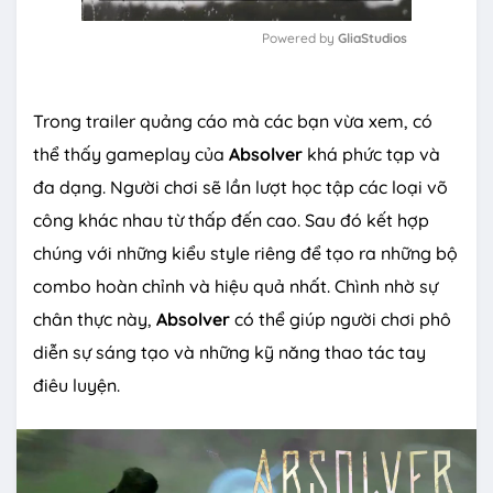
Powered by 
GliaStudios
M
u
Trong trailer quảng cáo mà các bạn vừa xem, có
t
e
thể thấy gameplay của
Absolver
khá phức tạp và
đa dạng. Người chơi sẽ lần lượt học tập các loại võ
công khác nhau từ thấp đến cao. Sau đó kết hợp
chúng với những kiểu style riêng để tạo ra những bộ
combo hoàn chỉnh và hiệu quả nhất. Chình nhờ sự
chân thực này,
Absolver
có thể giúp người chơi phô
diễn sự sáng tạo và những kỹ năng thao tác tay
điêu luyện.