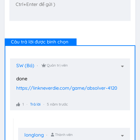
Câu trả lời được bình chọn
SW (Bá)
Quản trị viên
done
https://linkneverdie.com/game/absolver-4120
1
Trả lời
5 năm trước
longlong
Thành viên