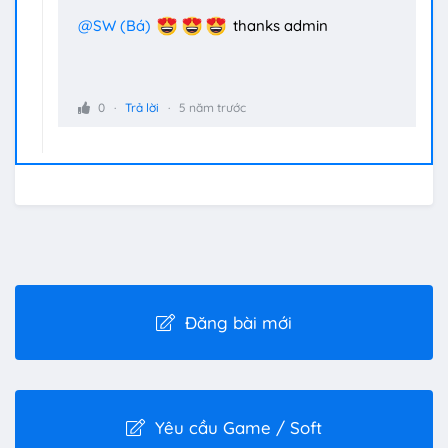
@SW (Bá)
thanks admin
0
Trả lời
5 năm trước
Đăng bài mới
Yêu cầu Game / Soft