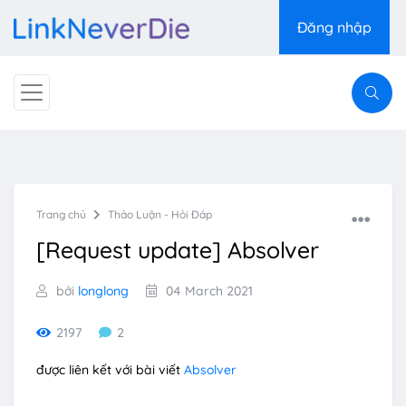
Đăng nhập
Trang chủ
Thảo Luận - Hỏi Đáp
[Request update] Absolver
bởi
longlong
04 March 2021
2197
2
được liên kết với bài viết
Absolver