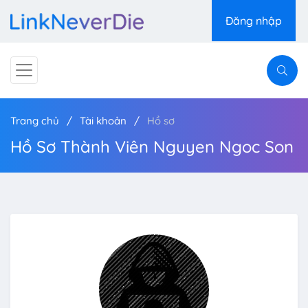
Đăng nhập
Trang chủ
Tài khoản
Hồ sơ
Hồ Sơ Thành Viên Nguyen Ngoc Son