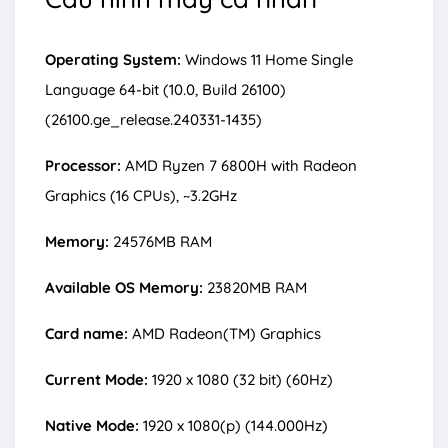
Operating System:
Windows 11 Home Single
Language 64-bit (10.0, Build 26100)
(26100.ge_release.240331-1435)
Processor:
AMD Ryzen 7 6800H with Radeon
Graphics (16 CPUs), ~3.2GHz
Memory:
24576MB RAM
Available OS Memory:
23820MB RAM
Card name:
AMD Radeon(TM) Graphics
Current Mode:
1920 x 1080 (32 bit) (60Hz)
Native Mode:
1920 x 1080(p) (144.000Hz)