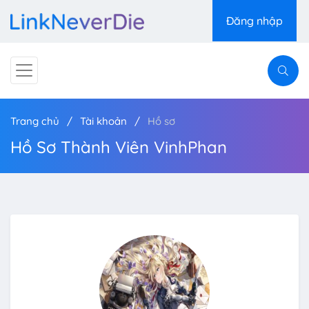
Đăng nhập
Trang chủ
Tài khoản
Hồ sơ
Hồ Sơ Thành Viên VinhPhan