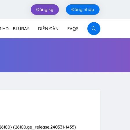
Đăng ký
Đăng nhập
M HD - BLURAY
DIỄN ĐÀN
FAQS
d 26100) (26100.ge_release.240331-1435)