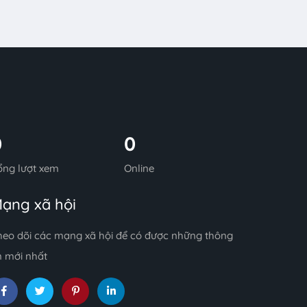
0
0
ổng lượt xem
Online
ạng xã hội
heo dõi các mạng xã hội để có được những thông
n mới nhất