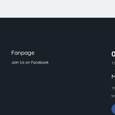
Fanpage
Join Us on Facebook
T
M
T
ti