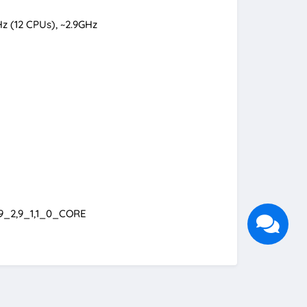
z (12 CPUs), ~2.9GHz
3,9_2,9_1,1_0_CORE