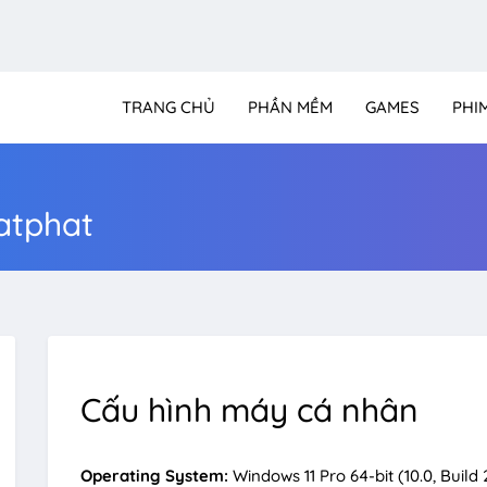
TRANG CHỦ
PHẦN MỀM
GAMES
PHI
atphat
Cấu hình máy cá nhân
Operating System:
Windows 11 Pro 64-bit (10.0, Buil