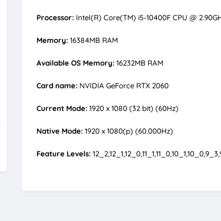
Processor:
Intel(R) Core(TM) i5-10400F CPU @ 2.90GH
Memory:
16384MB RAM
Available OS Memory:
16232MB RAM
Card name:
NVIDIA GeForce RTX 2060
Current Mode:
1920 x 1080 (32 bit) (60Hz)
Native Mode:
1920 x 1080(p) (60.000Hz)
Feature Levels:
12_2,12_1,12_0,11_1,11_0,10_1,10_0,9_