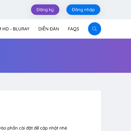
Đăng ký
Đăng nhập
M HD - BLURAY
DIỄN ĐÀN
FAQS
vào phần cài đặt để cập nhật nhé