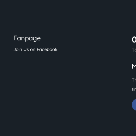
Fanpage
Join Us on Facebook
T
M
T
ti