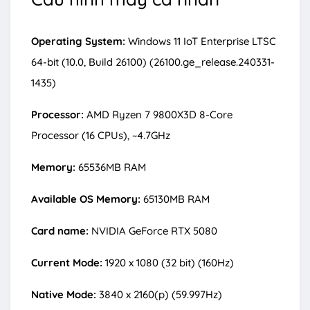
Operating System:
Windows 11 IoT Enterprise LTSC
64-bit (10.0, Build 26100) (26100.ge_release.240331-
1435)
Processor:
AMD Ryzen 7 9800X3D 8-Core
Processor (16 CPUs), ~4.7GHz
Memory:
65536MB RAM
Available OS Memory:
65130MB RAM
Card name:
NVIDIA GeForce RTX 5080
Current Mode:
1920 x 1080 (32 bit) (160Hz)
Native Mode:
3840 x 2160(p) (59.997Hz)