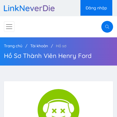
Đăng nhập
Trang chủ
Tài khoản
Hồ sơ
Hồ Sơ Thành Viên Henry Ford