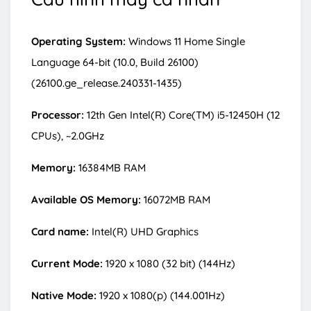
Operating System:
Windows 11 Home Single
Language 64-bit (10.0, Build 26100)
(26100.ge_release.240331-1435)
Processor:
12th Gen Intel(R) Core(TM) i5-12450H (12
CPUs), ~2.0GHz
Memory:
16384MB RAM
Available OS Memory:
16072MB RAM
Card name:
Intel(R) UHD Graphics
Current Mode:
1920 x 1080 (32 bit) (144Hz)
Native Mode:
1920 x 1080(p) (144.001Hz)