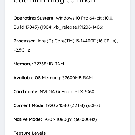
Operating System:
Windows 10 Pro 64-bit (10.0,
Build 19045) (19041.vb_release.191206-1406)
Processor:
Intel(R) Core(TM) i5-14400F (16 CPUs),
~2.5GHz
Memory:
32768MB RAM
Available OS Memory:
32600MB RAM
Card name:
NVIDIA GeForce RTX 3060
Current Mode:
1920 x 1080 (32 bit) (60Hz)
Native Mode:
1920 x 1080(p) (60.000Hz)
Feature Levels: