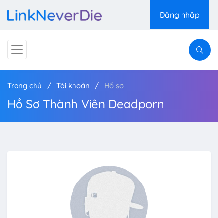
Đăng nhập
Trang chủ
Tài khoản
Hồ sơ
Hồ Sơ Thành Viên Deadporn