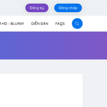
Đăng ký
Đăng nhập
M HD - BLURAY
DIỄN ĐÀN
FAQS