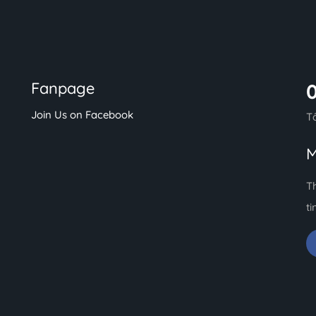
Fanpage
Join Us on Facebook
T
M
T
ti