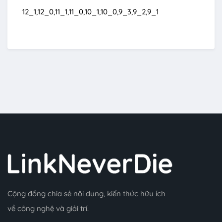
12_1,12_0,11_1,11_0,10_1,10_0,9_3,9_2,9_1
Cộng đồng chia sẻ nội dung, kiến thức hữu ích
về công nghệ và giải trí.