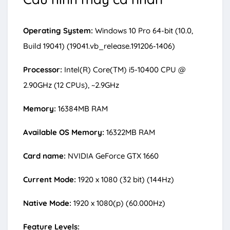
Operating System:
Windows 10 Pro 64-bit (10.0,
Build 19041) (19041.vb_release.191206-1406)
Processor:
Intel(R) Core(TM) i5-10400 CPU @
2.90GHz (12 CPUs), ~2.9GHz
Memory:
16384MB RAM
Available OS Memory:
16322MB RAM
Card name:
NVIDIA GeForce GTX 1660
Current Mode:
1920 x 1080 (32 bit) (144Hz)
Native Mode:
1920 x 1080(p) (60.000Hz)
Feature Levels: