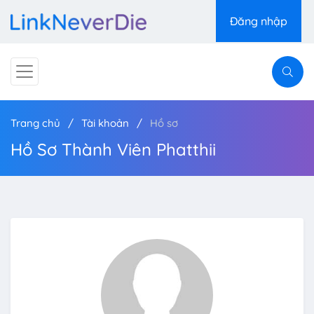
Đăng nhập
Trang chủ
Tài khoản
Hồ sơ
Hồ Sơ Thành Viên Phatthii