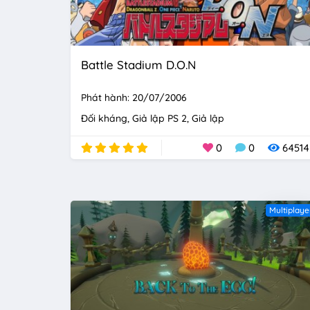
Battle Stadium D.O.N
Phát hành: 20/07/2006
Đối kháng
Giả lập PS 2
Giả lập
0
0
64514
Multiplaye