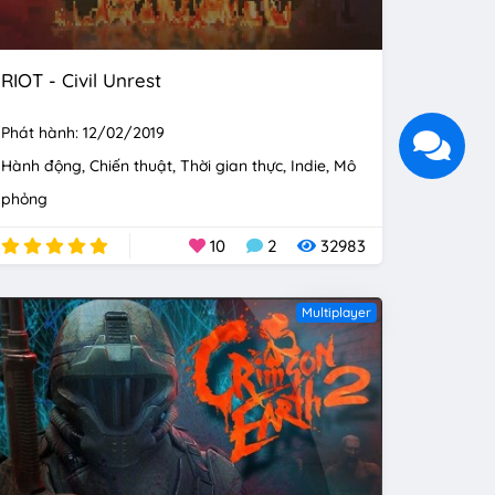
RIOT - Civil Unrest
Phát hành: 12/02/2019
Hành động
Chiến thuật
Thời gian thực
Indie
Mô
phỏng
10
2
32983
Multiplayer