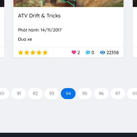
ATV Drift & Tricks
Phát hành: 14/11/2017
Đua xe
2
0
22358
91
92
93
94
95
96
97