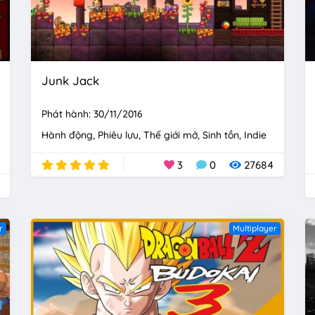
Junk Jack
Phát hành: 30/11/2016
Hành động
Phiêu lưu
Thế giới mở
Sinh tồn
Indie
3
0
27684
r
Multiplayer