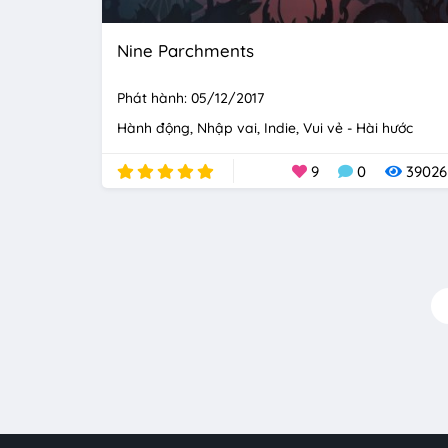
Nine Parchments
Phát hành: 05/12/2017
Hành động
Nhập vai
Indie
Vui vẻ - Hài hước
9
0
39026