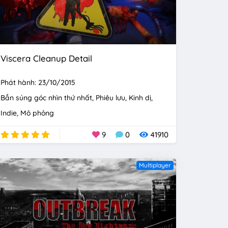
Viscera Cleanup Detail
Phát hành: 23/10/2015
Bắn súng góc nhìn thứ nhất
Phiêu lưu
Kinh dị
Indie
Mô phỏng
9
0
41910
Multiplayer