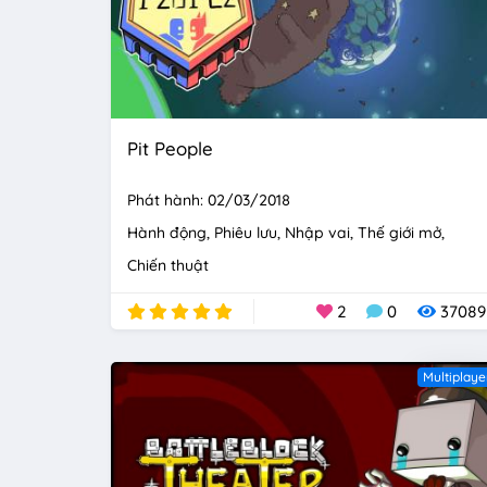
Pit People
Phát hành: 02/03/2018
Hành động
Phiêu lưu
Nhập vai
Thế giới mở
Chiến thuật
2
0
37089
Multiplaye