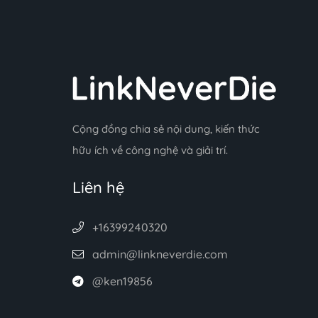
Cộng đồng chia sẻ nội dung, kiến thức
hữu ích về công nghệ và giải trí.
Liên hệ
+16399240320
admin@linkneverdie.com
@ken19856