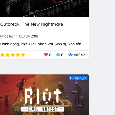
Outbreak: The New Nightmare
Phát hành: 05/01/2018
Hành động
Phiêu lưu
Nhập vai
Kinh dị
Sinh tồn
0
0
48842
Multiplayer