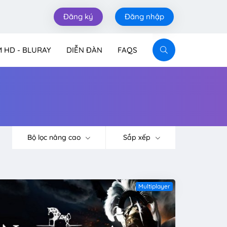
Đăng ký
Đăng nhập
M HD - BLURAY
DIỄN ĐÀN
FAQS
Bộ lọc nâng cao
Sắp xếp
Multiplayer