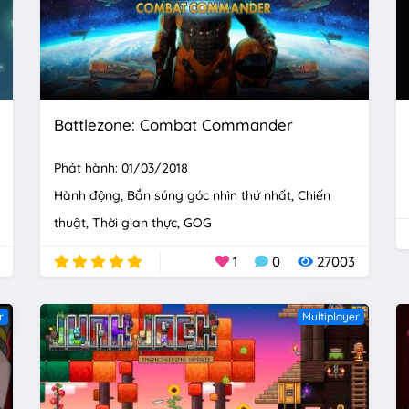
Battlezone: Combat Commander
Phát hành: 01/03/2018
Hành động
Bắn súng góc nhìn thứ nhất
Chiến
thuật
Thời gian thực
GOG
1
0
27003
r
Multiplayer