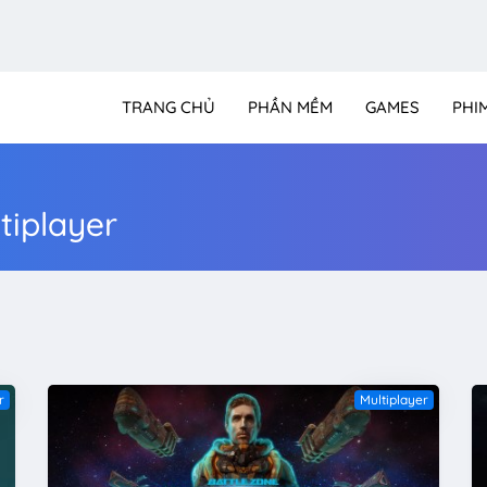
TRANG CHỦ
PHẦN MỀM
GAMES
PHI
iplayer
r
Multiplayer