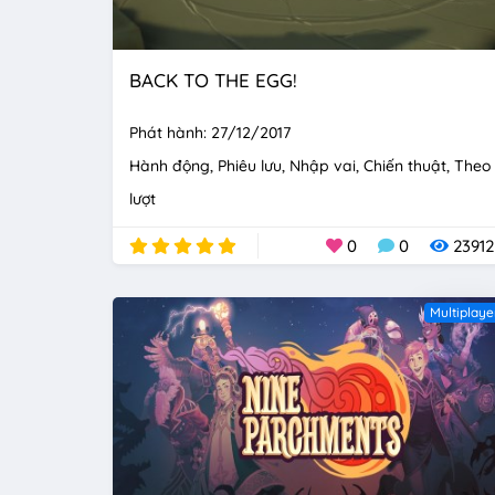
BACK TO THE EGG!
Phát hành: 27/12/2017
Hành động
Phiêu lưu
Nhập vai
Chiến thuật
Theo
lượt
0
0
23912
Multiplaye