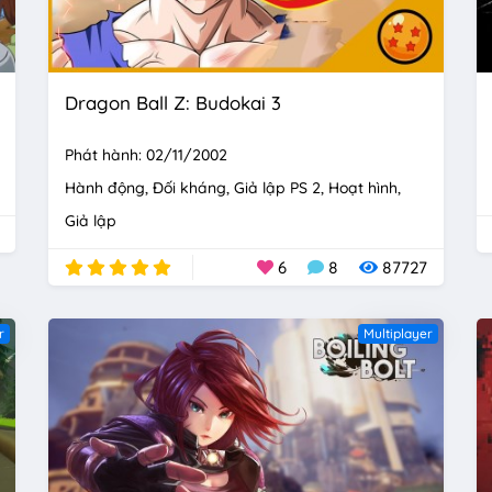
Dragon Ball Z: Budokai 3
Phát hành: 02/11/2002
Hành động
Đối kháng
Giả lập PS 2
Hoạt hình
Giả lập
6
8
87727
r
Multiplayer