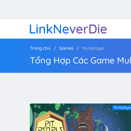
Trang chủ
Games
Multiplayer
Tổng Hợp Các Game Mult
Multiplaye