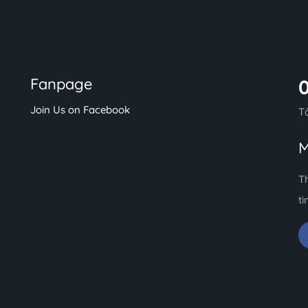
Fanpage
Join Us on Facebook
T
M
T
ti