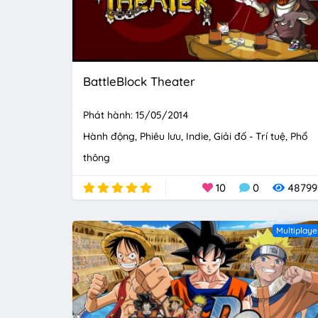
BattleBlock Theater
Phát hành: 15/05/2014
Hành động
Phiêu lưu
Indie
Giải đố - Trí tuệ
Phổ
thông
10
0
48799
Multiplaye