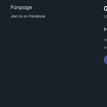
Fanpage
Join Us on Facebook
T
M
T
ti