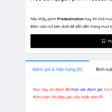
Nếu thấy phim
Predestination
hay thì nhớ mu
Bấm vào nút bên dưới để dẫn đến trang mua 
M
Đánh giá & Xếp hạng
(0)
Bình lu
Mục này chỉ dành để
nhận xét
,
đánh giá
. Vui
thảo luận, hỏi đáp, yêu cầu hoặc báo lỗi