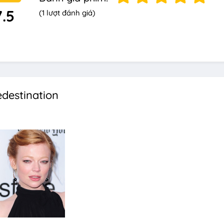
7.5
(1 lượt đánh giá)
edestination