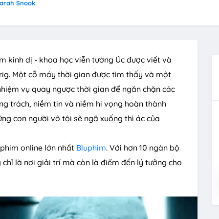
arah Snook
m kinh dị - khoa học viễn tưởng Úc được viết và
erig. Một cỗ máy thời gian được tìm thấy và một
 nhiệm vụ quay ngược thời gian để ngăn chặn các
ọng trách, niềm tin và niềm hi vọng hoàn thành
ững con người vô tội sẽ ngã xuống thì ác của
phim online lớn nhất
Bluphim
. Với hơn 10 ngàn bộ
chỉ là nơi giải trí mà còn là điểm đến lý tưởng cho