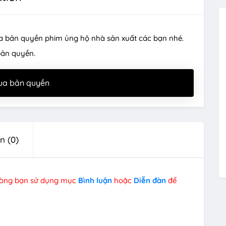
a bản quyền phim ủng hộ nhà sản xuất các bạn nhé.
bản quyền.
ua bản quyền
ận
(0)
 lòng bạn sử dụng mục
Bình luận
hoặc
Diễn đàn
để