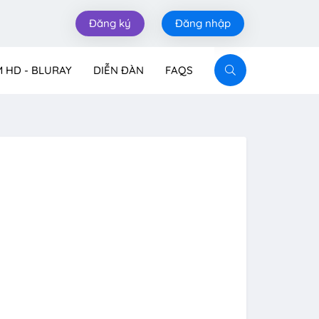
Đăng ký
Đăng nhập
M HD - BLURAY
DIỄN ĐÀN
FAQS