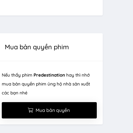
Mua bản quyền phim
Nếu thấy phim
Predestination
hay thì nhớ
mua bản quyền phim ủng hộ nhà sản xuất
các bạn nhé
Mua bản quyền