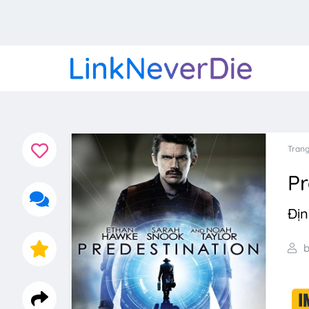
Trang
Pr
Đị
b