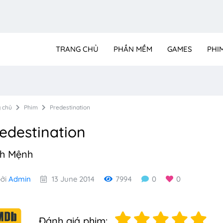
TRANG CHỦ
PHẦN MỀM
GAMES
PHI
 chủ
Phim
Predestination
edestination
nh Mệnh
ởi
Admin
13 June 2014
7994
0
0
Đánh giá phim: