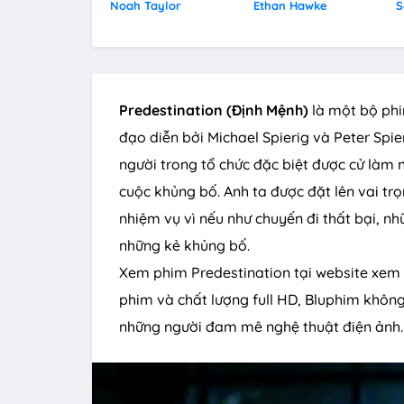
Noah Taylor
Ethan Hawke
S
Predestination (Định Mệnh)
là một bộ phi
đạo diễn bởi Michael Spierig và Peter Spi
người trong tổ chức đặc biệt được cử làm
cuộc khủng bố. Anh ta được đặt lên vai tr
nhiệm vụ vì nếu như chuyến đi thất bại, nh
những kẻ khủng bố.
Xem phim Predestination tại website xem 
phim và chất lượng full HD, Bluphim không 
những người đam mê nghệ thuật điện ảnh.