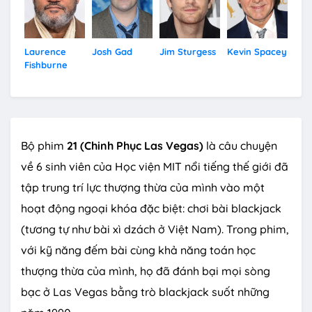
Laurence
Josh Gad
Jim Sturgess
Kevin Spacey
Liza
Fishburne
Bộ phim
21 (Chinh Phục Las Vegas)
là câu chuyện
về 6 sinh viên của Học viện MIT nổi tiếng thế giới đã
tập trung trí lực thượng thừa của mình vào một
hoạt động ngoại khóa đặc biệt: chơi bài blackjack
(tương tự như bài xì dzách ở Việt Nam). Trong phim,
với kỹ năng đếm bài cùng khả năng toán học
thượng thừa của mình, họ đã đánh bại mọi sòng
bạc ở Las Vegas bằng trò blackjack suốt những