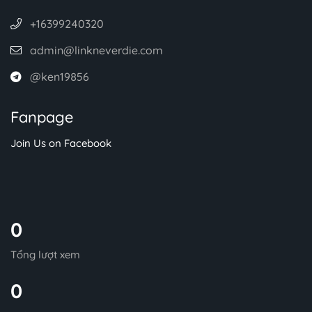
+16399240320
admin@linkneverdie.com
@ken19856
Fanpage
Join Us on Facebook
0
Tổng lượt xem
0