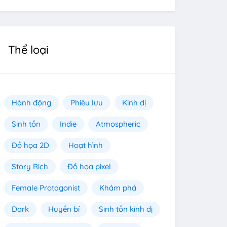
Thể loại
Hành động
Phiêu lưu
Kinh dị
Sinh tồn
Indie
Atmospheric
Đồ họa 2D
Hoạt hình
Story Rich
Đồ họa pixel
Female Protagonist
Khám phá
Dark
Huyền bí
Sinh tồn kinh dị