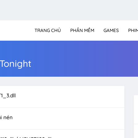
TRANG CHỦ
PHẦN MỀM
GAMES
PHI
 Tonight
1_3.dll
i nén