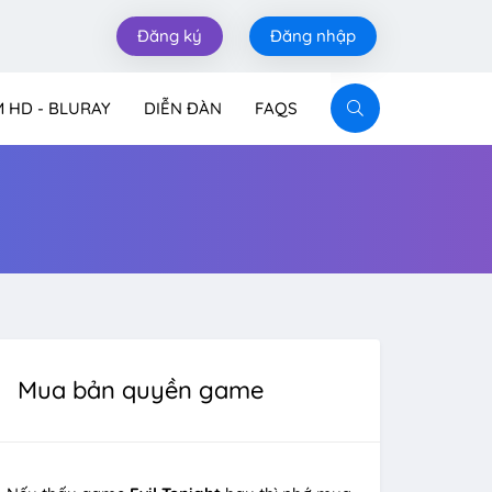
Đăng ký
Đăng nhập
M HD - BLURAY
DIỄN ĐÀN
FAQS
Mua bản quyền game