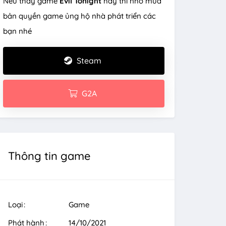
Nếu thấy game
Evil Tonight
hay thì nhớ mua
bản quyền game ủng hộ nhà phát triển các
bạn nhé
Steam
G2A
Thông tin game
Loại
Game
Phát hành
14/10/2021