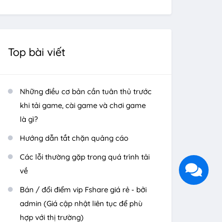
Top bài viết
Những điều cơ bản cần tuân thủ trước
khi tải game, cài game và chơi game
là gì?
Hướng dẫn tắt chặn quảng cáo
Các lỗi thường gặp trong quá trình tải
về
Bán / đổi điểm vip Fshare giá rẻ - bởi
admin (Giá cập nhật liên tục để phù
hợp với thị trường)