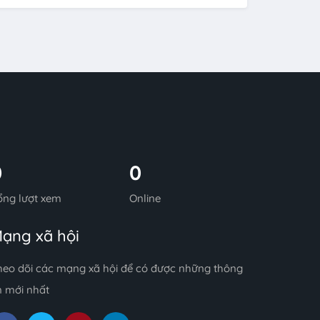
0
0
ổng lượt xem
Online
ạng xã hội
heo dõi các mạng xã hội để có được những thông
n mới nhất