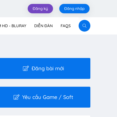
Đăng ký
Đăng nhập
M HD - BLURAY
DIỄN ĐÀN
FAQS
Đăng bài mới
Yêu cầu Game / Soft