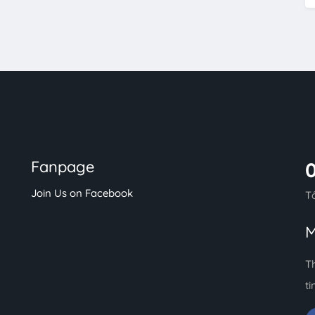
Fanpage
Join Us on Facebook
T
M
T
ti