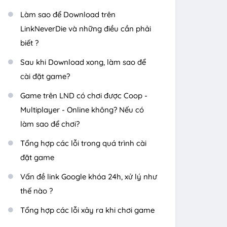
Làm sao để Download trên
LinkNeverDie và những điều cần phải
biết ?
Sau khi Download xong, làm sao để
cài đặt game?
Game trên LND có chơi được Coop -
Multiplayer - Online không? Nếu có
làm sao để chơi?
Tổng hợp các lỗi trong quá trình cài
đặt game
Vấn đề link Google khóa 24h, xử lý như
thế nào ?
Tổng hợp các lỗi xảy ra khi chơi game