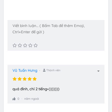
Vũ Tuấn Hưng
Thành viên
quá đỉnh, chỉ 2 tiếng=)))))))
0
năm ngoái