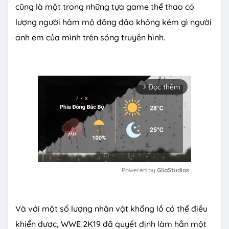
cũng là một trong những tựa game thể thao có
lượng người hâm mộ đông đảo không kém gì người
anh em của mình trên sóng truyền hình.
Đọc thêm
arrow_forward_ios
Powered by 
GliaStudios
M
u
Và với một số lượng nhân vật khổng lồ có thể điều
t
e
khiển được, WWE 2K19 đã quyết định làm hẳn một