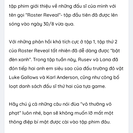
tập phim giới thiệu về những đấu sĩ của mình với
tên gọi “Roster Reveal”- tập đầu tiên đã được lên
sóng vào ngày 30/8 vừa qua.
Với những phản hồi khá tích cực ở tập 1, tập thứ 2
của Roster Reveal tất nhiên đã dễ dàng được “bật
đèn xanh”. Trong tập tuần này, Rusev và Lana đã
đón tiếp hai anh em siêu sao của đấu trường đô vật
Luke Gallows và Karl Anderson, cũng như công bố
loạt danh sách đấu sĩ thứ hai của tựa game.
Hãy chú ý cả những câu nói đùa “vô thưởng vô
phạt” luôn nhé, bạn sẽ không muốn lỡ mất một
thông điệp bí mật được cài vào tập phim đâu.