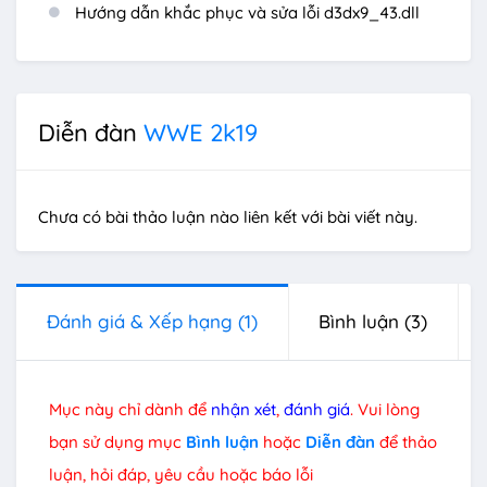
Hướng dẫn khắc phục và sửa lỗi d3dx9_43.dll
Diễn đàn
WWE 2k19
Chưa có bài thảo luận nào liên kết với bài viết này.
Đánh giá & Xếp hạng
(1)
Bình luận
(3)
Mục này chỉ dành để
nhận xét
,
đánh giá
. Vui lòng
bạn sử dụng mục
Bình luận
hoặc
Diễn đàn
để thảo
luận, hỏi đáp, yêu cầu hoặc báo lỗi