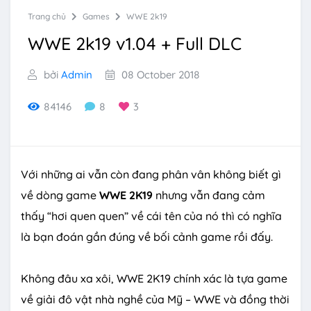
Trang chủ
Games
WWE 2k19
WWE 2k19 v1.04 + Full DLC
bởi
Admin
08 October 2018
84146
8
3
Với những ai vẫn còn đang phân vân không biết gì
về dòng game
WWE 2K19
nhưng vẫn đang cảm
thấy “hơi quen quen” về cái tên của nó thì có nghĩa
là bạn đoán gần đúng về bối cảnh game rồi đấy.
Không đâu xa xôi, WWE 2K19 chính xác là tựa game
về giải đô vật nhà nghề của Mỹ – WWE và đồng thời