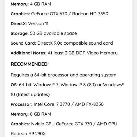
4 GB RAM
Memory:
GeForce GTX 670 / Radeon HD 7850
Graphics:
Version 11
DirectX:
50 GB available space
Storage:
DirectX 9.0c compatible sound card
Sound Card:
At least 2 GB DDR Video Memory
Additional Notes:
RECOMMENDED:
Requires a 64-bit processor and operating system
64-bit: Windows® 7, Windows® 8 (8.1) or Windows®
OS:
10 (latest updates)
Intel Core i7 3770 / AMD FX-8350
Processor:
8 GB RAM
Memory:
Nvidia GPU GeForce GTX 970 / AMD GPU
Graphics:
Radeon R9 290X