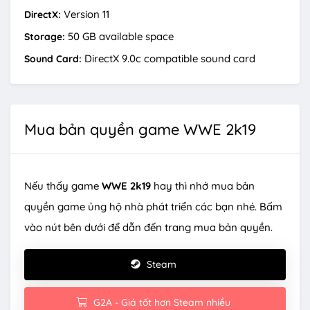
Version 11
DirectX:
50 GB available space
Storage:
DirectX 9.0c compatible sound card
Sound Card:
Mua bản quyền game WWE 2k19
Nếu thấy game
WWE 2k19
hay thì nhớ mua bản
quyền game ủng hộ nhà phát triển các bạn nhé. Bấm
vào nút bên dưới để dẫn đến trang mua bản quyền.
Steam
G2A - Giá tốt hơn Steam nhiều