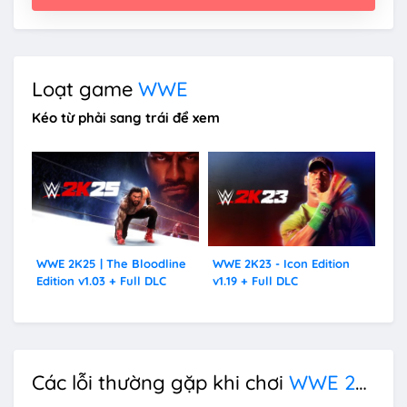
Loạt game
WWE
Kéo từ phải sang trái để xem
WWE 2K25 | The Bloodline
WWE 2K23 - Icon Edition
WW
Edition v1.03 + Full DLC
v1.19 + Full DLC
v1.
Các lỗi thường gặp khi chơi
WWE 2k19