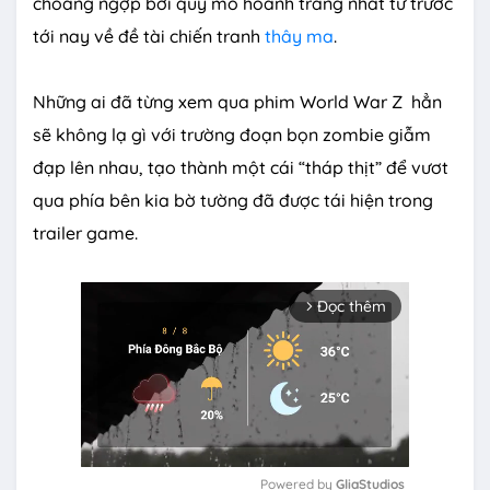
choáng ngợp bởi quy mô hoành tráng nhất từ trước
tới nay về đề tài chiến tranh
thây ma
.
Những ai đã từng xem qua phim World War Z hẳn
sẽ không lạ gì với trường đoạn bọn zombie giẫm
đạp lên nhau, tạo thành một cái “tháp thịt” để vươt
qua phía bên kia bờ tường đã được tái hiện trong
trailer game.
Đọc thêm
arrow_forward_ios
Powered by 
GliaStudios