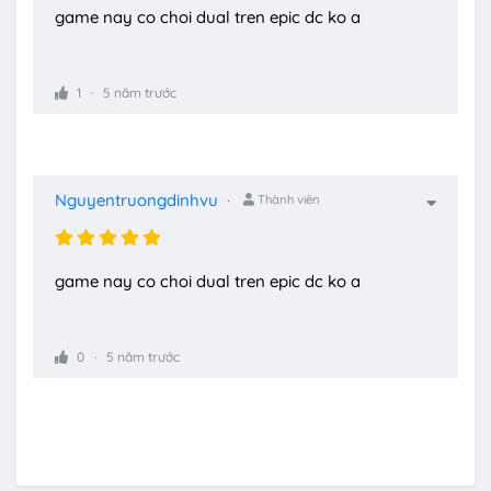
game nay co choi dual tren epic dc ko a
1
5 năm trước
Nguyentruongdinhvu
Thành viên
game nay co choi dual tren epic dc ko a
0
5 năm trước