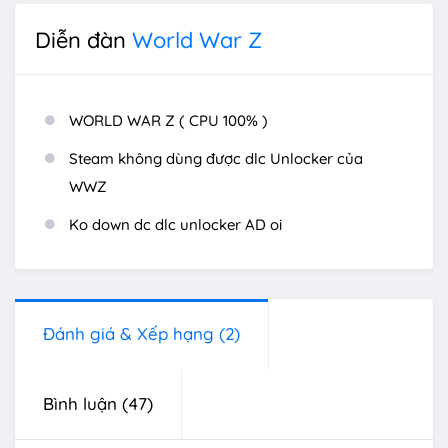
Diễn đàn
World War Z
WORLD WAR Z ( CPU 100% )
Steam không dùng được dlc Unlocker của
WWZ
Ko down dc dlc unlocker AD oi
Đánh giá & Xếp hạng
(2)
Bình luận
(47)