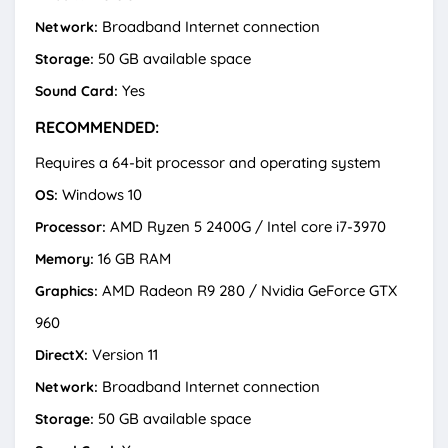
Broadband Internet connection
Network:
50 GB available space
Storage:
Yes
Sound Card:
RECOMMENDED:
Requires a 64-bit processor and operating system
Windows 10
OS:
AMD Ryzen 5 2400G / Intel core i7-3970
Processor:
16 GB RAM
Memory:
AMD Radeon R9 280 / Nvidia GeForce GTX
Graphics:
960
Version 11
DirectX:
Broadband Internet connection
Network:
50 GB available space
Storage: