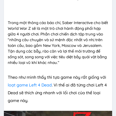
M
u
t
Trong một thông cáo báo chí, Saber Interactive cho biết
e
World War Z sẽ là một trò chơi hành động phối hợp
giữa 4 người chơi. Phần chơi chiến dịch tập trung vào
“những câu chuyện và sứ mệnh độc nhất vô nhị trên
toàn cầu, bao gồm New York, Moscow và Jerusalem.
Tận dụng các bẫy, rào cản và lợi thế môi trường để
sống sót, song song với việc tiêu diệt bầy quái vật bằng
nhiều loại vũ khí khác nhau.”
Theo như mình thấy thì tựa game này rất giống với
loạt game Left 4 Dead
. Vì thế ai đã từng chơi Left 4
Dead sẽ thích ứng nhanh với lối chơi của thể loại
game này.