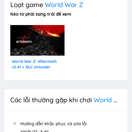
Loạt game
World War Z
Kéo từ phải sang trái để xem
World War Z: Aftermath
v2.41 + DLC Unlocker
Các lỗi thường gặp khi chơi
World War Z
Hướng dẫn khắc phục và sửa lỗi
XINPUT1_3.dll