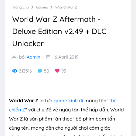
Trang chủ
Games
World War Z
World War Z Aftermath -
Deluxe Edition v2.49 + DLC
Unlocker
bởi
Admin
16 April 2019
313516
50
93
World War Z
là tựa
game kinh dị
mang tên "
thế
chiến Z
" với chủ đề về ngày tận thế hấp dẫn. World
War Z là sản phẩm "ăn theo" bộ phim bom tấn
cùng tên, mang đến cho người chơi cảm giác