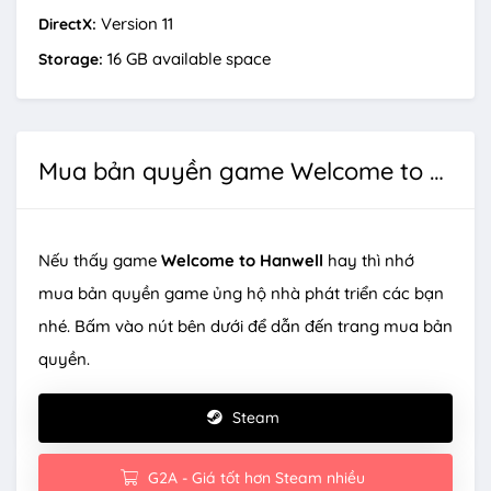
Version 11
DirectX:
16 GB available space
Storage:
Mua bản quyền game Welcome to Hanwell
Nếu thấy game
Welcome to Hanwell
hay thì nhớ
mua bản quyền game ủng hộ nhà phát triển các bạn
nhé. Bấm vào nút bên dưới để dẫn đến trang mua bản
quyền.
Steam
G2A - Giá tốt hơn Steam nhiều