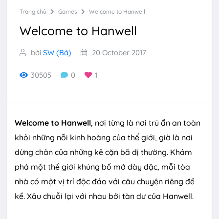
Trang chủ
Games
Welcome to Hanwell
Welcome to Hanwell
bởi
SW (Bá)
20 October 2017
30505
0
1
Welcome to Hanwell
, nơi từng là nơi trú ẩn an toàn
khỏi những nỗi kinh hoàng của thế giới, giờ là nơi
dừng chân của những kẻ cặn bã dị thường. Khám
phá một thế giới khủng bố mở dày đặc, mỗi tòa
nhà có một vị trí độc đáo với câu chuyện riêng để
kể. Xâu chuỗi lại với nhau bởi tàn dư của Hanwell.