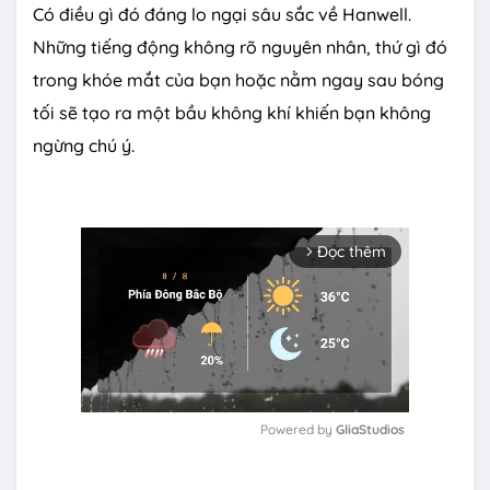
Có điều gì đó đáng lo ngại sâu sắc về Hanwell.
Những tiếng động không rõ nguyên nhân, thứ gì đó
trong khóe mắt của bạn hoặc nằm ngay sau bóng
tối sẽ tạo ra một bầu không khí khiến bạn không
ngừng chú ý.
Đọc thêm
arrow_forward_ios
Powered by 
GliaStudios
M