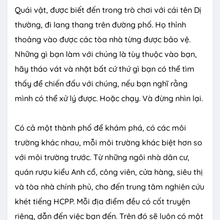
u
Quái vật, được biết đến trong trò chơi với cái tên Dị
t
e
thường, đi lang thang trên đường phố. Họ thỉnh
thoảng vào được các tòa nhà từng được bảo vệ.
Những gì bạn làm với chúng là tùy thuộc vào bạn,
hãy tháo vát và nhặt bất cứ thứ gì bạn có thể tìm
thấy để chiến đấu với chúng, nếu bạn nghĩ rằng
mình có thể xử lý được. Hoặc chạy. Và đừng nhìn lại.
Có cả một thành phố để khám phá, có các môi
trường khác nhau, mỗi môi trường khác biệt hơn so
với môi trường trước. Từ những ngôi nhà dân cư,
quán rượu kiểu Anh cổ, công viên, cửa hàng, siêu thị
và tòa nhà chính phủ, cho đến trung tâm nghiên cứu
khét tiếng HCPP. Mỗi địa điểm đều có cốt truyện
riêng, dẫn đến việc bạn đến. Trên đó sẽ luôn có một