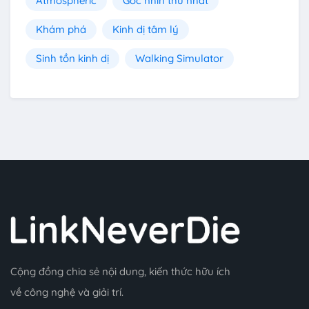
Atmospheric
Góc nhìn thứ nhất
Khám phá
Kinh dị tâm lý
Sinh tồn kinh dị
Walking Simulator
Cộng đồng chia sẻ nội dung, kiến thức hữu ích
về công nghệ và giải trí.