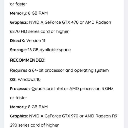
or faster
8 GB RAM
Memory:
NVIDIA GeForce GTX 470 or AMD Radeon
Graphics:
6870 HD series card or higher
Version 11
DirectX:
16 GB available space
Storage:
RECOMMENDED:
Requires a 64-bit processor and operating system
Windows 10
OS:
Quad-core Intel or AMD processor, 3 GHz
Processor:
or faster
8 GB RAM
Memory:
NVIDIA GeForce GTX 970 or AMD Radeon R9
Graphics:
290 series card of higher