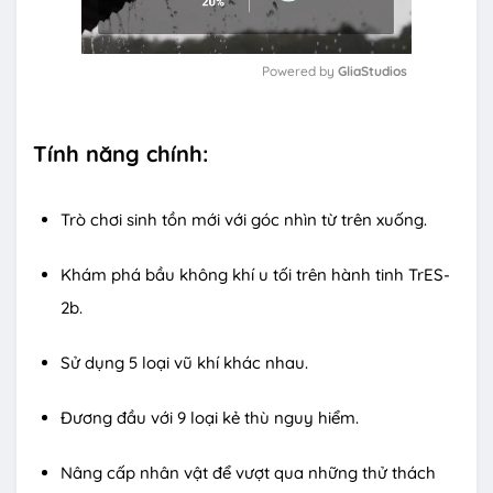
Powered by 
GliaStudios
M
u
Tính năng chính:
t
e
Trò chơi sinh tồn mới với góc nhìn từ trên xuống.
Khám phá bầu không khí u tối trên hành tinh TrES-
2b.
Sử dụng 5 loại vũ khí khác nhau.
Đương đầu với 9 loại kẻ thù nguy hiểm.
Nâng cấp nhân vật để vượt qua những thử thách