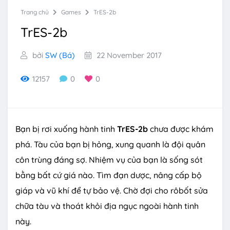
Trang chủ
Games
TrES-2b
TrES-2b
bởi
SW (Bá)
22 November 2017
12157
0
0
Bạn bị rơi xuống hành tinh
TrES-2b
chưa được khám
phá. Tàu của bạn bị hỏng, xung quanh là đội quân
côn trùng đáng sợ. Nhiệm vụ của bạn là sống sót
bằng bất cứ giá nào. Tìm đạn dược, nâng cấp bộ
giáp và vũ khí để tự bảo vệ. Chờ đợi cho rôbốt sửa
chữa tàu và thoát khỏi địa ngục ngoài hành tinh
này.