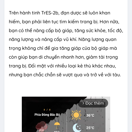
Trên hành tinh TrES-2b, đạn dược sẽ luôn khan
hiếm, bạn phải liên tục tìm kiếm trang bị. Hơn nữa,
bạn có thể nâng cấp bộ giáp, tăng sức khỏe, tốc độ,
năng lượng và nâng cấp vũ khí. Năng lượng quan
trọng không chỉ để gia tăng giáp của bộ giáp mà
còn giúp bạn di chuyển nhanh hơn, giảm tải trọng
trang bị. Đối mặt với nhiều loại kẻ thù khác nhau,
nhưng bạn chắc chắn sẽ vượt qua và trở về với tàu.
Đọc thêm
arrow_forward_ios