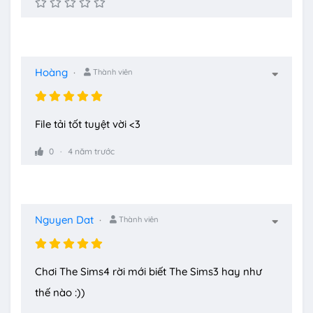
Hoàng
Thành viên
File tải tốt tuyệt vời <3
0
4 năm trước
Nguyen Dat
Thành viên
Chơi The Sims4 rời mới biết The Sims3 hay như
thế nào :))