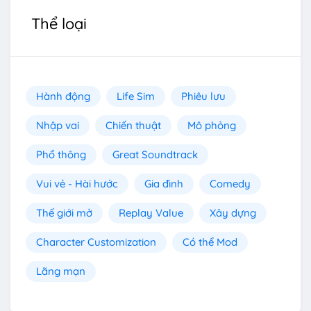
Thể loại
Hành động
Life Sim
Phiêu lưu
Nhập vai
Chiến thuật
Mô phỏng
Phổ thông
Great Soundtrack
Vui vẻ - Hài hước
Gia đình
Comedy
Thế giới mở
Replay Value
Xây dựng
Character Customization
Có thể Mod
Lãng mạn