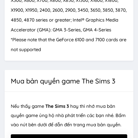
X300, X600, X700, X800, X850, X1300, X1600, X1800,
X1900, X1950, 2400, 2600, 2900, 3450, 3650, 3850, 3870,
4850, 4870 series or greater; Intel® Graphics Media
Accelerator (GMA): GMA 3-Series, GMA 4-Series
*Please note that the GeForce 6100 and 7100 cards are
not supported
Mua bản quyền game The Sims 3
Nếu thấy game
The Sims 3
hay thì nhớ mua bản
quyền game ủng hộ nhà phát triển các bạn nhé. Bấm
vào nút bên dưới để dẫn đến trang mua bản quyền.