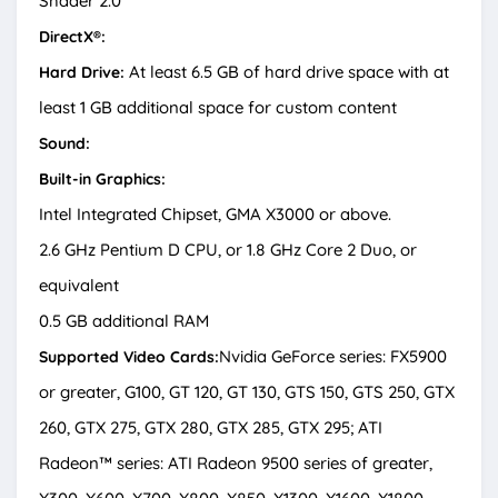
Shader 2.0
DirectX®:
At least 6.5 GB of hard drive space with at
Hard Drive:
least 1 GB additional space for custom content
Sound:
Built-in Graphics:
Intel Integrated Chipset, GMA X3000 or above.
2.6 GHz Pentium D CPU, or 1.8 GHz Core 2 Duo, or
equivalent
0.5 GB additional RAM
Nvidia GeForce series: FX5900
Supported Video Cards:
or greater, G100, GT 120, GT 130, GTS 150, GTS 250, GTX
260, GTX 275, GTX 280, GTX 285, GTX 295; ATI
Radeon™ series: ATI Radeon 9500 series of greater,