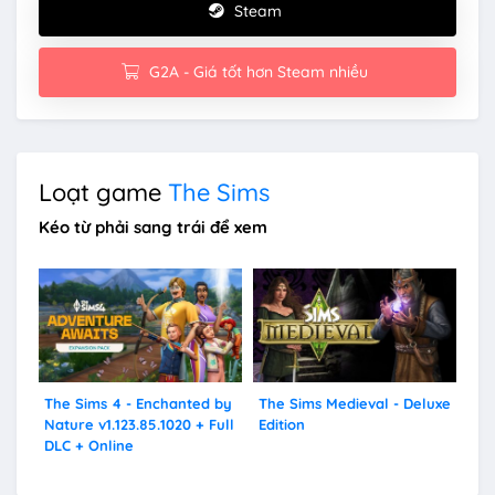
Steam
G2A - Giá tốt hơn Steam nhiều
Loạt game
The Sims
Kéo từ phải sang trái để xem
The Sims 4 - Enchanted by
The Sims Medieval - Deluxe
The
Nature v1.123.85.1020 + Full
Edition
Col
DLC + Online