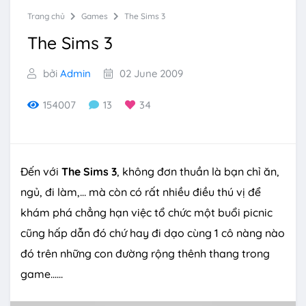
Trang chủ
Games
The Sims 3
The Sims 3
bởi
Admin
02 June 2009
154007
13
34
Đến với
The Sims 3
, không đơn thuần là bạn chỉ ăn,
ngủ, đi làm,… mà còn có rất nhiều điều thú vị để
khám phá chẳng hạn việc tổ chức một buổi picnic
cũng hấp dẫn đó chứ hay đi dạo cùng 1 cô nàng nào
đó trên những con đường rộng thênh thang trong
game......