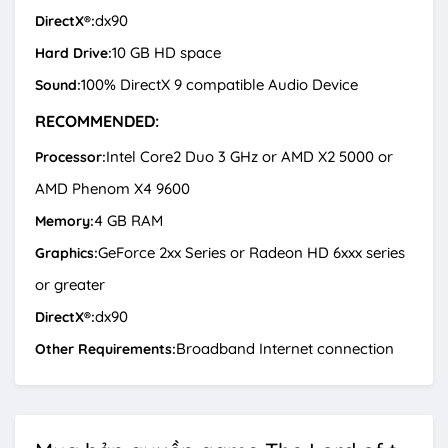
dx90
DirectX®:
10 GB HD space
Hard Drive:
100% DirectX 9 compatible Audio Device
Sound:
RECOMMENDED:
Intel Core2 Duo 3 GHz or AMD X2 5000 or
Processor:
AMD Phenom X4 9600
4 GB RAM
Memory:
GeForce 2xx Series or Radeon HD 6xxx series
Graphics:
or greater
dx90
DirectX®:
Broadband Internet connection
Other Requirements: