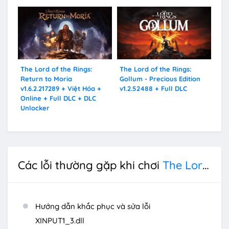
The Lord of the Rings:
The Lord of the Rings:
Mi
Return to Moria
Gollum - Precious Edition
War
v1.6.2.217289 + Việt Hóa +
v1.2.52488 + Full DLC
v1.
Online + Full DLC + DLC
Un
Unlocker
Các lỗi thường gặp khi chơi
The Lord of the Rings: War in the North
Hướng dẫn khắc phục và sửa lỗi
XINPUT1_3.dll