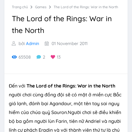
Trang chủ
Games
The Lord of the Rings: War in the North
The Lord of the Rings: War in
the North
bởi
Admin
01 November 2011
65508
2
13
Đến với
The Lord of the Rings: War in the North
người chơi cùng đồng đội sẽ có mặt ở miền cực Bắc
giá lạnh, đánh bại Agandaur, một tên tay sai nguy
hiểm của chúa quỷ Sauron.Người chơi sẽ điều khiển
bộ ba gồm người lùn Farin, tiên nữ Andriel và người
lính cự phách Eradin và với thành viên thứ tư là chú