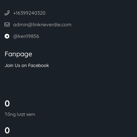
+16399240320
admin@linkneverdie.com
@ken19856
Fanpage
Join Us on Facebook
0
Tổng lượt xem
0