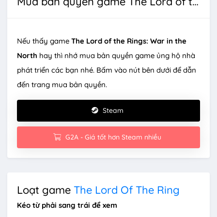
Mua bản quyền game The Lord of the Rings: War in the North
Nếu thấy game
The Lord of the Rings: War in the
North
hay thì nhớ mua bản quyền game ủng hộ nhà
phát triển các bạn nhé. Bấm vào nút bên dưới để dẫn
đến trang mua bản quyền.
Steam
G2A - Giá tốt hơn Steam nhiều
Loạt game
The Lord Of The Ring
Kéo từ phải sang trái để xem