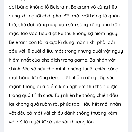
đại bàng khổng lồ Beleram. Beleram vô cùng hữu
dụng khi người chơi phải đối mặt với hàng tá quân
thù, chú đại bàng này luôn sẵn sàng xông pha trận
mạc, lao vào tiêu diệt kẻ thù không sợ hiểm nguy.
Beleram còn tỏ ra cực kì dũng mãnh khi phải đối
đầu với lũ quái điểu, một trong nhưng quái vật nguy
hiểm nhất của phe địch trong game. Ba nhân vật
chính đều sở hữu cho mình những tuyệt chiêu cùng
một bảng kĩ năng riêng biệt nhằm nâng cấp sức
mạnh thông qua điểm kinh nghiệm thu thập được
trong quá trình chơi. Tuy nhiên hệ thống chiến đấu
lại không quá rườm rà, phức tạp. Hầu hết mỗi nhân
vật đều có một vài chiêu đánh thông thường kèm
với đó là tuyệt kĩ có sức sát thương lớn...