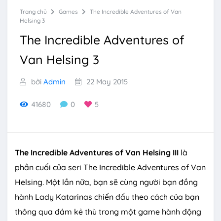
Trang chủ
Games
The Incredible Adventures of Van
Helsing 3
The Incredible Adventures of
Van Helsing 3
bởi
Admin
22 May 2015
41680
0
5
The Incredible Adventures of Van Helsing III
là
phần cuối của seri The Incredible Adventures of Van
Helsing. Một lần nữa, bạn sẽ cùng người bạn đồng
hành Lady Katarinas chiến đấu theo cách của bạn
thông qua đám kẻ thù trong một game hành động