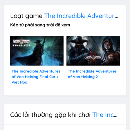
Loạt game
The Incredible Adventures of Van Helsing
Kéo từ phải sang trái để xem
The Incredible Adventures
The Incredible Adventures
Th
of Van Helsing Final Cut +
of Van Helsing 2
of 
Việt Hóa
Các lỗi thường gặp khi chơi
The Incredible Adventures of Van Helsing 3