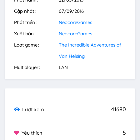
Cập nhật
07/09/2016
Phát triển
NeocoreGames
Xuất bản
NeocoreGames
Loạt game
The Incredible Adventures of
Van Helsing
Multiplayer
LAN
41680
Lượt xem
5
Yêu thích