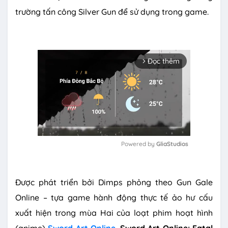
trường tấn công Silver Gun để sử dụng trong game.
Đọc thêm
arrow_forward_ios
Powered by 
GliaStudios
M
u
Được phát triển bởi Dimps phỏng theo Gun Gale
t
e
Online – tựa game hành động thực tế ảo hư cấu
xuất hiện trong mùa Hai của loạt phim hoạt hình