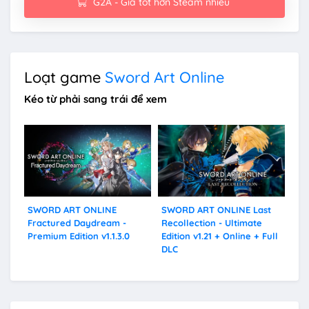
G2A - Giá tốt hơn Steam nhiều
Loạt game
Sword Art Online
Kéo từ phải sang trái để xem
SWORD ART ONLINE
SWORD ART ONLINE Last
SW
Fractured Daydream -
Recollection - Ultimate
Ali
Premium Edition v1.1.3.0
Edition v1.21 + Online + Full
Ful
DLC