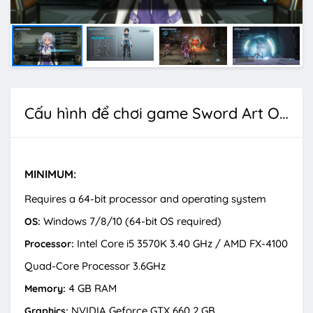
Cấu hình để chơi game Sword Art Online: Fatal Bullet Deluxe Edition
MINIMUM:
Requires a 64-bit processor and operating system
Windows 7/8/10 (64-bit OS required)
OS:
Intel Core i5 3570K 3.40 GHz / AMD FX-4100
Processor:
Quad-Core Processor 3.6GHz
4 GB RAM
Memory:
NVIDIA Geforce GTX 660 2 GB
Graphics: