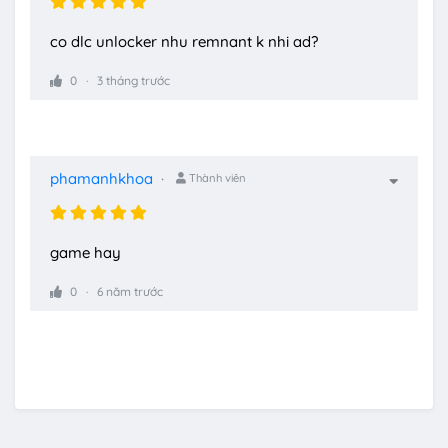
co dlc unlocker nhu remnant k nhi ad?
0
3 tháng trước
phamanhkhoa
Thành viên
game hay
0
6 năm trước