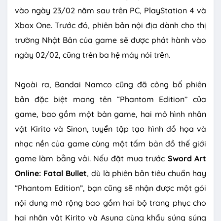
vào ngày 23/02 năm sau trên PC, PlayStation 4 và
Xbox One. Trước đó, phiên bản nội địa dành cho thị
trường Nhật Bản của game sẽ được phát hành vào
ngày 02/02, cũng trên ba hệ máy nói trên.
Ngoài ra, Bandai Namco cũng đã công bố phiên
bản đặc biệt mang tên “Phantom Edition” của
game, bao gồm một bản game, hai mô hình nhân
vật Kirito và Sinon, tuyển tập tạo hình đồ họa và
nhạc nền của game cùng một tấm bản đồ thế giới
game làm bằng vải. Nếu đặt mua trước
Sword Art
Online: Fatal Bullet
, dù là phiên bản tiêu chuẩn hay
“Phantom Edition”, bạn cũng sẽ nhận được một gói
nội dung mở rộng bao gồm hai bộ trang phục cho
hai nhân vật Kirito và Asuna cùng khẩu súng súng