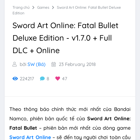
Trang chủ
Games
Sword Art Online: Fatal Bullet Deluxe
Edition
Sword Art Online: Fatal Bullet
Deluxe Edition - v1.7.0 + Full
DLC + Online
bởi
SW (Bá)
23 February 2018
224217
8
47
Theo thông báo chính thức mới nhất của Bandai
Namco, phiên bản quốc tế của
Sword Art Online:
Fatal Bullet
– phiên bản mới nhất của dòng game
Sword Art Online
– sẽ đến tay người chơi toàn cầu