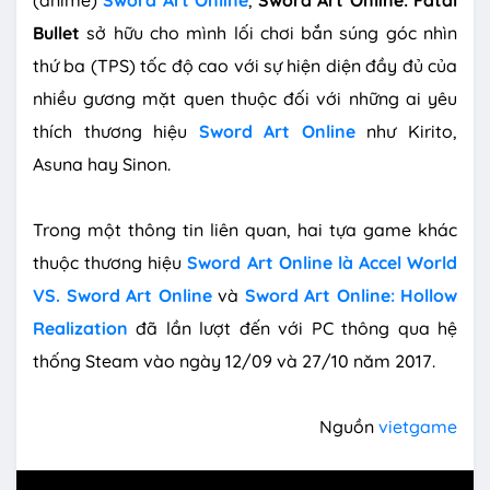
(anime)
Sword Art Online
,
Sword Art Online: Fatal
Bullet
sở hữu cho mình lối chơi bắn súng góc nhìn
thứ ba (TPS) tốc độ cao với sự hiện diện đầy đủ của
nhiều gương mặt quen thuộc đối với những ai yêu
thích thương hiệu
Sword Art Online
như Kirito,
Asuna hay Sinon.
Trong một thông tin liên quan, hai tựa game khác
thuộc thương hiệu
Sword Art Online là Accel World
VS. Sword Art Online
và
Sword Art Online: Hollow
Realization
đã lần lượt đến với PC thông qua hệ
thống Steam vào ngày 12/09 và 27/10 năm 2017.
Nguồn
vietgame