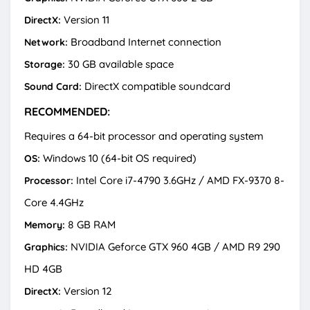
Version 11
DirectX:
Broadband Internet connection
Network:
30 GB available space
Storage:
DirectX compatible soundcard
Sound Card:
RECOMMENDED:
Requires a 64-bit processor and operating system
Windows 10 (64-bit OS required)
OS:
Intel Core i7-4790 3.6GHz / AMD FX-9370 8-
Processor:
Core 4.4GHz
8 GB RAM
Memory:
NVIDIA Geforce GTX 960 4GB / AMD R9 290
Graphics:
HD 4GB
Version 12
DirectX: