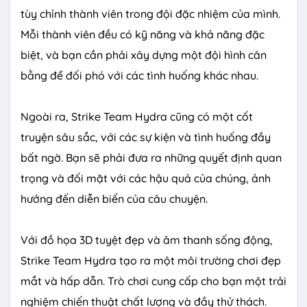
e
tùy chỉnh thành viên trong đội đặc nhiệm của mình.
Mỗi thành viên đều có kỹ năng và khả năng đặc
biệt, và bạn cần phải xây dựng một đội hình cân
bằng để đối phó với các tình huống khác nhau.
Ngoài ra, Strike Team Hydra cũng có một cốt
truyện sâu sắc, với các sự kiện và tình huống đầy
bất ngờ. Bạn sẽ phải đưa ra những quyết định quan
trọng và đối mặt với các hậu quả của chúng, ảnh
hưởng đến diễn biến của câu chuyện.
Với đồ họa 3D tuyệt đẹp và âm thanh sống động,
Strike Team Hydra tạo ra một môi trường chơi đẹp
mắt và hấp dẫn. Trò chơi cung cấp cho bạn một trải
nghiệm chiến thuật chất lượng và đầy thử thách.