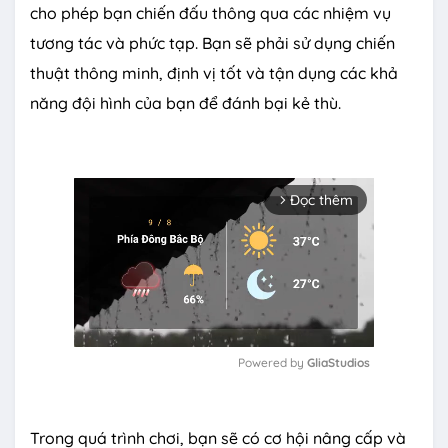
cho phép bạn chiến đấu thông qua các nhiệm vụ
tương tác và phức tạp. Bạn sẽ phải sử dụng chiến
thuật thông minh, định vị tốt và tận dụng các khả
năng đội hình của bạn để đánh bại kẻ thù.
Đọc thêm
arrow_forward_ios
Powered by 
GliaStudios
M
u
Trong quá trình chơi, bạn sẽ có cơ hội nâng cấp và
t