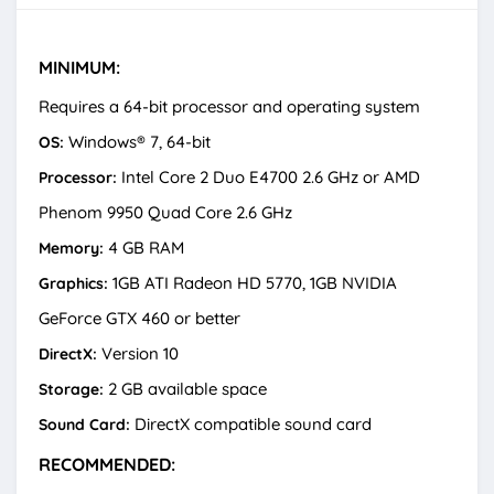
MINIMUM:
Requires a 64-bit processor and operating system
Windows® 7, 64-bit
OS:
Intel Core 2 Duo E4700 2.6 GHz or AMD
Processor:
Phenom 9950 Quad Core 2.6 GHz
4 GB RAM
Memory:
1GB ATI Radeon HD 5770, 1GB NVIDIA
Graphics:
GeForce GTX 460 or better
Version 10
DirectX:
2 GB available space
Storage:
DirectX compatible sound card
Sound Card:
RECOMMENDED: