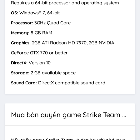
Requires a 64-bit processor and operating system
Windows® 7, 64-bit
OS:
3GHz Quad Core
Processor:
8 GB RAM
Memory:
2GB ATI Radeon HD 7970, 2GB NVIDIA
Graphics:
GeForce GTX 770 or better
Version 10
DirectX:
2 GB available space
Storage:
DirectX compatible sound card
Sound Card:
Mua bản quyền game Strike Team Hydra