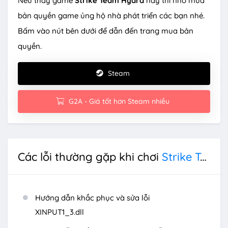
Nếu thấy game
Strike Team Hydra
hay thì nhớ mua
bản quyền game ủng hộ nhà phát triển các bạn nhé.
Bấm vào nút bên dưới để dẫn đến trang mua bản
quyền.
Steam
G2A - Giá tốt hơn Steam nhiều
Các lỗi thường gặp khi chơi
Strike Team Hydra
Hướng dẫn khắc phục và sửa lỗi
XINPUT1_3.dll