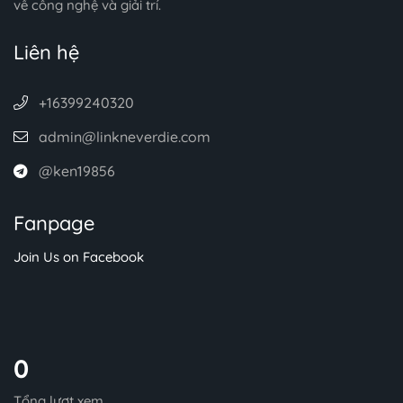
về công nghệ và giải trí.
Liên hệ
+16399240320
admin@linkneverdie.com
@ken19856
Fanpage
Join Us on Facebook
0
Tổng lượt xem