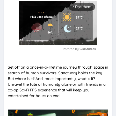
Đọc thêm
arrow_forward_ios
Powered by 
GliaStudios
M
u
Set off on a once-in-a-lifetime journey through space in
t
search of human survivors. Sanctuary holds the key.
e
But where is it? And, most importantly, what is it?
Unravel the fate of humanity alone or with friends in a
co-op Sci-Fi FPS experience that will keep you
entertained for hours on end!