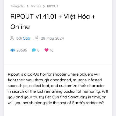
Trang chủ
Games
RIPOUT
RIPOUT v1.41.01 + Việt Hóa +
Online
bởi
Cab
28 May 2024
20696
0
16
Ripout is a Co-Op horror shooter where players will
fight their way through abandoned, mutant-infested
spaceships, collect loot, and customize their character
in search of the last remaining bastion of humanity. Will
you and your trusty Pet Gun find Sanctuary in time, or
will you perish alongside the rest of Earth's residents?