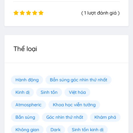
( 1 lượt đánh giá )
Thể loại
Hành động
Bắn súng góc nhìn thứ nhất
Kinh dị
Sinh tồn
Việt hóa
Atmospheric
Khoa học viễn tưởng
Bắn súng
Góc nhìn thứ nhất
Khám phá
Không gian
Dark
Sinh tồn kinh dị