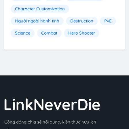
Character Customization
Người ngoài hành tinh
Destruction
PvE
Science
Combat
Hero Shooter
Cộng đồng chia sẻ nội dung, kiến thức hữu ích