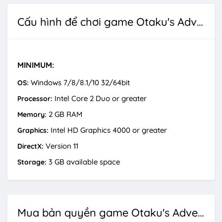
Cấu hình để chơi game Otaku's Adventure
MINIMUM:
Windows 7/8/8.1/10 32/64bit
OS:
Intel Core 2 Duo or greater
Processor:
2 GB RAM
Memory:
Intel HD Graphics 4000 or greater
Graphics:
Version 11
DirectX:
3 GB available space
Storage:
Mua bản quyền game Otaku's Adventure