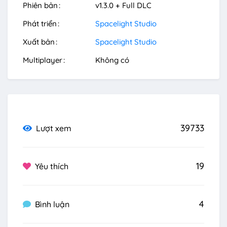
Phiên bản
v1.3.0 + Full DLC
Phát triển
Spacelight Studio
Xuất bản
Spacelight Studio
Multiplayer
Không có
39733
Lượt xem
19
Yêu thích
4
Bình luận