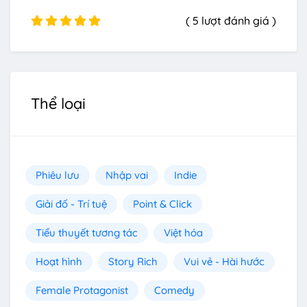
( 5 lượt đánh giá )
Thể loại
Phiêu lưu
Nhập vai
Indie
Giải đố - Trí tuệ
Point & Click
Tiểu thuyết tương tác
Việt hóa
Hoạt hình
Story Rich
Vui vẻ - Hài hước
Female Protagonist
Comedy