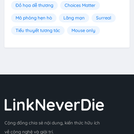
Đồ họa dễ thương
Choices Matter
Mô phỏng hẹn hò
Lãng mạn
Surreal
Tiểu thuyết tương tác
Mouse only
Cộng đồng chia sẻ nội dung, kiến thức hữu ích
về công nghệ và giải trí.