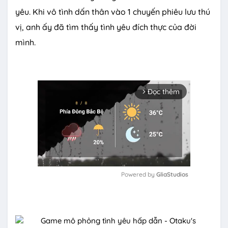
yêu. Khi vô tình dấn thân vào 1 chuyến phiêu lưu thú
vị, anh ấy đã tìm thấy tình yêu đích thực của đời
mình.
Đọc thêm
arrow_forward_ios
Powered by 
GliaStudios
M
u
t
e