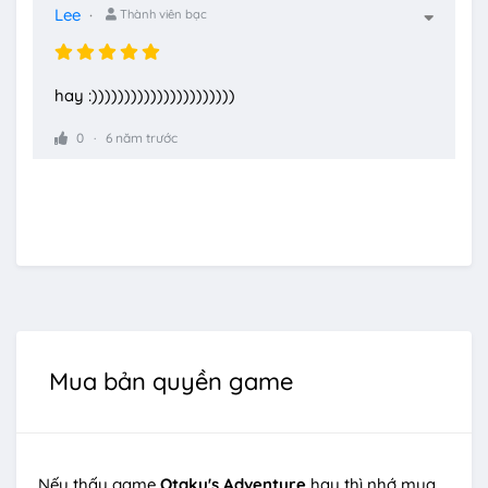
Lee
Thành viên bạc
hay :))))))))))))))))))))))
0
6 năm trước
Mua bản quyền game
Nếu thấy game
Otaku's Adventure
hay thì nhớ mua