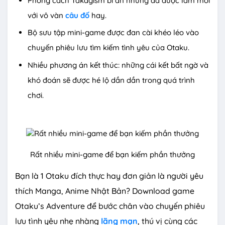
Phong cách Takagism bí ẩn nhưng đã được làm mới
với vô vàn
câu đố
hay.
Bộ sưu tập mini-game được đan cài khéo léo vào
chuyến phiêu lưu tìm kiếm tình yêu của Otaku.
Nhiều phương án kết thúc: những cái kết bất ngờ và
khó đoán sẽ được hé lộ dần dần trong quá trình
chơi.
Rất nhiều mini-game để bạn kiếm phần thưởng
Bạn là 1 Otaku đích thực hay đơn giản là người yêu
thích Manga, Anime Nhật Bản? Download game
Otaku’s Adventure để bước chân vào chuyến phiêu
lưu tình yêu nhẹ nhàng
lãng mạn
, thú vị cùng các