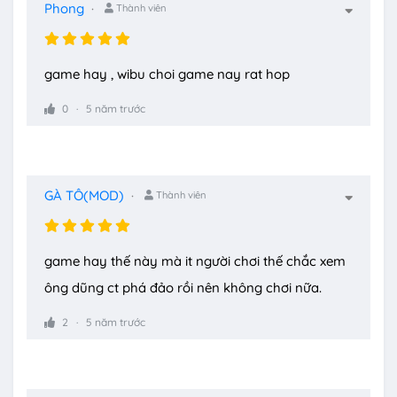
Phong
Thành viên
game hay , wibu choi game nay rat hop
0
5 năm trước
GÀ TÔ(MOD)
Thành viên
game hay thế này mà it người chơi thế chắc xem
ông dũng ct phá đảo rồi nên không chơi nữa.
2
5 năm trước