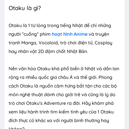
Otaku là gì?
Otaku là 1 từ lóng trong tiếng Nhật để chỉ những
người “cuồng” phim
hoạt hình Anime
và truyện
tranh Manga, Vocaloid, trò chơi điện tử, Cosplay
hay nhân vật 2D đậm chất Nhật Bản.
Nền văn hóa Otaku khá phổ biến ở Nhật và dần lan
rộng ra nhiều quốc gia châu Á và thế giới. Phong
cách Otaku là nguồn cảm hứng bất tận cho các bộ
môn nghệ thuật dành cho giới trẻ và cũng là lý do
trò chơi Otaku's Adventure ra đời. Hãy khám phá
xem liệu hành trình tìm kiếm tình yêu của 1 Otaku
đích thực có khác xa với người bình thường hay