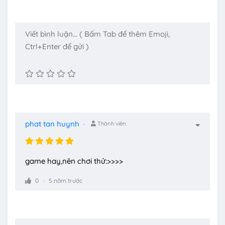
phat tan huynh
Thành viên
game hay,nên chơi thử:>>>>
0
5 năm trước