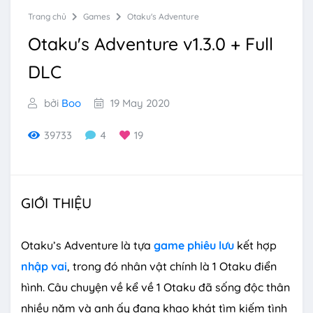
Trang chủ
Games
Otaku's Adventure
Otaku's Adventure v1.3.0 + Full
DLC
bởi
Boo
19 May 2020
39733
4
19
GIỚI THIỆU
Otaku’s Adventure là tựa
game phiêu lưu
kết hợp
nhập vai
, trong đó nhân vật chính là 1 Otaku điển
hình. Câu chuyện về kể về 1 Otaku đã sống độc thân
nhiều năm và anh ấy đang khao khát tìm kiếm tình