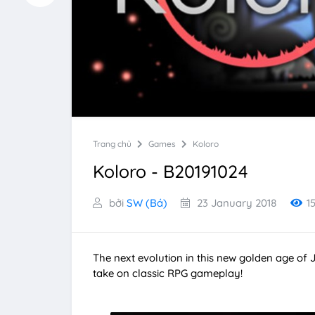
Trang chủ
Games
Koloro
Koloro - B20191024
bởi
SW (Bá)
23 January 2018
1
The next evolution in this new golden age of 
take on classic RPG gameplay!