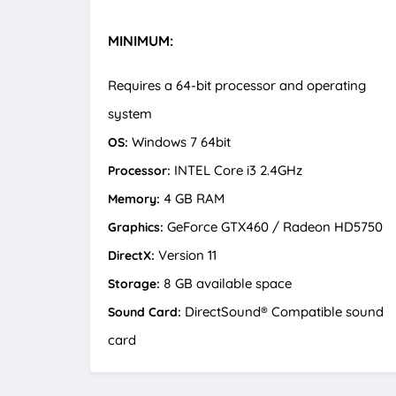
MINIMUM:
Requires a 64-bit processor and operating
system
Windows 7 64bit
OS:
INTEL Core i3 2.4GHz
Processor:
4 GB RAM
Memory:
GeForce GTX460 / Radeon HD5750
Graphics:
Version 11
DirectX:
8 GB available space
Storage:
DirectSound® Compatible sound
Sound Card:
card