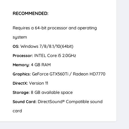
RECOMMENDED:
Requires a 64-bit processor and operating
system
Windows 7/8/8.1/10(64bit)
OS:
INTEL Core i5 2.0GHz
Processor:
4 GB RAM
Memory:
GeForce GTX560Ti / Radeon HD7770
Graphics:
Version 11
DirectX:
8 GB available space
Storage:
DirectSound® Compatible sound
Sound Card:
card