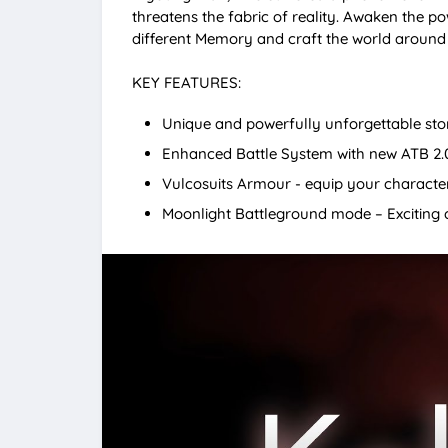
threatens the fabric of reality. Awaken the p
different Memory and craft the world around 
KEY FEATURES:
Unique and powerfully unforgettable sto
Enhanced Battle System with new ATB 2.
Vulcosuits Armour - equip your characters 
Moonlight Battleground mode – Exciting 