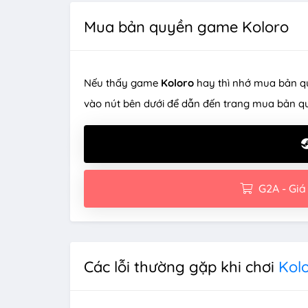
Mua bản quyền game Koloro
Nếu thấy game
Koloro
hay thì nhớ mua bản q
vào nút bên dưới để dẫn đến trang mua bản q
G2A - Giá
Các lỗi thường gặp khi chơi
Kol