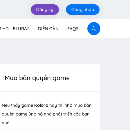
Đăng ký
Đăng nhập
M HD - BLURAY
DIỄN ĐÀN
FAQS
Mua bản quyền game
Nếu thấy game
Koloro
hay thì nhớ mua bản
quyền game ủng hộ nhà phát triển các bạn
nhé