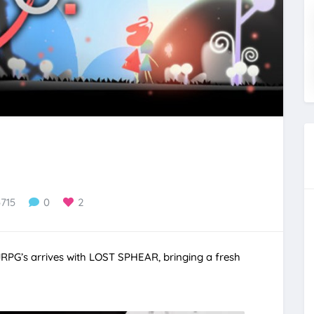
5715
0
2
JRPG’s arrives with LOST SPHEAR, bringing a fresh