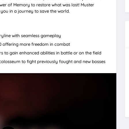
u
ower of Memory to restore what was lost! Muster
t
you in a journey to save the world.
e
ryline with seamless gameplay
0 offering more freedom in combat
to gain enhanced abilities in battle or on the field
colosseum to fight previously fought and new bosses