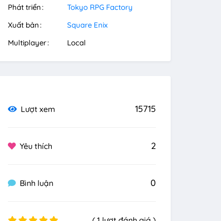
Phát triển
Tokyo RPG Factory
Xuất bản
Square Enix
Multiplayer
Local
15715
Lượt xem
2
Yêu thích
0
Bình luận
( 1 lượt đánh giá )