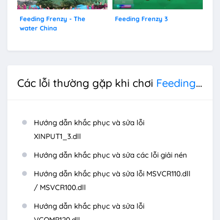
Feeding Frenzy - The
Feeding Frenzy 3
Fe
water China
Các lỗi thường gặp khi chơi
Feeding Frenzy 2
Hướng dẫn khắc phục và sửa lỗi
XINPUT1_3.dll
Hướng dẫn khắc phục và sửa các lỗi giải nén
Hướng dẫn khắc phục và sửa lỗi MSVCR110.dll
/ MSVCR100.dll
Hướng dẫn khắc phục và sửa lỗi
VCOMP120.dll