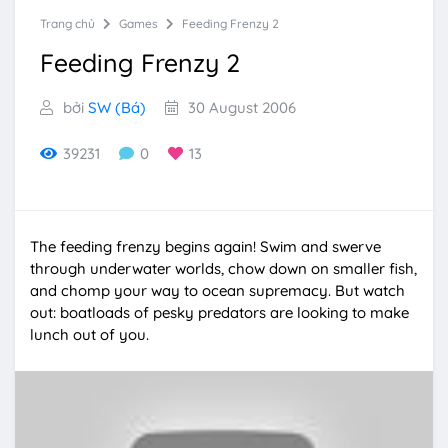
Trang chủ
Games
Feeding Frenzy 2
Feeding Frenzy 2
bởi
SW (Bá)
30 August 2006
39231
0
13
The feeding frenzy begins again! Swim and swerve
through underwater worlds, chow down on smaller fish,
and chomp your way to ocean supremacy. But watch
out: boatloads of pesky predators are looking to make
lunch out of you.