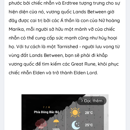
phước bởi chiếc nhẫn và Erdtree tượng trưng cho sự
hiện diện của nó, vương quốc Lands Between giờ
đây được cai trị bởi các Á thần là con của Nữ hoàng
Marika, mỗi người sở hữu một mảnh vỡ của chiếc
nhẫn có thể cung cấp sức mạnh cũng như hủy hoại
họ. Với tư cách là một Tarnished - người lưu vong từ
vùng đất Lands Between, bạn sẽ phải đi khắp
vương quốc để tìm kiếm các Great Rune, khôi phục
chiếc nhẫn Elden và trở thành Elden Lord.
Đọc thêm
arrow_forward_ios