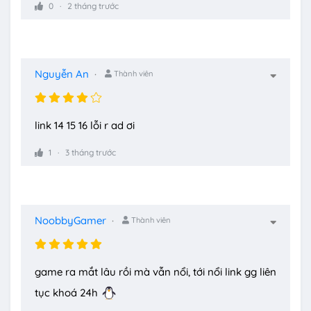
0
2 tháng trước
Nguyễn An
Thành viên
link 14 15 16 lỗi r ad ơi
1
3 tháng trước
NoobbyGamer
Thành viên
game ra mắt lâu rồi mà vẫn nổi, tới nổi link gg liên
tục khoá 24h