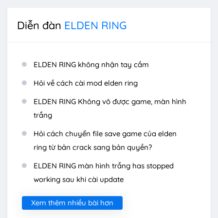
Diễn đàn
ELDEN RING
ELDEN RING không nhận tay cầm
Hỏi về cách cài mod elden ring
ELDEN RING Không vô được game, màn hình
trắng
Hỏi cách chuyển file save game của elden
ring từ bản crack sang bản quyền?
ELDEN RING màn hình trắng has stopped
working sau khi cài update
Xem thêm nhiều bài hơn