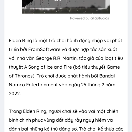
Powered by 
GliaStudios
M
u
Elden Ring là một trò chơi hành động nhập vai phát
t
e
triển bởi FromSoftware và được hợp tác sản xuất
với nhà văn George R.R. Martin, tác giả của loạt tiểu
thuyết A Song of Ice and Fire (bộ tiểu thuyết Game
of Thrones). Trò chơi được phát hành bởi Bandai
Namco Entertainment vào ngày 25 tháng 2 năm
2022.
Trong Elden Ring, người chơi sẽ vào vai một chiến
binh chinh phục vùng đất đầy rẫy nguy hiểm và
đánh bại những kẻ thù đáng sợ. Trò chơi kế thừa các