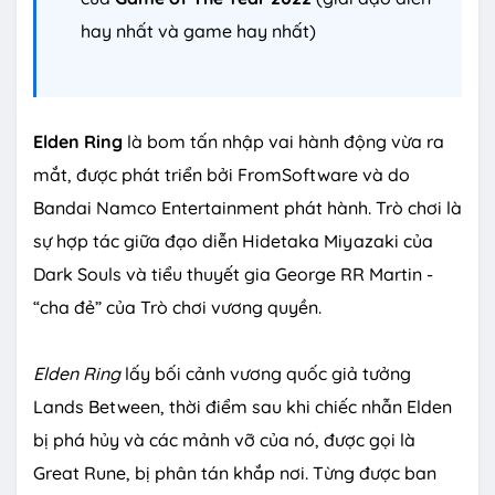
hay nhất và game hay nhất)
Elden Ring
là bom tấn nhập vai hành động vừa ra
mắt, được phát triển bởi FromSoftware và do
Bandai Namco Entertainment phát hành. Trò chơi là
sự hợp tác giữa đạo diễn Hidetaka Miyazaki của
Dark Souls và tiểu thuyết gia George RR Martin -
“cha đẻ” của Trò chơi vương quyền.
Elden Ring
lấy bối cảnh vương quốc giả tưởng
Lands Between, thời điểm sau khi chiếc nhẫn Elden
bị phá hủy và các mảnh vỡ của nó, được gọi là
Great Rune, bị phân tán khắp nơi. Từng được ban