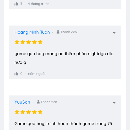
3
4 tháng trước
Hoang Minh Tuan
Thành viên
game quá hay mong ad thêm phần nightrign dlc
nữa ạ
0
năm ngoái
YuuSan
Thành viên
Game quá hay, mình hoàn thành game trong 75