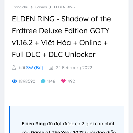
Trang chủ
Games
ELDEN RING
ELDEN RING - Shadow of the
Erdtree Deluxe Edition GOTY
v1.16.2 + Việt Hóa + Online +
Full DLC + DLC Unlocker
bởi
SW (Bá)
24 February 2022
1898590
1148
492
Elden Ring
đã đạt được cả 2 giải cao nhất
của
Game of The Year 2022
(giải đạo diễn