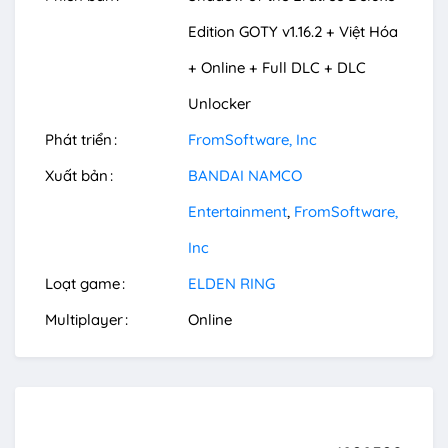
Edition GOTY v1.16.2 + Việt Hóa
+ Online + Full DLC + DLC
Unlocker
Phát triển
FromSoftware, Inc
Xuất bản
BANDAI NAMCO
Entertainment
FromSoftware,
Inc
Loạt game
ELDEN RING
Multiplayer
Online