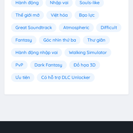
Hành động
Nhập vai
Souls-like
Thế giới mở
Việt hóa
Bạo lực
Great Soundtrack
Atmospheric
Difficult
Fantasy
Góc nhìn thứ ba
Thư giãn
Hành động nhập vai
Walking Simulator
PvP
Dark Fantasy
Đồ họa 3D
Ưu tiên
Có hỗ trợ DLC Unlocker