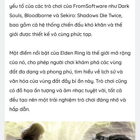
yếu tố của các trò chơi của FromSoftware như Dark
Souls, Bloodborne và Sekiro: Shadows Die Twice,
bao gồm cả hệ thống chiến đấu khó khăn và thế
giới được thiết kế vô cùng phức tạp.
Một điểm nổi bật của Elden Ring là thế giới mở rộng
của nó, cho phép người chơi khám phá các vùng
đất đa dạng và phong phú, tìm hiểu về lịch sử và
văn hóa của vùng đất đầy bí ẩn này. Trò chơi cũng
có đồ họa ấn tượng và âm nhạc tuyệt vời, tất cả
đều tạo nên một trải nghiệm trò chơi đáng nhớ và
hấp dẫn.