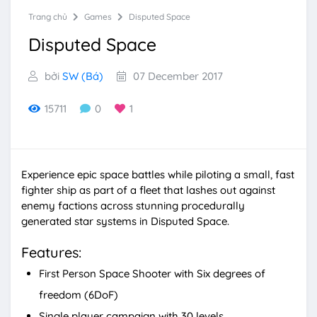
Trang chủ
Games
Disputed Space
Disputed Space
bởi
SW (Bá)
07 December 2017
15711
0
1
Experience epic space battles while piloting a small, fast
fighter ship as part of a fleet that lashes out against
enemy factions across stunning procedurally
generated star systems in Disputed Space.
Features:
First Person Space Shooter with Six degrees of
freedom (6DoF)
Single player campaign with 30 levels