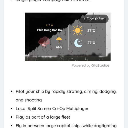
Đọc thêm
arrow_forward_ios
Powered by 
GliaStudios
M
u
t
Pilot your ship by rapidly strafing, aiming, dodging,
e
and shooting
Local Split Screen Co-Op Multiplayer
Play as part of a large fleet
Fly in between large capital ships while dogfighting