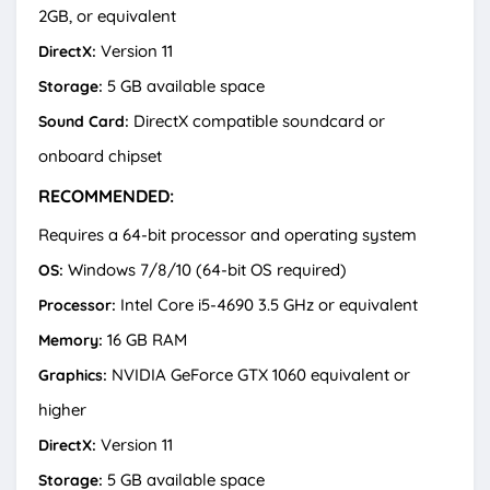
2GB, or equivalent
Version 11
DirectX:
5 GB available space
Storage:
DirectX compatible soundcard or
Sound Card:
onboard chipset
RECOMMENDED:
Requires a 64-bit processor and operating system
Windows 7/8/10 (64-bit OS required)
OS:
Intel Core i5-4690 3.5 GHz or equivalent
Processor:
16 GB RAM
Memory:
NVIDIA GeForce GTX 1060 equivalent or
Graphics:
higher
Version 11
DirectX:
5 GB available space
Storage: