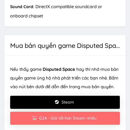
DirectX compatible soundcard or
Sound Card:
onboard chipset
Mua bản quyền game Disputed Space
Nếu thấy game
Disputed Space
hay thì nhớ mua bản
quyền game ủng hộ nhà phát triển các bạn nhé. Bấm
vào nút bên dưới để dẫn đến trang mua bản quyền.
Steam
G2A - Giá tốt hơn Steam nhiều