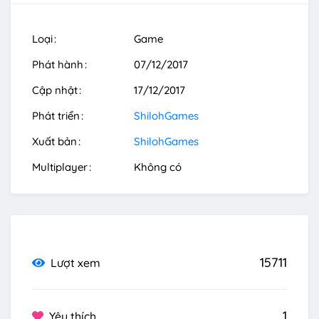
Loại
Game
Phát hành
07/12/2017
Cập nhật
17/12/2017
Phát triển
ShilohGames
Xuất bản
ShilohGames
Multiplayer
Không có
15711
Lượt xem
1
Yêu thích