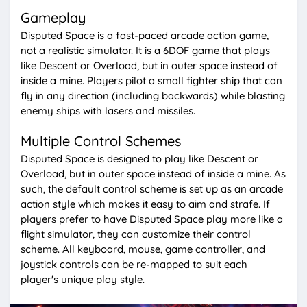
Gameplay
Disputed Space is a fast-paced arcade action game,
not a realistic simulator. It is a 6DOF game that plays
like Descent or Overload, but in outer space instead of
inside a mine. Players pilot a small fighter ship that can
fly in any direction (including backwards) while blasting
enemy ships with lasers and missiles.
Multiple Control Schemes
Disputed Space is designed to play like Descent or
Overload, but in outer space instead of inside a mine. As
such, the default control scheme is set up as an arcade
action style which makes it easy to aim and strafe. If
players prefer to have Disputed Space play more like a
flight simulator, they can customize their control
scheme. All keyboard, mouse, game controller, and
joystick controls can be re-mapped to suit each
player's unique play style.