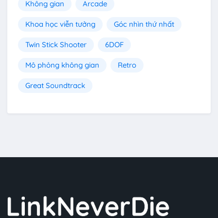
Không gian
Arcade
Khoa học viễn tưởng
Góc nhìn thứ nhất
Twin Stick Shooter
6DOF
Mô phỏng không gian
Retro
Great Soundtrack