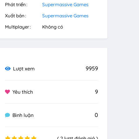
Phát triển
Supermassive Games
Xuất bản
Supermassive Games
Multiplayer
Không có
9959
Lượt xem
9
Yêu thích
0
Bình luận
( 2 lượt đánh giá )