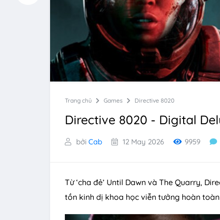
Trang chủ
Games
Directive 8020
Directive 8020 - Digital De
bởi
Cab
12 May 2026
9959
Từ ‘cha đẻ’ Until Dawn và The Quarry, Dire
tồn kinh dị khoa học viễn tưởng hoàn toàn