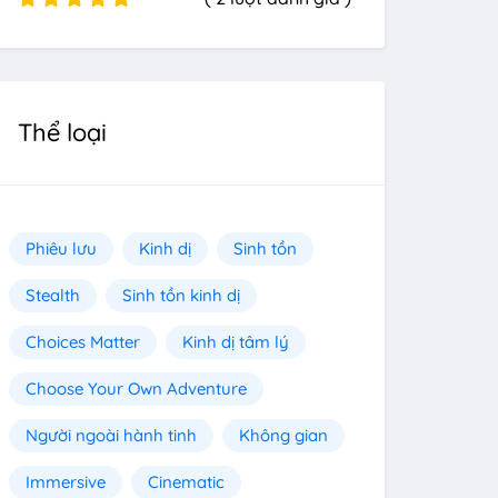
Thể loại
Phiêu lưu
Kinh dị
Sinh tồn
Stealth
Sinh tồn kinh dị
Choices Matter
Kinh dị tâm lý
Choose Your Own Adventure
Người ngoài hành tinh
Không gian
Immersive
Cinematic