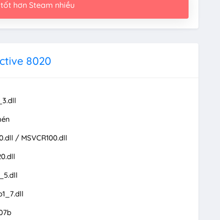
 tốt hơn Steam nhiều
ctive 8020
3.dll
nén
.dll / MSVCR100.dll
0.dll
5.dll
1_7.dll
07b