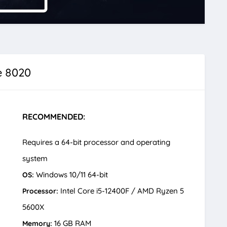
e 8020
RECOMMENDED:
Requires a 64-bit processor and operating
system
Windows 10/11 64-bit
OS:
Intel Core i5-12400F / AMD Ryzen 5
Processor:
5600X
16 GB RAM
Memory: