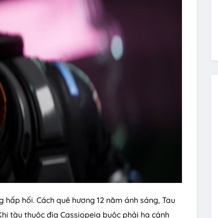
ng hấp hối. Cách quê hương 12 năm ánh sáng, Tau
hi tàu thuộc địa Cassiopeia buộc phải hạ cánh