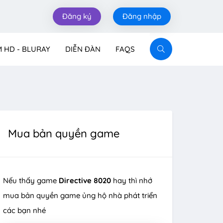
Đăng ký
Đăng nhập
M HD - BLURAY
DIỄN ĐÀN
FAQS
Mua bản quyền game
Nếu thấy game
Directive 8020
hay thì nhớ
mua bản quyền game ủng hộ nhà phát triển
các bạn nhé