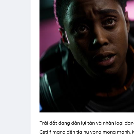
Trái đất đang dần lụi tàn và nhân loại đa
Ceti f mang đến tia hy vọng mong manh. K