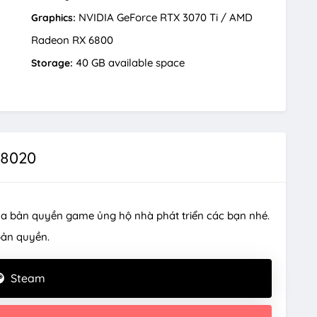
NVIDIA GeForce RTX 3070 Ti / AMD
Graphics:
Radeon RX 6800
40 GB available space
Storage:
 8020
a bản quyền game ủng hộ nhà phát triển các bạn nhé.
bản quyền.
Steam