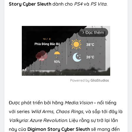
Story Cyber Sleuth
dành cho
PS4
và
PS Vita
.
Đọc thêm
arrow_forward_ios
Powered by 
GliaStudios
M
u
Được phát triển bởi hãng
Media.Vision
– nổi tiếng
t
e
với series
Wild Arms
,
Chaos Rings
, và sắp tới đây là
Valkyria: Azure Revolution
. Liệu rằng sự trở lại lần
này của
Digimon Story Cyber Sleuth
sẽ mang đến