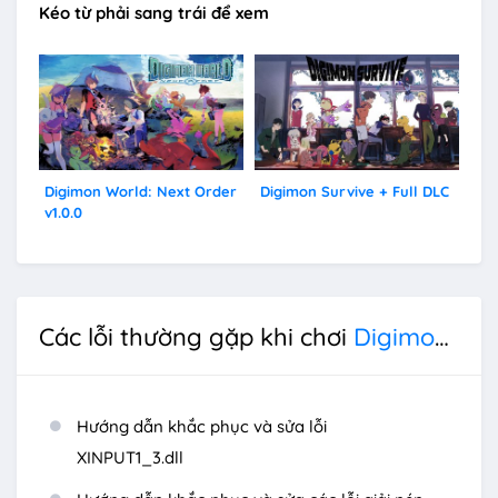
Kéo từ phải sang trái để xem
Digimon World: Next Order
Digimon Survive + Full DLC
v1.0.0
Các lỗi thường gặp khi chơi
Digimon Story Cyber Sleuth: Complete Edition
Hướng dẫn khắc phục và sửa lỗi
XINPUT1_3.dll