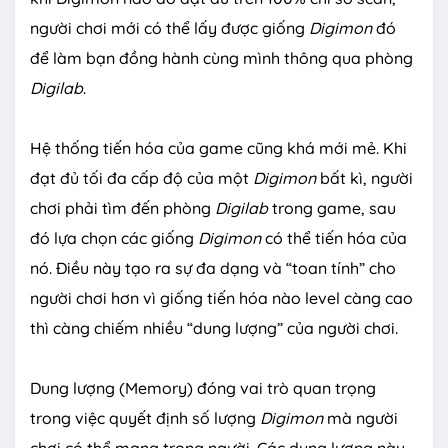
người chơi mới có thể lấy được giống
Digimon
đó
để làm bạn đồng hành cùng mình thông qua phòng
Digilab
.
Hệ thống tiến hóa của game cũng khá mới mẻ. Khi
đạt đủ tối đa cấp độ của một
Digimon
bất kì, người
chơi phải tìm đến phòng
Digilab
trong game, sau
đó lựa chọn các giống
Digimon
có thể tiến hóa của
nó. Điều này tạo ra sự đa dạng và “toan tính” cho
người chơi hơn vì giống tiến hóa nào level càng cao
thì càng chiếm nhiều “dung lượng” của người chơi.
Dung lượng (Memory) đóng vai trò quan trọng
trong việc quyết định số lượng
Digimon
mà người