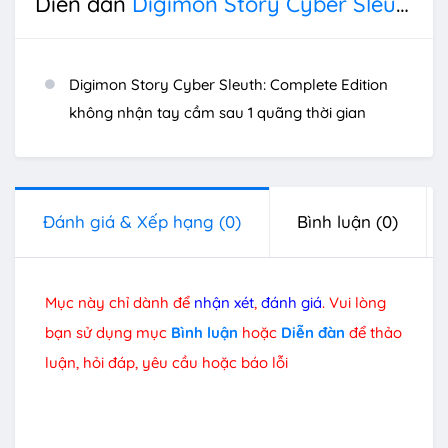
Diễn đàn
Digimon Story Cyber Sleuth: Complete Edition
Digimon Story Cyber Sleuth: Complete Edition
không nhận tay cầm sau 1 quãng thời gian
Đánh giá & Xếp hạng
(0)
Bình luận
(0)
Mục này chỉ dành để
nhận xét
,
đánh giá
. Vui lòng
bạn sử dụng mục
Bình luận
hoặc
Diễn đàn
để thảo
luận, hỏi đáp, yêu cầu hoặc báo lỗi