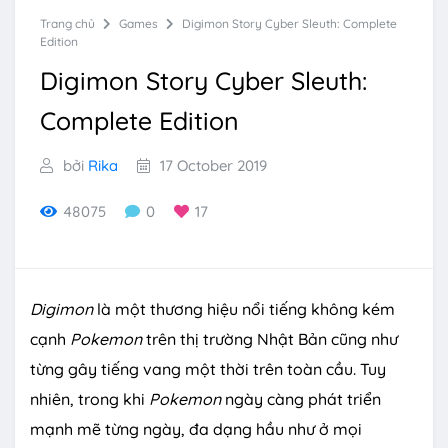
Trang chủ
Games
Digimon Story Cyber Sleuth: Complete
Edition
Digimon Story Cyber Sleuth:
Complete Edition
bởi
Rika
17 October 2019
48075
0
17
Digimon
là một thương hiệu nổi tiếng không kém
cạnh
Pokemon
trên thị trường Nhật Bản cũng như
từng gây tiếng vang một thời trên toàn cầu. Tuy
nhiên, trong khi
Pokemon
ngày càng phát triển
mạnh mẽ từng ngày, đa dạng hầu như ở mọi