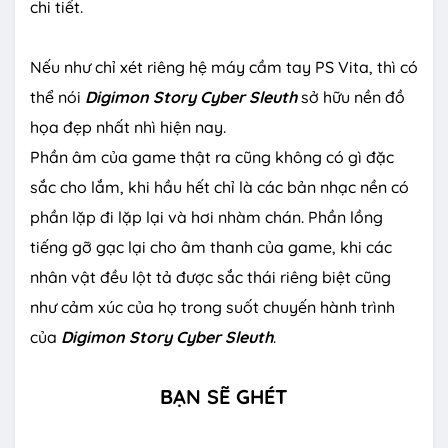
chi tiết.
Nếu như chỉ xét riêng hệ máy cầm tay PS Vita, thì có
thể nói
Digimon
Story Cyber Sleuth
sở hữu nền đồ
họa đẹp nhất nhì hiện nay.
Phần âm của game thật ra cũng không có gì đặc
sắc cho lắm, khi hầu hết chỉ là các bản nhạc nền có
phần lặp đi lặp lại và hơi nhàm chán. Phần lồng
tiếng gỡ gạc lại cho âm thanh của game, khi các
nhân vật đều lột tả được sắc thái riêng biệt cũng
như cảm xúc của họ trong suốt chuyến hành trình
của
Digimon
Story Cyber Sleuth
.
BẠN SẼ GHÉT