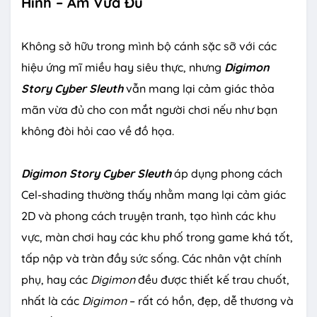
Hình – Âm Vừa Đủ
Không sở hữu trong mình bộ cánh sặc sỡ với các
hiệu ứng mĩ miều hay siêu thực, nhưng
Digimon
Story Cyber Sleuth
vẫn mang lại cảm giác thỏa
mãn vừa đủ cho con mắt người chơi nếu như bạn
không đòi hỏi cao về đồ họa.
Digimon
Story Cyber Sleuth
áp dụng phong cách
Cel-shading thường thấy nhằm mang lại cảm giác
2D và phong cách truyện tranh, tạo hình các khu
vực, màn chơi hay các khu phố trong game khá tốt,
tấp nập và tràn đầy sức sống. Các nhân vật chính
phụ, hay các
Digimon
đều được thiết kế trau chuốt,
nhất là các
Digimon
– rất có hồn, đẹp, dễ thương và