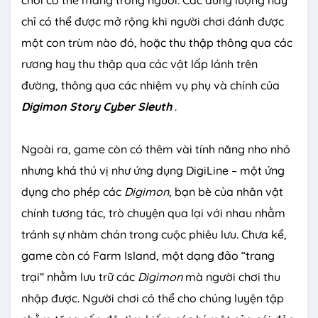
chơi có thể mang trong người. Các dung lượng này
chỉ có thể được mở rộng khi người chơi đánh được
một con trùm nào đó, hoặc thu thập thông qua các
rương hay thu thập qua các vật lấp lánh trên
đường, thông qua các nhiệm vụ phụ và chính của
Digimon
Story Cyber Sleuth
.
Ngoài ra, game còn có thêm vài tính năng nho nhỏ
nhưng khá thú vị như ứng dụng DigiLine – một ứng
dụng cho phép các
Digimon
, bạn bè của nhân vật
chính tương tác, trò chuyện qua lại với nhau nhằm
tránh sự nhàm chán trong cuộc phiêu lưu. Chưa kể,
game còn có Farm Island, một dạng đảo “trang
trại” nhằm lưu trữ các
Digimon
mà người chơi thu
nhập được. Người chơi có thể cho chúng luyện tập