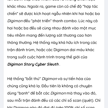
khác nhau. Ngoài ra, game còn có chế độ “hợp tác
chiến” sẽ được kích hoạt ngẫu nhiên khi hai hoặc ba
Digimon
đều “phát triển” thanh combo. Lúc này cả
hai hoặc ba đều sẽ cùng nhau đánh vào một mục
tiêu nhằm mang đến lượng sát thương cao hơn
thông thường. Hệ thống này khá hữu ích trong các
trận đánh trùm, hoặc các Digimon dai máu khác
trong suốt cuộc hành trình trong thế giới của
Digimon Story Cyber Sleuth
.
Hệ thống “bắt thú”
Digimon
và sự tiến hóa của
chúng cũng khá lạ. Đầu tiên là không có chuyện
dùng “banh” để bắt các
Digimon
mà thay vào đó,
sau mỗi trận đánh đều có các chỉ số scan (quét). Chỉ
khi Digimon nào đó đạt đủ trên 100% chỉ số scan,