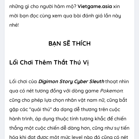
những gì cho người hâm mộ?
Vietgame.asia
xin
mời bạn đọc cùng xem qua bài đánh giá lần này
nhé!
BẠN SẼ THÍCH
Lối Chơi Thêm Thắt Thú Vị
Lối chơi của
Digimon Story Cyber Sleuth
thoạt nhìn
qua có nét tương đồng với dòng game
Pokemon
:
cũng cho phép lựa chọn nhân vật nam nữ, cũng bắt
gặp các “quái thú” đa dạng dễ thương trên cuộc
hành trình, áp dụng thuộc tính tương khắc để chiến
thắng một cuộc chiến dễ dàng hơn, cũng như sự tiến
hóa khi đạt được một mức level nào đó cũng có nét