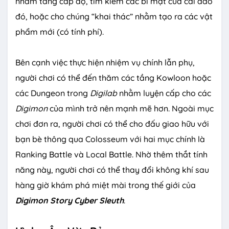
nhằm tăng cấp độ, tìm kiếm các bí mật của cái đảo
đó, hoặc cho chúng “khai thác” nhằm tạo ra các vật
phẩm mới (có tính phí).
Bên cạnh việc thực hiện nhiệm vụ chính lẫn phụ,
người chơi có thể đến thăm các tầng Kowloon hoặc
các Dungeon trong
Digilab
nhằm luyện cấp cho các
Digimon
của mình trở nên mạnh mẽ hơn. Ngoài mục
chơi đơn ra, người chơi có thể cho đấu giao hữu với
bạn bè thông qua Colosseum với hai mục chính là
Ranking Battle và Local Battle. Nhờ thêm thắt tính
năng này, người chơi có thể thay đổi không khí sau
hàng giờ khám phá miệt mài trong thế giới của
Digimon Story Cyber Sleuth
.