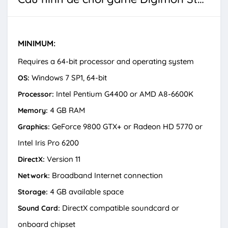
MINIMUM:
Requires a 64-bit processor and operating system
Windows 7 SP1, 64-bit
OS:
Intel Pentium G4400 or AMD A8-6600K
Processor:
4 GB RAM
Memory:
GeForce 9800 GTX+ or Radeon HD 5770 or
Graphics:
Intel Iris Pro 6200
Version 11
DirectX:
Broadband Internet connection
Network:
4 GB available space
Storage:
DirectX compatible soundcard or
Sound Card:
onboard chipset