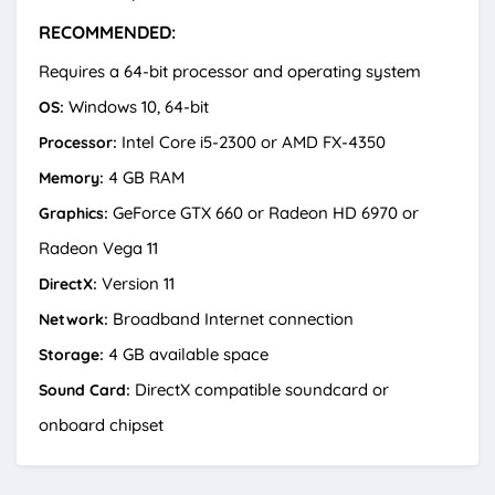
RECOMMENDED:
Requires a 64-bit processor and operating system
Windows 10, 64-bit
OS:
Intel Core i5-2300 or AMD FX-4350
Processor:
4 GB RAM
Memory:
GeForce GTX 660 or Radeon HD 6970 or
Graphics:
Radeon Vega 11
Version 11
DirectX:
Broadband Internet connection
Network:
4 GB available space
Storage:
DirectX compatible soundcard or
Sound Card:
onboard chipset