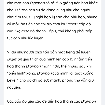
cho một con
Digimon
có tới 5-6 giống tiến hóa khác
nhau sẽ tạo nên sự đa dạng cũng như cho người
chơi tìm tòi, suy nghĩ hợp lý sao cho phù hợp, nhưng
cứ mỗi lần tiến hóa thì trò chơi lại “reset” cấp độ
của
Digimon
đó thành Cấp 1, chứ không phải tiếp
tục cấp như lúc luyện.
Ví dụ như người chơi tốn gần một tiếng để luyện
Digimon
yêu thích của mình lên cấp 15 nhằm tiến
hóa thành
Digimon
mạnh hơn, thế nhưng sau khi
“biến hình” xong.
Digimon
của mình lại tuột xuống
Level 1 cho dù chỉ số sức mạnh, phòng thủ vẫn giữ
nguyên.
Các cấp độ yêu cầu để tiến hóa thành các
Digimon