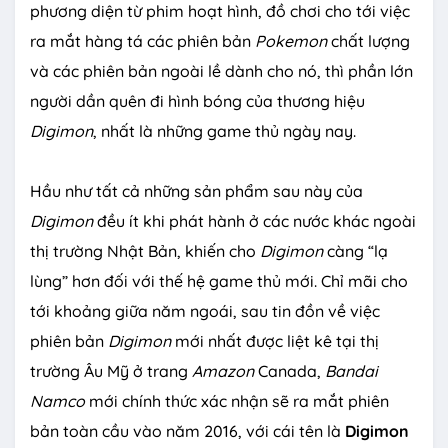
phương diện từ phim hoạt hình, đồ chơi cho tới việc
ra mắt hàng tá các phiên bản
Pokemon
chất lượng
và các phiên bản ngoài lề dành cho nó, thì phần lớn
người dần quên đi hình bóng của thương hiệu
Digimon
, nhất là những game thủ ngày nay.
Hầu như tất cả những sản phẩm sau này của
Digimon
đều ít khi phát hành ở các nước khác ngoài
thị trường Nhật Bản, khiến cho
Digimon
càng “lạ
lùng” hơn đối với thế hệ game thủ mới. Chỉ mãi cho
tới khoảng giữa năm ngoái, sau tin đồn về việc
phiên bản
Digimon
mới nhất được liệt kê tại thị
trường Âu Mỹ ở trang
Amazon
Canada,
Bandai
Namco
mới chính thức xác nhận sẽ ra mắt phiên
bản toàn cầu vào năm 2016, với cái tên là
Digimon