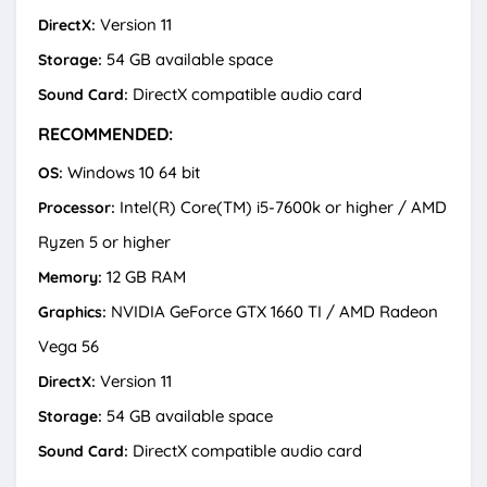
Version 11
DirectX:
54 GB available space
Storage:
DirectX compatible audio card
Sound Card:
RECOMMENDED:
Windows 10 64 bit
OS:
Intel(R) Core(TM) i5-7600k or higher / AMD
Processor:
Ryzen 5 or higher
12 GB RAM
Memory:
NVIDIA GeForce GTX 1660 TI / AMD Radeon
Graphics:
Vega 56
Version 11
DirectX:
54 GB available space
Storage:
DirectX compatible audio card
Sound Card: