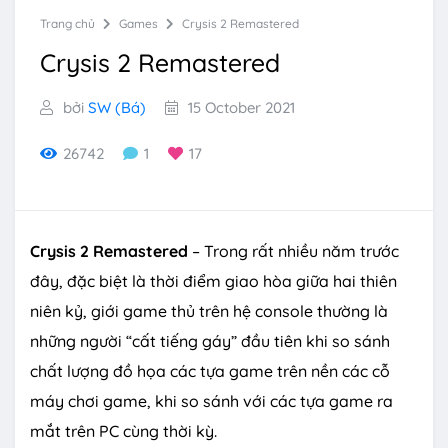
Trang chủ
Games
Crysis 2 Remastered
Crysis 2 Remastered
bởi
SW (Bá)
15 October 2021
26742
1
17
Crysis 2 Remastered
– Trong rất nhiều năm trước
đây, đặc biệt là thời điểm giao hòa giữa hai thiên
niên kỷ, giới game thủ trên hệ console thường là
những người “cất tiếng gáy” đầu tiên khi so sánh
chất lượng đồ họa các tựa game trên nền các cỗ
máy chơi game, khi so sánh với các tựa game ra
mắt trên PC cùng thời kỳ.