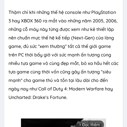
Thậm chí khi những thế hệ console như PlayStation
3 hay XBOX 360 ra mắt vào những năm 2005, 2006,
những cỗ máy này từng được xem như kẻ thiết lập
nên chuẩn mực thế hệ kế tiếp (Next-Gen) của làng
game, đủ sức “xem thường” tất cả thế giới game
trên PC thời bấy giờ với sức mạnh ấn tượng cùng
nhiều tựa game vô cùng đẹp mắt, bỏ xa hầu hết các
tựa game cùng thời vốn cũng gây ấn tượng “siêu
mạnh” cho game thủ và tồn tại lâu dài cho đến
ngày nay như Call of Duty 4: Modern Warfare hay
Uncharted: Drake’s Fortune.
Đọc thêm
arrow_forward_ios