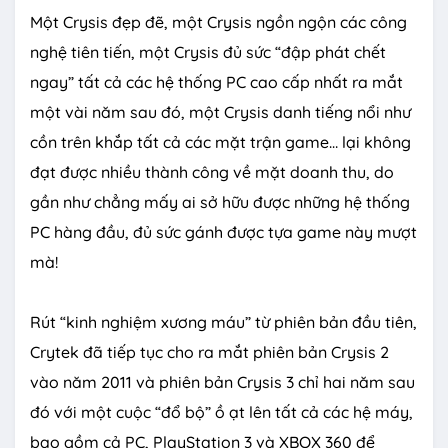
Một Crysis đẹp đẽ, một Crysis ngồn ngộn các công
nghệ tiên tiến, một Crysis đủ sức “đập phát chết
ngay” tất cả các hệ thống PC cao cấp nhất ra mắt
một vài năm sau đó, một Crysis danh tiếng nổi như
cồn trên khắp tất cả các mặt trận game… lại không
đạt được nhiều thành công về mặt doanh thu, do
gần như chẳng mấy ai sở hữu được những hệ thống
PC hàng đầu, đủ sức gánh được tựa game này mượt
mà!
Rút “kinh nghiệm xương máu” từ phiên bản đầu tiên,
Crytek đã tiếp tục cho ra mắt phiên bản Crysis 2
vào năm 2011 và phiên bản Crysis 3 chỉ hai năm sau
đó với một cuộc “đổ bộ” ồ ạt lên tất cả các hệ máy,
bao gồm cả PC, PlayStation 3 và XBOX 360 để