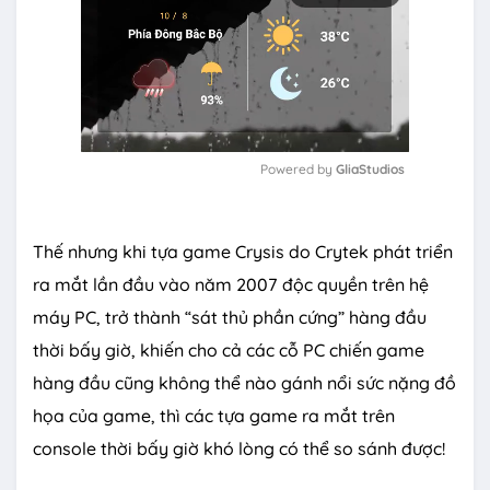
Powered by 
GliaStudios
M
u
Thế nhưng khi tựa game Crysis do Crytek phát triển
t
e
ra mắt lần đầu vào năm 2007 độc quyền trên hệ
máy PC, trở thành “sát thủ phần cứng” hàng đầu
thời bấy giờ, khiến cho cả các cỗ PC chiến game
hàng đầu cũng không thể nào gánh nổi sức nặng đồ
họa của game, thì các tựa game ra mắt trên
console thời bấy giờ khó lòng có thể so sánh được!