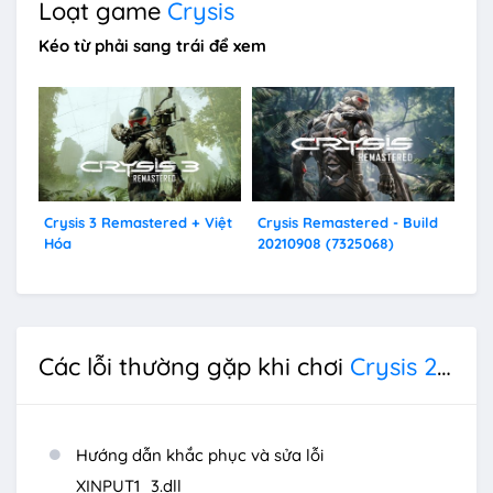
Loạt game
Crysis
Kéo từ phải sang trái để xem
Crysis 3 Remastered + Việt
Crysis Remastered - Build
Cry
Hóa
20210908 (7325068)
Các lỗi thường gặp khi chơi
Crysis 2 Remastered
Hướng dẫn khắc phục và sửa lỗi
XINPUT1_3.dll