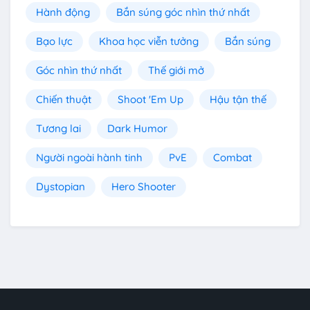
Hành động
Bắn súng góc nhìn thứ nhất
Bạo lực
Khoa học viễn tưởng
Bắn súng
Góc nhìn thứ nhất
Thế giới mở
Chiến thuật
Shoot 'Em Up
Hậu tận thế
Tương lai
Dark Humor
Người ngoài hành tinh
PvE
Combat
Dystopian
Hero Shooter