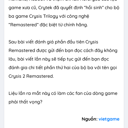
game xưa cũ, Crytek đã quyết định “hồi sinh” cho bộ
ba game Crysis Trilogy với công nghệ
“Remastered” đặc biệt từ chính hãng.
Sau bài viết đánh giá phần đầu tiên Crysis
Remastered được gửi đến bạn đọc cách đây không
lâu, bài viết lần này sẽ tiếp tục gửi đến bạn đọc
đánh gia chi tiết phần thứ hai của bộ ba với tên gọi
Crysis 2 Remastered.
Liệu lần ra mắt này có làm các fan của dòng game
phải thất vọng?
Nguồn:
vietgame