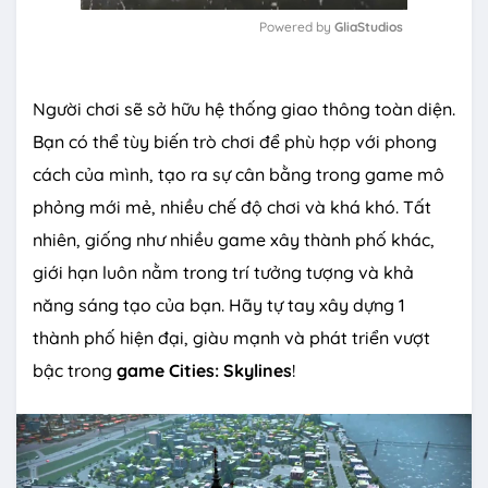
Powered by 
GliaStudios
M
u
Người chơi sẽ sở hữu hệ thống giao thông toàn diện.
t
e
Bạn có thể tùy biến trò chơi để phù hợp với phong
cách của mình, tạo ra sự cân bằng trong game mô
phỏng mới mẻ, nhiều chế độ chơi và khá khó. Tất
nhiên, giống như nhiều game xây thành phố khác,
giới hạn luôn nằm trong trí tưởng tượng và khả
năng sáng tạo của bạn. Hãy tự tay xây dựng 1
thành phố hiện đại, giàu mạnh và phát triển vượt
bậc trong
game Cities: Skylines
!