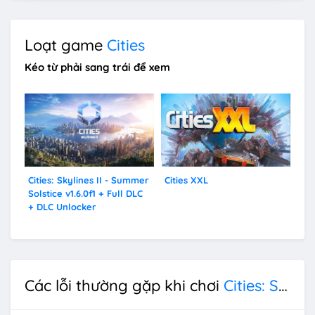
Loạt game
Cities
Kéo từ phải sang trái để xem
Cities: Skylines II - Summer
Cities XXL
Cit
Solstice v1.6.0f1 + Full DLC
+ DLC Unlocker
Các lỗi thường gặp khi chơi
Cities: Skylines