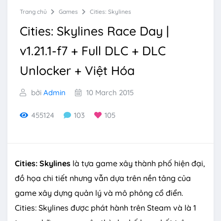
Trang chủ
Games
Cities: Skylines
Cities: Skylines Race Day |
v1.21.1-f7 + Full DLC + DLC
Unlocker + Việt Hóa
bởi
Admin
10 March 2015
455124
103
105
Cities: Skylines
là tựa game xây thành phố hiện đại,
đồ họa chi tiết nhưng vẫn dựa trên nền tảng của
game xây dựng quản lý và mô phỏng cổ điển.
Cities: Skylines được phát hành trên Steam và là 1