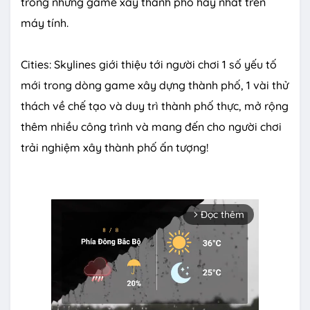
trong những game xây thành phố hay nhất trên
máy tính.
Cities: Skylines giới thiệu tới người chơi 1 số yếu tố
mới trong dòng game xây dựng thành phố, 1 vài thử
thách về chế tạo và duy trì thành phố thực, mở rộng
thêm nhiều công trình và mang đến cho người chơi
trải nghiệm xây thành phố ấn tượng!
Đọc thêm
arrow_forward_ios