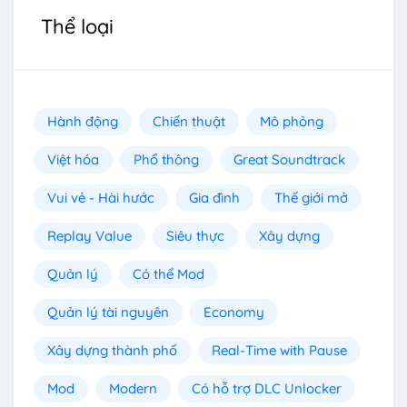
Thể loại
Hành động
Chiến thuật
Mô phỏng
Việt hóa
Phổ thông
Great Soundtrack
Vui vẻ - Hài hước
Gia đình
Thế giới mở
Replay Value
Siêu thực
Xây dựng
Quản lý
Có thể Mod
Quản lý tài nguyên
Economy
Xây dựng thành phố
Real-Time with Pause
Mod
Modern
Có hỗ trợ DLC Unlocker