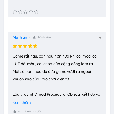
My Trần
Thành viên
Game rất hay, còn hay hơn nữa khi cài mod, cài
LUT đổi màu, cài asset của cộng đồng làm ra...
Một số bản mod đã đưa game vượt ra ngoài
khuôn khổ của 1 trò chơi điện tử.
Lấy ví dụ như mod Procedural Objects kết hợp với
Prop the Growables và Pick it cho phép người chơi
Xem thêm
chỉnh sửa model trong game như một phần mềm
4
4 năm trước