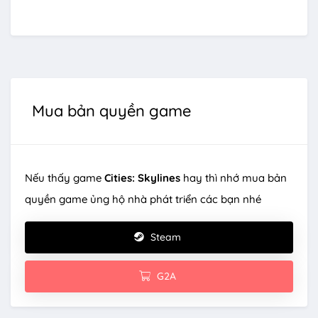
Integrity thì sẽ phải chép DLC Unlocker lại lần nữa
để game nhận.
Mua bản quyền game
Nếu thấy game
Cities: Skylines
hay thì nhớ mua bản
quyền game ủng hộ nhà phát triển các bạn nhé
Steam
G2A