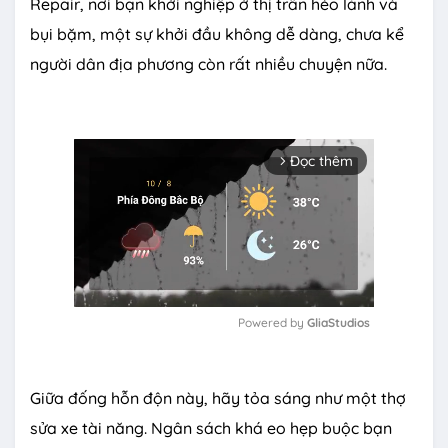
Repair, nơi bạn khởi nghiệp ở thị trấn hẻo lánh và
bụi bặm, một sự khởi đầu không dễ dàng, chưa kể
người dân địa phương còn rất nhiều chuyện nữa.
Đọc thêm
arrow_forward_ios
Powered by 
GliaStudios
M
u
Giữa đống hỗn độn này, hãy tỏa sáng như một thợ
t
e
sửa xe tài năng. Ngân sách khá eo hẹp buộc bạn