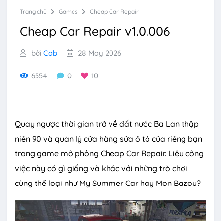
Trang chủ
Games
Cheap Car Repair
Cheap Car Repair v1.0.006
bởi
Cab
28 May 2026
6554
0
10
Quay ngược thời gian trở về đất nước Ba Lan thập
niên 90 và quản lý cửa hàng sửa ô tô của riêng bạn
trong game mô phỏng Cheap Car Repair. Liệu công
việc này có gì giống và khác với những trò chơi
cùng thể loại như My Summer Car hay Mon Bazou?