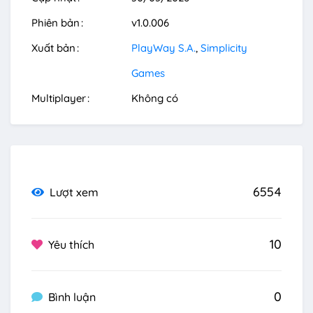
Phiên bản
v1.0.006
Xuất bản
PlayWay S.A.
Simplicity
Games
Multiplayer
Không có
6554
Lượt xem
10
Yêu thích
0
Bình luận