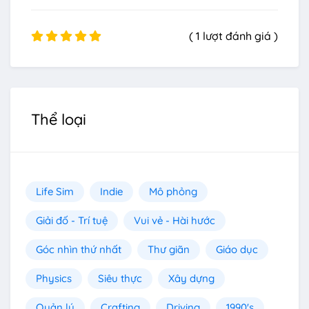
( 1 lượt đánh giá )
Thể loại
Life Sim
Indie
Mô phỏng
Giải đố - Trí tuệ
Vui vẻ - Hài hước
Góc nhìn thứ nhất
Thư giãn
Giáo dục
Physics
Siêu thực
Xây dựng
Quản lý
Crafting
Driving
1990's