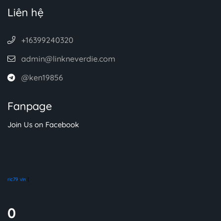
Liên hệ
+16399240320
admin@linkneverdie.com
@ken19856
Fanpage
Join Us on Facebook
ric79 vin
|
0