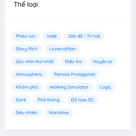
Thể loại
Phiêu lưu
Indie
Giải đố - Trí tuệ
Story Rich
Lovecraftian
Góc nhìn thứ nhất
Điều tra
Huyền bí
Atmospheric
Female Protagonist
Khám phá
Walking Simulator
Logic
Dark
Phổ thông
Đồ họa 3D
Siêu nhiên
Narrative