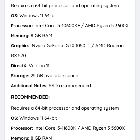
Requires a 64-bit processor and operating system
Windows 11 64-bit
OS:
Intel Core i5-10600KF / AMD Ryzen 5 3600X
Processor:
8 GB RAM
Memory:
Nvidia GeForce GTX 1050 Ti / AMD Radeon
Graphics:
RX 570
Version 11
DirectX:
25 GB available space
Storage:
SSD recommended
Additional Notes:
RECOMMENDED:
Requires a 64-bit processor and operating system
Windows 11 64-bit
OS:
Intel Core i5-11600K / AMD Ryzen 5 5600X
Processor:
8 GB RAM
Memory: