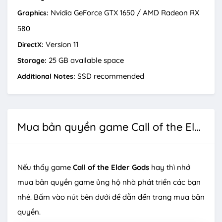
Nvidia GeForce GTX 1650 / AMD Radeon RX
Graphics:
580
Version 11
DirectX:
25 GB available space
Storage:
SSD recommended
Additional Notes:
Mua bản quyền game Call of the Elder Gods
Nếu thấy game
Call of the Elder Gods
hay thì nhớ
mua bản quyền game ủng hộ nhà phát triển các bạn
nhé. Bấm vào nút bên dưới để dẫn đến trang mua bản
quyền.