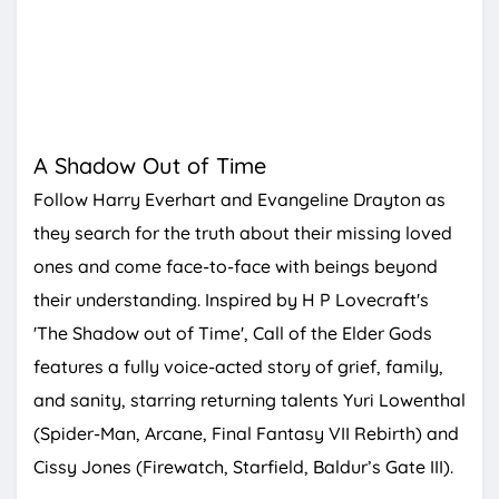
A Shadow Out of Time
Follow Harry Everhart and Evangeline Drayton as
they search for the truth about their missing loved
ones and come face-to-face with beings beyond
their understanding. Inspired by H P Lovecraft's
'The Shadow out of Time', Call of the Elder Gods
features a fully voice-acted story of grief, family,
and sanity, starring returning talents Yuri Lowenthal
(Spider-Man, Arcane, Final Fantasy VII Rebirth) and
Cissy Jones (Firewatch, Starfield, Baldur’s Gate III).