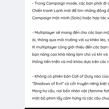
- Trong Campaign mode, các bạn phải đi 
Chiến tranh Lạnh mới để tìm những đồng độ
Campaign một mình (Solo) hoặc hợp tác vớ
- Multiplayer sẽ mang đến cho các bạn mộ
ái, thông qua môi trường với sự khéo léo, 
III multiplayer cũng giới thiệu đến các bạ
bạn nâng cao khả năng làm chủ vũ khí và 
thống tiến triển và mở khóa dựa trên các t
- Không có phiên bản Call of Duty nào củ
"Shadows of Evil" có cốt truyện riêng biệt
Morg hư cấu, nơi bốn nhân vật (femme fat
một bộ phim lấy cảm hứng từ các câu chuy