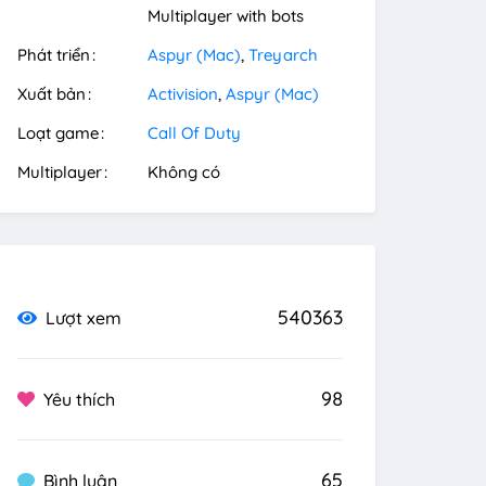
Multiplayer with bots
Phát triển
Aspyr (Mac)
Treyarch
Xuất bản
Activision
Aspyr (Mac)
Loạt game
Call Of Duty
Multiplayer
Không có
540363
Lượt xem
98
Yêu thích
65
Bình luận