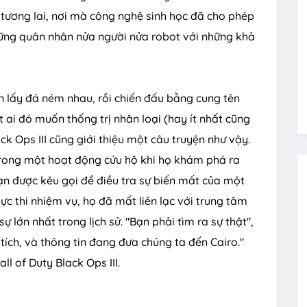
tương lai, nơi mà công nghệ sinh học đã cho phép
hững quân nhân nửa người nửa robot với những khả
òn lấy đá ném nhau, rồi chiến đấu bằng cung tên
 ai đó muốn thống trị nhân loại (hay ít nhất cũng
ck Ops III cũng giới thiệu một câu truyện như vậy.
trong một hoạt động cứu hộ khi họ khám phá ra
ạn được kêu gọi để điều tra sự biến mất của một
ực thi nhiệm vụ, họ đã mất liên lạc với trung tâm
ự lớn nhất trong lịch sử. "Bạn phải tìm ra sự thật",
ích, và thông tin đang đưa chúng ta đến Cairo."
 of Duty Black Ops III.