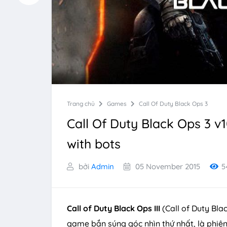
Trang chủ
Games
Call Of Duty Black Ops 3
Call Of Duty Black Ops 3 v1
with bots
bởi
Admin
05 November 2015
5
Call of Duty Black Ops III
(Call of Duty Blac
game bắn súng góc nhìn thứ nhất, là phiên