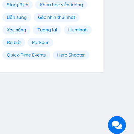
Story Rich
Khoa học viễn tưởng
Bắn súng
Góc nhìn thứ nhất
Xác sống
Tương lai
Illuminati
Rô bốt
Parkour
Quick-Time Events
Hero Shooter