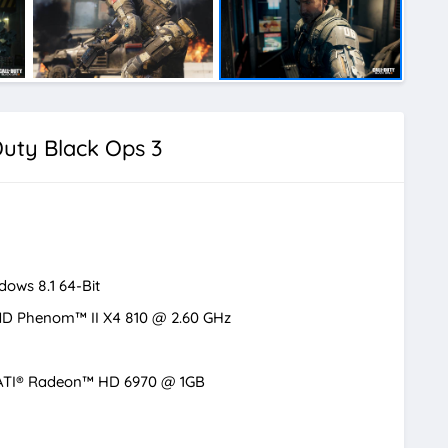
Duty Black Ops 3
ows 8.1 64-Bit
MD Phenom™ II X4 810 @ 2.60 GHz
ATI® Radeon™ HD 6970 @ 1GB