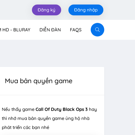
Đăng ký
Đăng nhập
M HD - BLURAY
DIỄN ĐÀN
FAQS
Mua bản quyền game
Nếu thấy game
Call Of Duty Black Ops 3
hay
thì nhớ mua bản quyền game ủng hộ nhà
phát triển các bạn nhé