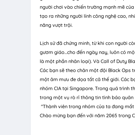
người chơi vào chiến trường mạnh mẽ của 
tạo ra những người lính công nghệ cao, n
năng vượt trội.
Lịch sử đã chứng minh, từ khi con người c
gươm giáo...cho đến ngày nay, luôn có một
là một phần nhân loại). Và Call of Duty Bla
Các bạn sẽ theo chân một đội Black Ops 
một âm mưu đe dọa tất cả thế giới. Các b
nhóm CIA tại Singapore. Trong quá trình th
trong một vụ rò rỉ thông tin tình báo quân s
"Thành viên trong nhóm của ta đang mất t
Chào mừng bạn đến với năm 2065 trong Call