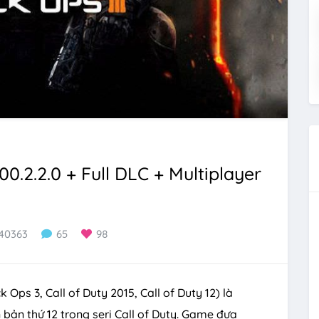
00.2.2.0 + Full DLC + Multiplayer
40363
65
98
k Ops 3, Call of Duty 2015, Call of Duty 12) là
 bản thứ 12 trong seri Call of Duty. Game đưa