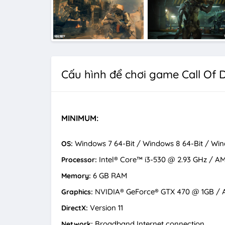
Cấu hình để chơi game Call Of 
MINIMUM:
Windows 7 64-Bit / Windows 8 64-Bit / Wind
OS:
Intel® Core™ i3-530 @ 2.93 GHz / A
Processor:
6 GB RAM
Memory:
NVIDIA® GeForce® GTX 470 @ 1GB / 
Graphics:
Version 11
DirectX:
Broadband Internet connection
Network: