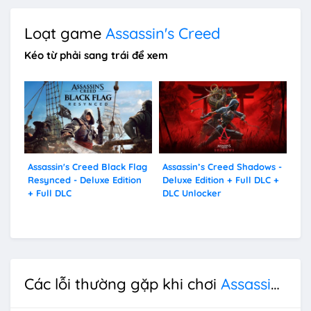
Loạt game
Assassin's Creed
Kéo từ phải sang trái để xem
Assassin's Creed Black Flag
Assassin’s Creed Shadows -
Ass
Resynced - Deluxe Edition
Deluxe Edition + Full DLC +
Val
+ Full DLC
DLC Unlocker
Vi
Các lỗi thường gặp khi chơi
Assassin's Creed 2: Revelations