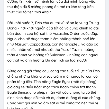
đường tìm kiếm sứ mệnh lớn của đời mình bằng việc
thu thập đủ 5 miếng phong ấn mở ra kho tàng kiến
thức của tổ tiên thời Altair.
Rời khỏi nước Ý, Ezio chu du tới xứ sở xa lạ vùng Trung
Đông – nơi khởi nguồn của tất cả và cũng chính là đại
bản doanh của hội sát thủ Assassins Order trước đây.
Người chơi sẽ được thám hiểm những thành phố lớn
như Masyaf, Cappadocia, Constantinople … và gặp gỡ
nhiều nhân vật mới như sát thủ Yusuf Tazim, hoàng
thân Ahmet và hoàng tử Suleiman – những con người
có thật và ảnh hưởng lớn đến lịch sử loài người.
Gừng càng già càng cay, càng cao tuổi, trí lực của Ezio
chẳng những không bị suy giảm mà ngược lại còn có
phần tăng tiến. Tính năng Eagle Eyes (mắt đại bàng)
giờ đây sẽ “tiến hóa” một cách hoàn chỉnh trở thành
Eagle Sense, cho phép nhân vật của chúng ta có thể
định hình được đối thủ và dự đoán đường đi của chúng.
Công việc gài mìn và ám sát vì thế cũng trở nên thú vị
hơn bao giờ hết.