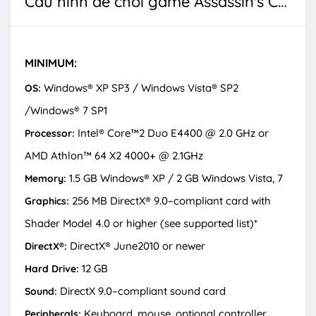
Cấu hình để chơi game Assassin's Creed 2: Revelations
MINIMUM:
Windows® XP SP3 / Windows Vista® SP2
OS:
/Windows® 7 SP1
Intel® Core™2 Duo E4400 @ 2.0 GHz or
Processor:
AMD Athlon™ 64 X2 4000+ @ 2.1GHz
1.5 GB Windows® XP / 2 GB Windows Vista, 7
Memory:
256 MB DirectX® 9.0–compliant card with
Graphics:
Shader Model 4.0 or higher (see supported list)*
DirectX® June2010 or newer
DirectX®:
12 GB
Hard Drive:
DirectX 9.0–compliant sound card
Sound:
Keyboard, mouse, optional controller
Peripherals: