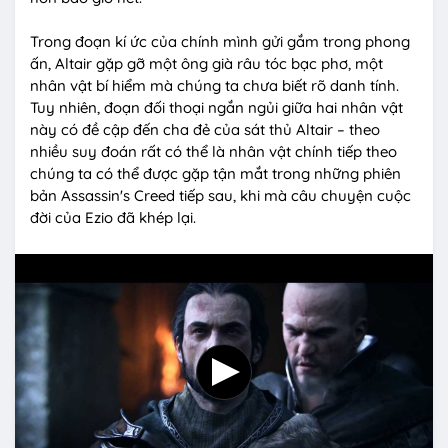
Trong đoạn kí ức của chính mình gửi gắm trong phong
ấn, Altair gặp gỡ một ông già râu tóc bạc phơ, một
nhân vật bí hiểm mà chúng ta chưa biết rõ danh tính.
Tuy nhiên, đoạn đối thoại ngắn ngủi giữa hai nhân vật
này có đề cập đến cha đẻ của sát thủ Altair – theo
nhiều suy đoán rất có thể là nhân vật chính tiếp theo
chúng ta có thể được gặp tận mắt trong những phiên
bản Assassin's Creed tiếp sau, khi mà câu chuyện cuộc
đời của Ezio đã khép lại.