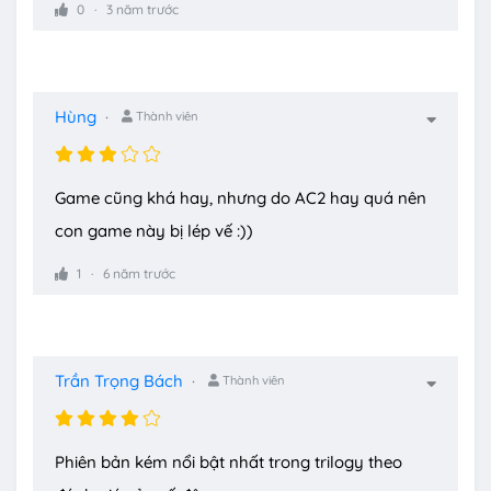
0
3 năm trước
Hùng
Thành viên
Game cũng khá hay, nhưng do AC2 hay quá nên
con game này bị lép vế :))
1
6 năm trước
Trần Trọng Bách
Thành viên
Phiên bản kém nổi bật nhất trong trilogy theo