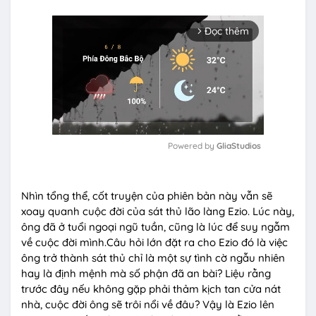
Đọc thêm
arrow_forward_ios
Powered by 
GliaStudios
M
u
Nhìn tổng thể, cốt truyện của phiên bản này vẫn sẽ
t
xoay quanh cuộc đời của sát thủ lão làng Ezio. Lúc này,
e
ông đã ở tuổi ngoại ngũ tuần, cũng là lúc để suy ngẫm
về cuộc đời mình.Câu hỏi lớn đặt ra cho Ezio đó là việc
ông trở thành sát thủ chỉ là một sự tình cờ ngẫu nhiên
hay là định mệnh mà số phận đã an bài? Liệu rằng
trước đây nếu không gặp phải thảm kịch tan cửa nát
nhà, cuộc đời ông sẽ trôi nổi về đâu? Vậy là Ezio lên