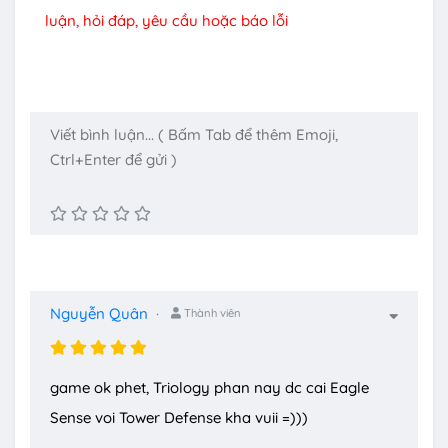
luận, hỏi đáp, yêu cầu hoặc báo lỗi
Nguyễn Quân
Thành viên
game ok phet, Triology phan nay dc cai Eagle
Sense voi Tower Defense kha vuii =)))