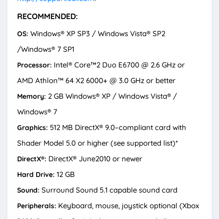
RECOMMENDED:
Windows® XP SP3 / Windows Vista® SP2
OS:
/Windows® 7 SP1
Intel® Core™2 Duo E6700 @ 2.6 GHz or
Processor:
AMD Athlon™ 64 X2 6000+ @ 3.0 GHz or better
2 GB Windows® XP / Windows Vista® /
Memory:
Windows® 7
512 MB DirectX® 9.0–compliant card with
Graphics:
Shader Model 5.0 or higher (see supported list)*
DirectX® June2010 or newer
DirectX®:
12 GB
Hard Drive:
Surround Sound 5.1 capable sound card
Sound:
Keyboard, mouse, joystick optional (Xbox
Peripherals: