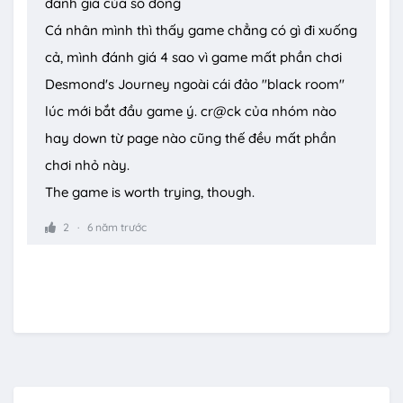
đánh giá của số đông
Cá nhân mình thì thấy game chẳng có gì đi xuống
cả, mình đánh giá 4 sao vì game mất phần chơi
Desmond's Journey ngoài cái đảo "black room"
lúc mới bắt đầu game ý. cr@ck của nhóm nào
hay down từ page nào cũng thế đều mất phần
chơi nhỏ này.
The game is worth trying, though.
2
6 năm trước