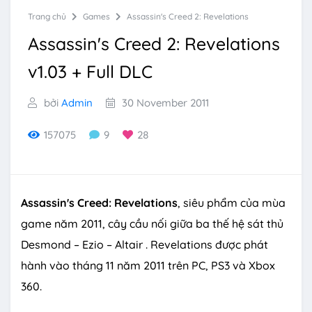
Trang chủ
Games
Assassin's Creed 2: Revelations
Assassin's Creed 2: Revelations
v1.03 + Full DLC
bởi
Admin
30 November 2011
157075
9
28
Assassin's Creed: Revelations
, siêu phẩm của mùa
game năm 2011, cây cầu nối giữa ba thế hệ sát thủ
Desmond – Ezio – Altair . Revelations được phát
hành vào tháng 11 năm 2011 trên PC, PS3 và Xbox
360.