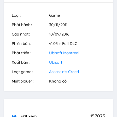
Loại
Game
Phát hành
30/11/2011
Cập nhật
10/09/2016
Phiên bản
v1.03 + Full DLC
Phát triển
Ubisoft Montreal
Xuất bản
Ubisoft
Loạt game
Assassin's Creed
Multiplayer
Không có
157075
Lượt xem