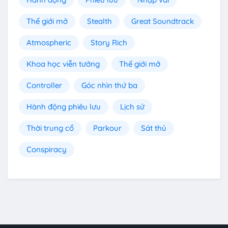
Thế giới mở
Stealth
Great Soundtrack
Atmospheric
Story Rich
Khoa học viễn tưởng
Thế giới mở
Controller
Góc nhìn thứ ba
Hành động phiêu lưu
Lịch sử
Thời trung cổ
Parkour
Sát thủ
Conspiracy