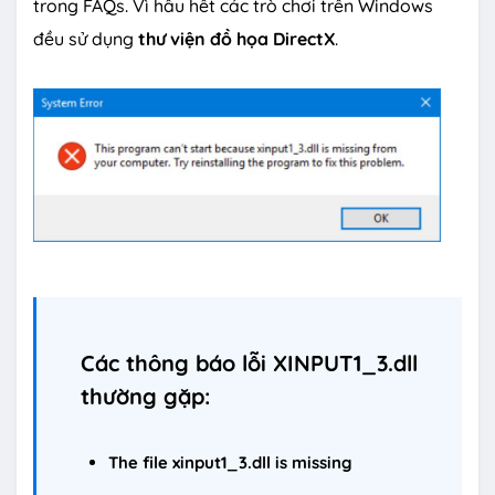
trong FAQs. Vì hầu hết các trò chơi trên Windows
đều sử dụng
thư viện đồ họa DirectX
.
Các thông báo lỗi XINPUT1_3.dll
thường gặp:
The file xinput1_3.dll is missing