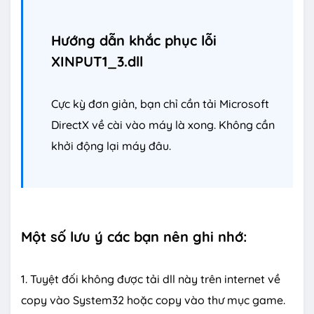
Hướng dẫn khắc phục lỗi
XINPUT1_3.dll
Cực kỳ đơn giản, bạn chỉ cần tải Microsoft
DirectX về cài vào máy là xong. Không cần
khởi động lại máy đâu.
Một số lưu ý các bạn nên ghi nhớ:
1. Tuyệt đối không được tải dll này trên internet về
copy vào System32 hoặc copy vào thư mục game.