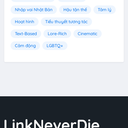
Nhập vai Nhật Bản
Hậu tận thế
Tâm lý
Hoạt hình
Tiểu thuyết tương tác
Text-Based
Lore-Rich
Cinematic
Cảm động
LGBTQ+