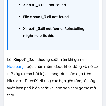
Xinput1_3.DLL Not Found
File xinput1_3.dll not found
Xinput1_3.dll not found. Reinstalling
might help fix this.
Lỗi
Xinput1_3.dll
thường xuất hiện khi game
Noctuary
hoặc phần mềm được khởi động và nó có
thể xảy ra cho bất kỳ chương trình nào dựa trên
Microsoft DirectX. Nhưng các bạn yên tâm, lỗi này
xuất hiện phổ biến nhất khi các bạn chơi game mà
thôi.