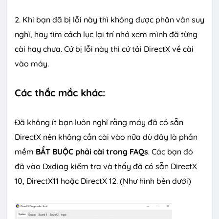
2. Khi bạn đã bị lỗi này thì không được phân vân suy
nghĩ, hay tìm cách lục lại trí nhớ xem mình đã từng
cài hay chưa. Cứ bị lỗi này thì cứ tải DirectX về cài
vào máy.
Các thắc mắc khác:
Đã không ít bạn luôn nghĩ rằng máy đã có sẵn
DirectX nên không cần cài vào nữa dù đây là phần
mềm
BẮT BUỘC phải cài trong FAQs
. Các bạn đó
đã vào Dxdiag kiểm tra và thấy đã có sẵn DirectX
10, DirectX11 hoặc DirectX 12. (Như hình bên dưới)