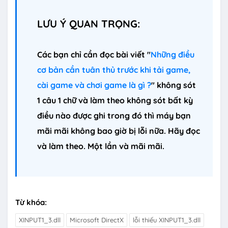
LƯU Ý QUAN TRỌNG:
Các bạn chỉ cần đọc bài viết "
Những điều
cơ bản cần tuân thủ trước khi tải game,
cài game và chơi game là gì ?
" không sót
1 câu 1 chữ và làm theo không sót bất kỳ
điều nào được ghi trong đó thì máy bạn
mãi mãi không bao giờ bị lỗi nữa. Hãy đọc
và làm theo. Một lần và mãi mãi.
Từ khóa:
XINPUT1_3.dll
Microsoft DirectX
lỗi thiếu XINPUT1_3.dll