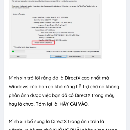
Mình xin trả lời rằng đó là DirectX cao nhất mà
Windows của bạn có khả năng hỗ trợ chứ nó không
phản ánh được việc bạn đã có DirectX trong máy
hay là chưa. Tóm lại là:
HÃY CÀI VÀO
.
Mình xin bổ sung là DirectX trong ảnh trên là