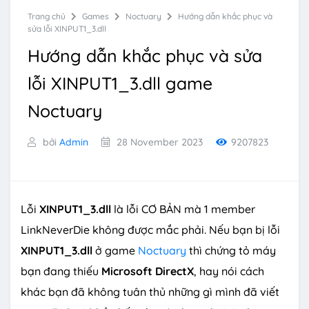
Trang chủ
Games
Noctuary
Hướng dẫn khắc phục và
sửa lỗi XINPUT1_3.dll
Hướng dẫn khắc phục và sửa
lỗi XINPUT1_3.dll game
Noctuary
bởi
Admin
28 November 2023
9207823
Lỗi
XINPUT1_3.dll
là lỗi CƠ BẢN mà 1 member
LinkNeverDie không được mắc phải. Nếu bạn bị lỗi
XINPUT1_3.dll
ở game
Noctuary
thì chứng tỏ máy
bạn đang thiếu
Microsoft DirectX
, hay nói cách
khác bạn đã không tuân thủ những gì mình đã viết