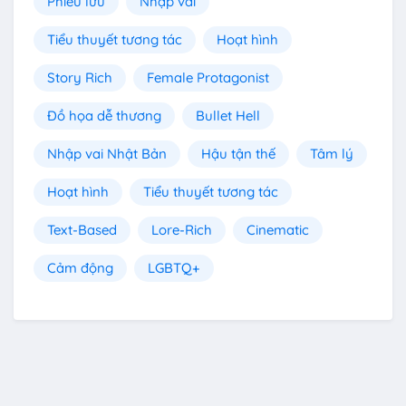
Phiêu lưu
Nhập vai
Tiểu thuyết tương tác
Hoạt hình
Story Rich
Female Protagonist
Đồ họa dễ thương
Bullet Hell
Nhập vai Nhật Bản
Hậu tận thế
Tâm lý
Hoạt hình
Tiểu thuyết tương tác
Text-Based
Lore-Rich
Cinematic
Cảm động
LGBTQ+