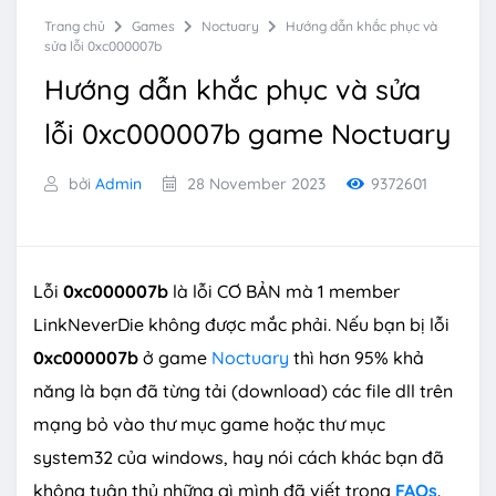
Trang chủ
Games
Noctuary
Hướng dẫn khắc phục và
sửa lỗi 0xc000007b
Hướng dẫn khắc phục và sửa
lỗi 0xc000007b game Noctuary
bởi
Admin
28 November 2023
9372601
Lỗi
0xc000007b
là lỗi CƠ BẢN mà 1 member
LinkNeverDie không được mắc phải. Nếu bạn bị lỗi
0xc000007b
ở game
Noctuary
thì hơn 95% khả
năng là bạn đã từng tải (download) các file dll trên
mạng bỏ vào thư mục game hoặc thư mục
system32 của windows, hay nói cách khác bạn đã
không tuân thủ những gì mình đã viết trong
FAQs
.