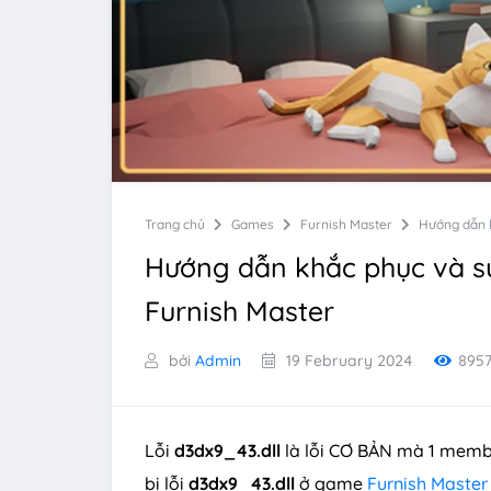
Trang chủ
Games
Furnish Master
Hướng dẫn k
Hướng dẫn khắc phục và sử
Furnish Master
bởi
Admin
19 February 2024
895
Lỗi
d3dx9_43.dll
là lỗi CƠ BẢN mà 1 memb
bị lỗi
d3dx9_43.dll
ở game
Furnish Master