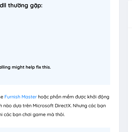
dll thường gặp:
g
lling might help fix this.
me
Furnish Master
hoặc phần mềm được khởi động
nh nào dựa trên Microsoft DirectX. Nhưng các bạn
khi các bạn chơi game mà thôi.