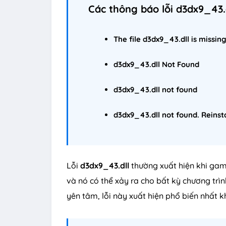
Các thông báo lỗi d3dx9_43.
The file d3dx9_43.dll is missin
d3dx9_43.dll
Not Found
d3dx9_43.dll
not found
d3dx9_43.dll
not found. Reinsta
Lỗi
d3dx9_43.dll
thường xuất hiện khi ga
và nó có thể xảy ra cho bất kỳ chương trì
yên tâm, lỗi này xuất hiện phổ biến nhất 