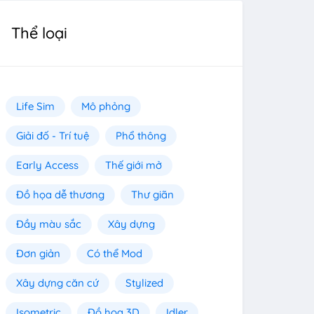
Thể loại
Life Sim
Mô phỏng
Giải đố - Trí tuệ
Phổ thông
Early Access
Thế giới mở
Đồ họa dễ thương
Thư giãn
Đầy màu sắc
Xây dựng
Đơn giản
Có thể Mod
Xây dựng căn cứ
Stylized
Isometric
Đồ họa 3D
Idler