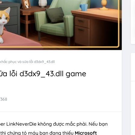
hắc phục và sửa lỗi d3dx9_43.dll
a lỗi d3dx9_43.dll game
7368
er LinkNeverDie không được mắc phải. Nếu bạn
thì chứng tỏ máy bạn đang thiếu
Microsoft