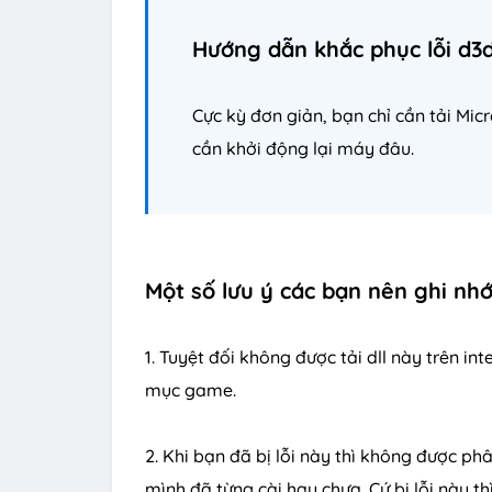
Hướng dẫn khắc phục lỗi d3d
Cực kỳ đơn giản, bạn chỉ cần tải Mic
cần khởi động lại máy đâu.
Một số lưu ý các bạn nên ghi nhớ
1. Tuyệt đối không được tải dll này trên 
mục game.
2. Khi bạn đã bị lỗi này thì không được phâ
mình đã từng cài hay chưa. Cứ bị lỗi này th