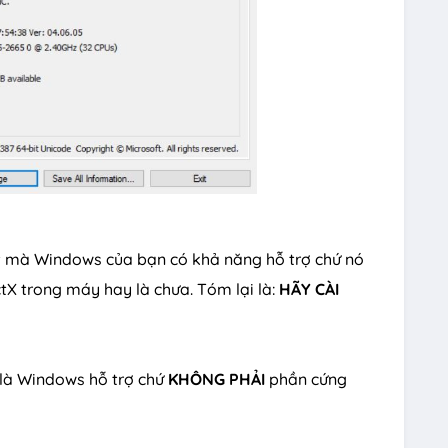
hất mà Windows của bạn có khả năng hỗ trợ chứ nó
tX trong máy hay là chưa. Tóm lại là:
HÃY CÀI
n là Windows hỗ trợ chứ
KHÔNG PHẢI
phần cứng