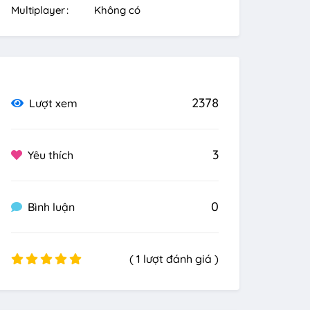
Multiplayer
Không có
2378
Lượt xem
3
Yêu thích
0
Bình luận
( 1 lượt đánh giá )