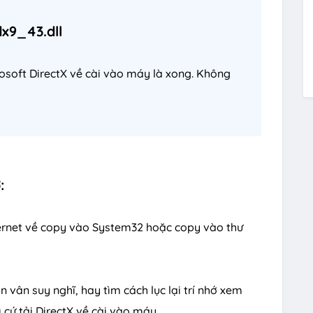
x9_43.dll
rosoft DirectX về cài vào máy là xong. Không
:
internet về copy vào System32 hoặc copy vào thư
n vân suy nghĩ, hay tìm cách lục lại trí nhớ xem
ì cứ tải DirectX về cài vào máy.