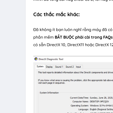
Các thắc mắc khác:
Đã không ít bạn luôn nghĩ rằng máy đã có
phần mềm
BẮT BUỘC phải cài trong FAQs
có sẵn DirectX 10, DirectX11 hoặc DirectX 1