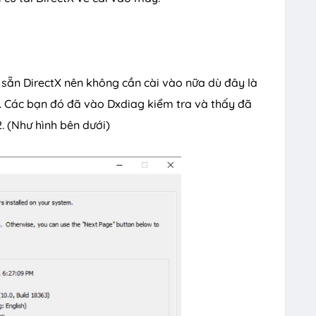
 sẵn DirectX nên không cần cài vào nữa dù đây là
. Các bạn đó đã vào Dxdiag kiểm tra và thấy đã
2. (Như hình bên dưới)