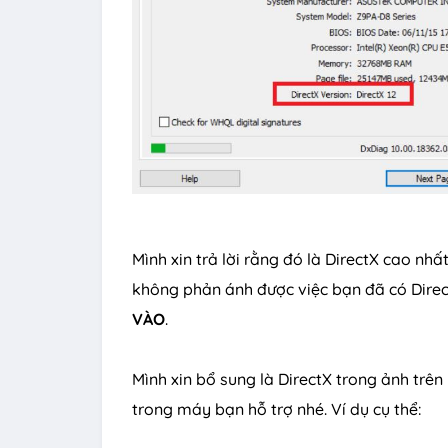
Mình xin trả lời rằng đó là DirectX cao n
không phản ánh được việc bạn đã có Direc
VÀO
.
Mình xin bổ sung là DirectX trong ảnh trê
trong máy bạn hỗ trợ nhé. Ví dụ cụ thể: