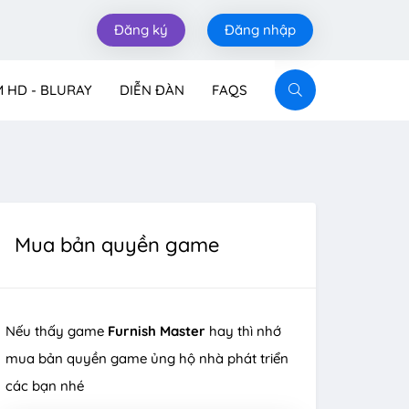
Đăng ký
Đăng nhập
M HD - BLURAY
DIỄN ĐÀN
FAQS
Mua bản quyền game
Nếu thấy game
Furnish Master
hay thì nhớ
mua bản quyền game ủng hộ nhà phát triển
các bạn nhé